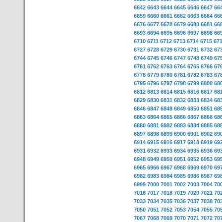
6642
6643
6644
6645
6646
6647
66
6659
6660
6661
6662
6663
6664
66
6676
6677
6678
6679
6680
6681
66
6693
6694
6695
6696
6697
6698
66
6710
6711
6712
6713
6714
6715
67
6727
6728
6729
6730
6731
6732
67
6744
6745
6746
6747
6748
6749
67
6761
6762
6763
6764
6765
6766
67
6778
6779
6780
6781
6782
6783
67
6795
6796
6797
6798
6799
6800
68
6812
6813
6814
6815
6816
6817
68
6829
6830
6831
6832
6833
6834
68
6846
6847
6848
6849
6850
6851
68
6863
6864
6865
6866
6867
6868
68
6880
6881
6882
6883
6884
6885
68
6897
6898
6899
6900
6901
6902
69
6914
6915
6916
6917
6918
6919
69
6931
6932
6933
6934
6935
6936
69
6948
6949
6950
6951
6952
6953
69
6965
6966
6967
6968
6969
6970
69
6982
6983
6984
6985
6986
6987
69
6999
7000
7001
7002
7003
7004
70
7016
7017
7018
7019
7020
7021
70
7033
7034
7035
7036
7037
7038
70
7050
7051
7052
7053
7054
7055
70
7067
7068
7069
7070
7071
7072
70