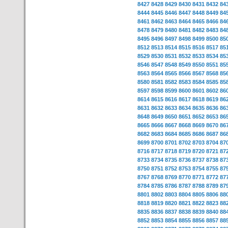
8427
8428
8429
8430
8431
8432
84
8444
8445
8446
8447
8448
8449
84
8461
8462
8463
8464
8465
8466
84
8478
8479
8480
8481
8482
8483
84
8495
8496
8497
8498
8499
8500
85
8512
8513
8514
8515
8516
8517
85
8529
8530
8531
8532
8533
8534
85
8546
8547
8548
8549
8550
8551
85
8563
8564
8565
8566
8567
8568
85
8580
8581
8582
8583
8584
8585
85
8597
8598
8599
8600
8601
8602
86
8614
8615
8616
8617
8618
8619
86
8631
8632
8633
8634
8635
8636
86
8648
8649
8650
8651
8652
8653
86
8665
8666
8667
8668
8669
8670
86
8682
8683
8684
8685
8686
8687
86
8699
8700
8701
8702
8703
8704
87
8716
8717
8718
8719
8720
8721
87
8733
8734
8735
8736
8737
8738
87
8750
8751
8752
8753
8754
8755
87
8767
8768
8769
8770
8771
8772
87
8784
8785
8786
8787
8788
8789
87
8801
8802
8803
8804
8805
8806
88
8818
8819
8820
8821
8822
8823
88
8835
8836
8837
8838
8839
8840
88
8852
8853
8854
8855
8856
8857
88