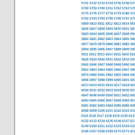
5741
5742
5743
5744
5745
5746
57
5758
5759
5760
5761
5762
5763
57
5775
5776
5777
5778
5779
5780
57
5792
5793
5794
5795
5796
5797
57
5809
5810
5811
5812
5813
5814
58
5826
5827
5828
5829
5830
5831
58
5843
5844
5845
5846
5847
5848
58
5860
5861
5862
5863
5864
5865
58
5877
5878
5879
5880
5881
5882
58
5894
5895
5896
5897
5898
5899
59
5911
5912
5913
5914
5915
5916
59
5928
5929
5930
5931
5932
5933
59
5945
5946
5947
5948
5949
5950
59
5962
5963
5964
5965
5966
5967
59
5979
5980
5981
5982
5983
5984
59
5996
5997
5998
5999
6000
6001
60
6013
6014
6015
6016
6017
6018
60
6030
6031
6032
6033
6034
6035
60
6047
6048
6049
6050
6051
6052
60
6064
6065
6066
6067
6068
6069
60
6081
6082
6083
6084
6085
6086
60
6098
6099
6100
6101
6102
6103
61
6115
6116
6117
6118
6119
6120
612
6132
6133
6134
6135
6136
6137
61
6149
6150
6151
6152
6153
6154
61
6166
6167
6168
6169
6170
6171
61