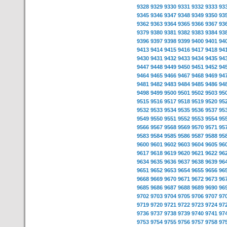
9328
9329
9330
9331
9332
9333
93
9345
9346
9347
9348
9349
9350
93
9362
9363
9364
9365
9366
9367
93
9379
9380
9381
9382
9383
9384
93
9396
9397
9398
9399
9400
9401
94
9413
9414
9415
9416
9417
9418
94
9430
9431
9432
9433
9434
9435
94
9447
9448
9449
9450
9451
9452
94
9464
9465
9466
9467
9468
9469
94
9481
9482
9483
9484
9485
9486
94
9498
9499
9500
9501
9502
9503
95
9515
9516
9517
9518
9519
9520
95
9532
9533
9534
9535
9536
9537
95
9549
9550
9551
9552
9553
9554
95
9566
9567
9568
9569
9570
9571
95
9583
9584
9585
9586
9587
9588
95
9600
9601
9602
9603
9604
9605
96
9617
9618
9619
9620
9621
9622
96
9634
9635
9636
9637
9638
9639
96
9651
9652
9653
9654
9655
9656
96
9668
9669
9670
9671
9672
9673
96
9685
9686
9687
9688
9689
9690
96
9702
9703
9704
9705
9706
9707
97
9719
9720
9721
9722
9723
9724
97
9736
9737
9738
9739
9740
9741
97
9753
9754
9755
9756
9757
9758
97