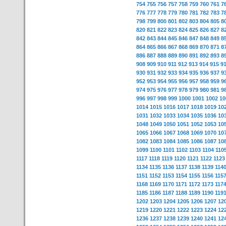
754
755
756
757
758
759
760
761
7
776
777
778
779
780
781
782
783
7
798
799
800
801
802
803
804
805
8
820
821
822
823
824
825
826
827
8
842
843
844
845
846
847
848
849
8
864
865
866
867
868
869
870
871
8
886
887
888
889
890
891
892
893
8
908
909
910
911
912
913
914
915
9
930
931
932
933
934
935
936
937
9
952
953
954
955
956
957
958
959
9
974
975
976
977
978
979
980
981
9
996
997
998
999
1000
1001
1002
10
1014
1015
1016
1017
1018
1019
10
1031
1032
1033
1034
1035
1036
10
1048
1049
1050
1051
1052
1053
10
1065
1066
1067
1068
1069
1070
10
1082
1083
1084
1085
1086
1087
10
1099
1100
1101
1102
1103
1104
110
1117
1118
1119
1120
1121
1122
1123
1134
1135
1136
1137
1138
1139
114
1151
1152
1153
1154
1155
1156
115
1168
1169
1170
1171
1172
1173
117
1185
1186
1187
1188
1189
1190
119
1202
1203
1204
1205
1206
1207
12
1219
1220
1221
1222
1223
1224
12
1236
1237
1238
1239
1240
1241
12