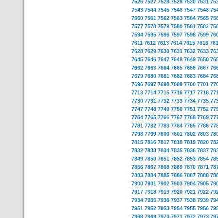
7526
7527
7528
7529
7530
7531
75
7543
7544
7545
7546
7547
7548
75
7560
7561
7562
7563
7564
7565
75
7577
7578
7579
7580
7581
7582
75
7594
7595
7596
7597
7598
7599
76
7611
7612
7613
7614
7615
7616
76
7628
7629
7630
7631
7632
7633
76
7645
7646
7647
7648
7649
7650
76
7662
7663
7664
7665
7666
7667
76
7679
7680
7681
7682
7683
7684
76
7696
7697
7698
7699
7700
7701
77
7713
7714
7715
7716
7717
7718
77
7730
7731
7732
7733
7734
7735
77
7747
7748
7749
7750
7751
7752
77
7764
7765
7766
7767
7768
7769
77
7781
7782
7783
7784
7785
7786
77
7798
7799
7800
7801
7802
7803
78
7815
7816
7817
7818
7819
7820
78
7832
7833
7834
7835
7836
7837
78
7849
7850
7851
7852
7853
7854
78
7866
7867
7868
7869
7870
7871
78
7883
7884
7885
7886
7887
7888
78
7900
7901
7902
7903
7904
7905
79
7917
7918
7919
7920
7921
7922
79
7934
7935
7936
7937
7938
7939
79
7951
7952
7953
7954
7955
7956
79
7968
7969
7970
7971
7972
7973
79