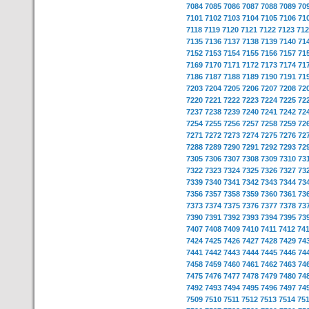
7084
7085
7086
7087
7088
7089
70
7101
7102
7103
7104
7105
7106
71
7118
7119
7120
7121
7122
7123
712
7135
7136
7137
7138
7139
7140
71
7152
7153
7154
7155
7156
7157
71
7169
7170
7171
7172
7173
7174
71
7186
7187
7188
7189
7190
7191
71
7203
7204
7205
7206
7207
7208
72
7220
7221
7222
7223
7224
7225
72
7237
7238
7239
7240
7241
7242
72
7254
7255
7256
7257
7258
7259
72
7271
7272
7273
7274
7275
7276
72
7288
7289
7290
7291
7292
7293
72
7305
7306
7307
7308
7309
7310
73
7322
7323
7324
7325
7326
7327
73
7339
7340
7341
7342
7343
7344
73
7356
7357
7358
7359
7360
7361
73
7373
7374
7375
7376
7377
7378
73
7390
7391
7392
7393
7394
7395
73
7407
7408
7409
7410
7411
7412
74
7424
7425
7426
7427
7428
7429
74
7441
7442
7443
7444
7445
7446
74
7458
7459
7460
7461
7462
7463
74
7475
7476
7477
7478
7479
7480
74
7492
7493
7494
7495
7496
7497
74
7509
7510
7511
7512
7513
7514
75