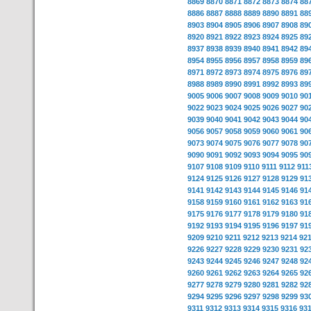
8869
8870
8871
8872
8873
8874
88
8886
8887
8888
8889
8890
8891
88
8903
8904
8905
8906
8907
8908
89
8920
8921
8922
8923
8924
8925
89
8937
8938
8939
8940
8941
8942
89
8954
8955
8956
8957
8958
8959
89
8971
8972
8973
8974
8975
8976
89
8988
8989
8990
8991
8992
8993
89
9005
9006
9007
9008
9009
9010
90
9022
9023
9024
9025
9026
9027
90
9039
9040
9041
9042
9043
9044
90
9056
9057
9058
9059
9060
9061
90
9073
9074
9075
9076
9077
9078
90
9090
9091
9092
9093
9094
9095
90
9107
9108
9109
9110
9111
9112
911
9124
9125
9126
9127
9128
9129
91
9141
9142
9143
9144
9145
9146
91
9158
9159
9160
9161
9162
9163
91
9175
9176
9177
9178
9179
9180
91
9192
9193
9194
9195
9196
9197
91
9209
9210
9211
9212
9213
9214
92
9226
9227
9228
9229
9230
9231
92
9243
9244
9245
9246
9247
9248
92
9260
9261
9262
9263
9264
9265
92
9277
9278
9279
9280
9281
9282
92
9294
9295
9296
9297
9298
9299
93
9311
9312
9313
9314
9315
9316
93