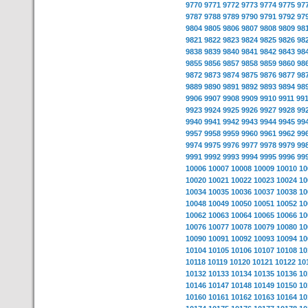
9770
9771
9772
9773
9774
9775
97
9787
9788
9789
9790
9791
9792
97
9804
9805
9806
9807
9808
9809
98
9821
9822
9823
9824
9825
9826
98
9838
9839
9840
9841
9842
9843
98
9855
9856
9857
9858
9859
9860
98
9872
9873
9874
9875
9876
9877
98
9889
9890
9891
9892
9893
9894
98
9906
9907
9908
9909
9910
9911
99
9923
9924
9925
9926
9927
9928
99
9940
9941
9942
9943
9944
9945
99
9957
9958
9959
9960
9961
9962
99
9974
9975
9976
9977
9978
9979
99
9991
9992
9993
9994
9995
9996
99
10006
10007
10008
10009
10010
10
10020
10021
10022
10023
10024
10
10034
10035
10036
10037
10038
10
10048
10049
10050
10051
10052
10
10062
10063
10064
10065
10066
10
10076
10077
10078
10079
10080
10
10090
10091
10092
10093
10094
10
10104
10105
10106
10107
10108
10
10118
10119
10120
10121
10122
10
10132
10133
10134
10135
10136
10
10146
10147
10148
10149
10150
10
10160
10161
10162
10163
10164
10