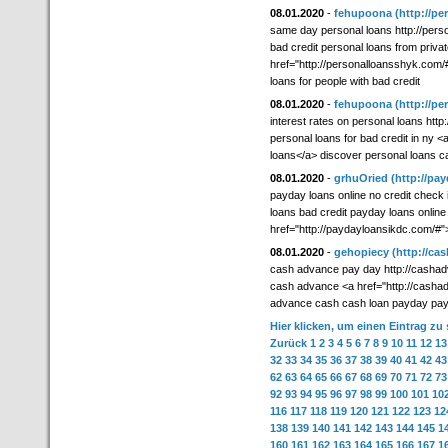
08.01.2020
-
fehupoona
(http://p
same day personal loans http://pers
bad credit personal loans from privat
href="http://personalloansshyk.com
loans for people with bad credit
08.01.2020
-
fehupoona
(http://p
interest rates on personal loans htt
personal loans for bad credit in ny 
loans</a> discover personal loans ca
08.01.2020
-
grhuOried
(http://pa
payday loans online no credit check 
loans bad credit payday loans online 
href="http://paydayloansikdc.com/#
08.01.2020
-
gehopiecy
(http://ca
cash advance pay day http://casha
cash advance <a href="http://cash
advance cash cash loan payday pa
Hier klicken, um einen Eintrag zu
Zurück
1
2
3
4
5
6
7
8
9
10
11
12
13
32
33
34
35
36
37
38
39
40
41
42
43
62
63
64
65
66
67
68
69
70
71
72
73
92
93
94
95
96
97
98
99
100
101
10
116
117
118
119
120
121
122
123
12
138
139
140
141
142
143
144
145
1
160
161
162
163
164
165
166
167
1