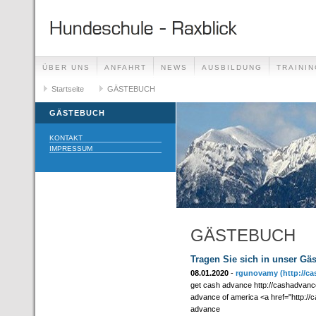
ÜBER UNS
ANFAHRT
NEWS
AUSBILDUNG
TRAININ
GÄSTEBUCH
Startseite
GÄSTEBUCH
LINKS
GÄSTEBUCH
KONTAKT
IMPRESSUM
GÄSTEBUCH
Tragen Sie sich in unser Gä
08.01.2020
-
rgunovamy
(http://c
get cash advance http://cashadvanc
advance of america <a href="http:
advance