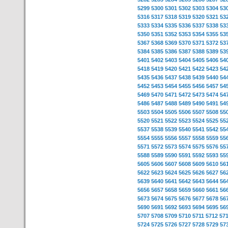
5299
5300
5301
5302
5303
5304
53
5316
5317
5318
5319
5320
5321
53
5333
5334
5335
5336
5337
5338
53
5350
5351
5352
5353
5354
5355
53
5367
5368
5369
5370
5371
5372
53
5384
5385
5386
5387
5388
5389
53
5401
5402
5403
5404
5405
5406
54
5418
5419
5420
5421
5422
5423
54
5435
5436
5437
5438
5439
5440
54
5452
5453
5454
5455
5456
5457
54
5469
5470
5471
5472
5473
5474
54
5486
5487
5488
5489
5490
5491
54
5503
5504
5505
5506
5507
5508
55
5520
5521
5522
5523
5524
5525
55
5537
5538
5539
5540
5541
5542
55
5554
5555
5556
5557
5558
5559
55
5571
5572
5573
5574
5575
5576
55
5588
5589
5590
5591
5592
5593
55
5605
5606
5607
5608
5609
5610
56
5622
5623
5624
5625
5626
5627
56
5639
5640
5641
5642
5643
5644
56
5656
5657
5658
5659
5660
5661
56
5673
5674
5675
5676
5677
5678
56
5690
5691
5692
5693
5694
5695
56
5707
5708
5709
5710
5711
5712
57
5724
5725
5726
5727
5728
5729
57