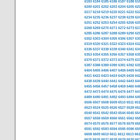
6183
6184
6185
6186
6187
6188
61
6200
6201
6202
6203
6204
6205
62
6217
6218
6219
6220
6221
6222
62
6234
6235
6236
6237
6238
6239
62
6251
6252
6253
6254
6255
6256
62
6268
6269
6270
6271
6272
6273
62
6285
6286
6287
6288
6289
6290
62
6302
6303
6304
6305
6306
6307
63
6319
6320
6321
6322
6323
6324
63
6336
6337
6338
6339
6340
6341
63
6353
6354
6355
6356
6357
6358
63
6370
6371
6372
6373
6374
6375
63
6387
6388
6389
6390
6391
6392
63
6404
6405
6406
6407
6408
6409
64
6421
6422
6423
6424
6425
6426
64
6438
6439
6440
6441
6442
6443
64
6455
6456
6457
6458
6459
6460
64
6472
6473
6474
6475
6476
6477
64
6489
6490
6491
6492
6493
6494
64
6506
6507
6508
6509
6510
6511
65
6523
6524
6525
6526
6527
6528
65
6540
6541
6542
6543
6544
6545
65
6557
6558
6559
6560
6561
6562
65
6574
6575
6576
6577
6578
6579
65
6591
6592
6593
6594
6595
6596
65
6608
6609
6610
6611
6612
6613
66
6625
6626
6627
6628
6629
6630
66