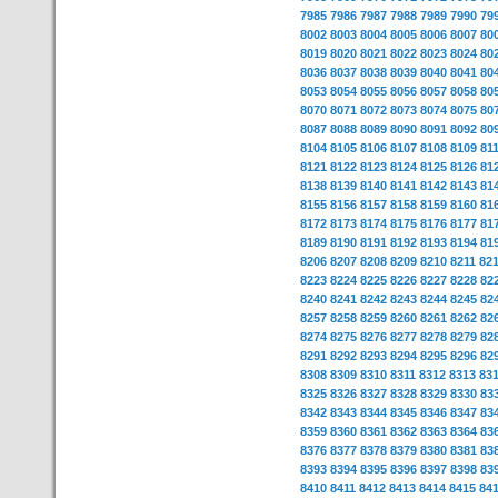
7985
7986
7987
7988
7989
7990
79
8002
8003
8004
8005
8006
8007
80
8019
8020
8021
8022
8023
8024
80
8036
8037
8038
8039
8040
8041
80
8053
8054
8055
8056
8057
8058
80
8070
8071
8072
8073
8074
8075
80
8087
8088
8089
8090
8091
8092
80
8104
8105
8106
8107
8108
8109
81
8121
8122
8123
8124
8125
8126
81
8138
8139
8140
8141
8142
8143
81
8155
8156
8157
8158
8159
8160
81
8172
8173
8174
8175
8176
8177
81
8189
8190
8191
8192
8193
8194
81
8206
8207
8208
8209
8210
8211
82
8223
8224
8225
8226
8227
8228
82
8240
8241
8242
8243
8244
8245
82
8257
8258
8259
8260
8261
8262
82
8274
8275
8276
8277
8278
8279
82
8291
8292
8293
8294
8295
8296
82
8308
8309
8310
8311
8312
8313
83
8325
8326
8327
8328
8329
8330
83
8342
8343
8344
8345
8346
8347
83
8359
8360
8361
8362
8363
8364
83
8376
8377
8378
8379
8380
8381
83
8393
8394
8395
8396
8397
8398
83
8410
8411
8412
8413
8414
8415
84