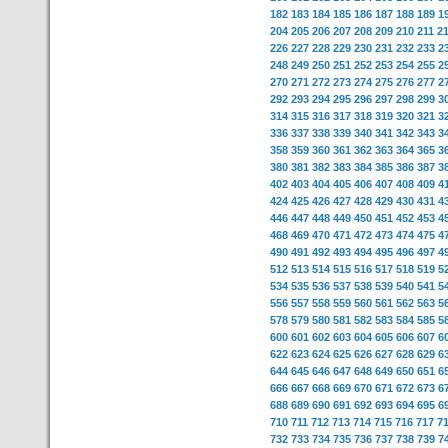
182
183
184
185
186
187
188
189
1
204
205
206
207
208
209
210
211
2
226
227
228
229
230
231
232
233
2
248
249
250
251
252
253
254
255
2
270
271
272
273
274
275
276
277
2
292
293
294
295
296
297
298
299
3
314
315
316
317
318
319
320
321
3
336
337
338
339
340
341
342
343
3
358
359
360
361
362
363
364
365
3
380
381
382
383
384
385
386
387
3
402
403
404
405
406
407
408
409
4
424
425
426
427
428
429
430
431
4
446
447
448
449
450
451
452
453
4
468
469
470
471
472
473
474
475
4
490
491
492
493
494
495
496
497
4
512
513
514
515
516
517
518
519
5
534
535
536
537
538
539
540
541
5
556
557
558
559
560
561
562
563
5
578
579
580
581
582
583
584
585
5
600
601
602
603
604
605
606
607
6
622
623
624
625
626
627
628
629
6
644
645
646
647
648
649
650
651
6
666
667
668
669
670
671
672
673
6
688
689
690
691
692
693
694
695
6
710
711
712
713
714
715
716
717
7
732
733
734
735
736
737
738
739
7