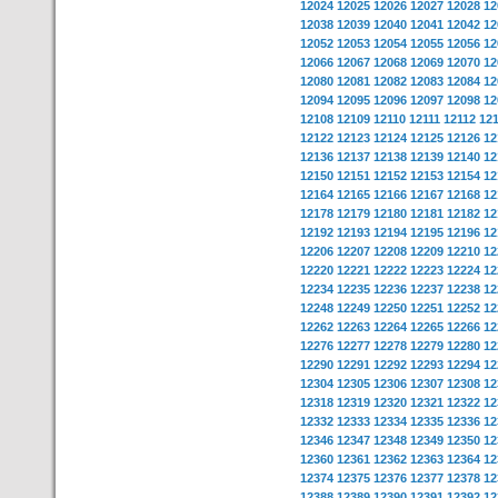
12024
12025
12026
12027
12028
12
12038
12039
12040
12041
12042
12
12052
12053
12054
12055
12056
12
12066
12067
12068
12069
12070
12
12080
12081
12082
12083
12084
12
12094
12095
12096
12097
12098
12
12108
12109
12110
12111
12112
12
12122
12123
12124
12125
12126
12
12136
12137
12138
12139
12140
12
12150
12151
12152
12153
12154
12
12164
12165
12166
12167
12168
12
12178
12179
12180
12181
12182
12
12192
12193
12194
12195
12196
12
12206
12207
12208
12209
12210
12
12220
12221
12222
12223
12224
12
12234
12235
12236
12237
12238
12
12248
12249
12250
12251
12252
12
12262
12263
12264
12265
12266
12
12276
12277
12278
12279
12280
12
12290
12291
12292
12293
12294
12
12304
12305
12306
12307
12308
12
12318
12319
12320
12321
12322
12
12332
12333
12334
12335
12336
12
12346
12347
12348
12349
12350
12
12360
12361
12362
12363
12364
12
12374
12375
12376
12377
12378
12
12388
12389
12390
12391
12392
12