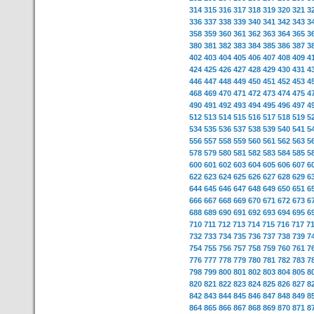
314
315
316
317
318
319
320
321
3
336
337
338
339
340
341
342
343
3
358
359
360
361
362
363
364
365
3
380
381
382
383
384
385
386
387
3
402
403
404
405
406
407
408
409
4
424
425
426
427
428
429
430
431
4
446
447
448
449
450
451
452
453
4
468
469
470
471
472
473
474
475
4
490
491
492
493
494
495
496
497
4
512
513
514
515
516
517
518
519
5
534
535
536
537
538
539
540
541
5
556
557
558
559
560
561
562
563
5
578
579
580
581
582
583
584
585
5
600
601
602
603
604
605
606
607
6
622
623
624
625
626
627
628
629
6
644
645
646
647
648
649
650
651
6
666
667
668
669
670
671
672
673
6
688
689
690
691
692
693
694
695
6
710
711
712
713
714
715
716
717
7
732
733
734
735
736
737
738
739
7
754
755
756
757
758
759
760
761
7
776
777
778
779
780
781
782
783
7
798
799
800
801
802
803
804
805
8
820
821
822
823
824
825
826
827
8
842
843
844
845
846
847
848
849
8
864
865
866
867
868
869
870
871
8