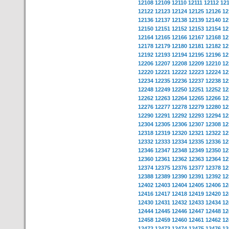
12108
12109
12110
12111
12112
12
12122
12123
12124
12125
12126
12
12136
12137
12138
12139
12140
12
12150
12151
12152
12153
12154
12
12164
12165
12166
12167
12168
12
12178
12179
12180
12181
12182
12
12192
12193
12194
12195
12196
12
12206
12207
12208
12209
12210
12
12220
12221
12222
12223
12224
12
12234
12235
12236
12237
12238
12
12248
12249
12250
12251
12252
12
12262
12263
12264
12265
12266
12
12276
12277
12278
12279
12280
12
12290
12291
12292
12293
12294
12
12304
12305
12306
12307
12308
12
12318
12319
12320
12321
12322
12
12332
12333
12334
12335
12336
12
12346
12347
12348
12349
12350
12
12360
12361
12362
12363
12364
12
12374
12375
12376
12377
12378
12
12388
12389
12390
12391
12392
12
12402
12403
12404
12405
12406
12
12416
12417
12418
12419
12420
12
12430
12431
12432
12433
12434
12
12444
12445
12446
12447
12448
12
12458
12459
12460
12461
12462
12
12472
12473
12474
12475
12476
12