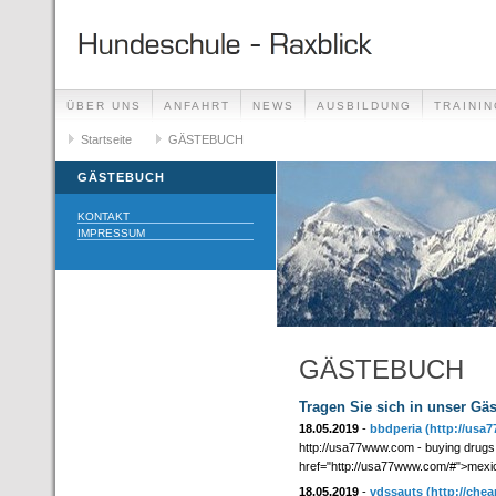
ÜBER UNS
ANFAHRT
NEWS
AUSBILDUNG
TRAININ
GÄSTEBUCH
Startseite
GÄSTEBUCH
LINKS
GÄSTEBUCH
KONTAKT
IMPRESSUM
GÄSTEBUCH
Tragen Sie sich in unser Gä
18.05.2019
-
bbdperia
(http://usa
http://usa77www.com - buying drugs 
href="http://usa77www.com/#">mexi
18.05.2019
-
vdssauts
(http://che