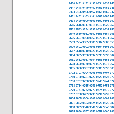
9430
9431
9432
9433
9434
9435
94
9447
9448
9449
9450
9451
9452
94
9464
9465
9466
9467
9468
9469
94
9481
9482
9483
9484
9485
9486
94
9498
9499
9500
9501
9502
9503
95
9515
9516
9517
9518
9519
9520
95
9532
9533
9534
9535
9536
9537
95
9549
9550
9551
9552
9553
9554
95
9566
9567
9568
9569
9570
9571
95
9583
9584
9585
9586
9587
9588
95
9600
9601
9602
9603
9604
9605
96
9617
9618
9619
9620
9621
9622
96
9634
9635
9636
9637
9638
9639
96
9651
9652
9653
9654
9655
9656
96
9668
9669
9670
9671
9672
9673
96
9685
9686
9687
9688
9689
9690
96
9702
9703
9704
9705
9706
9707
97
9719
9720
9721
9722
9723
9724
97
9736
9737
9738
9739
9740
9741
97
9753
9754
9755
9756
9757
9758
97
9770
9771
9772
9773
9774
9775
97
9787
9788
9789
9790
9791
9792
97
9804
9805
9806
9807
9808
9809
98
9821
9822
9823
9824
9825
9826
98
9838
9839
9840
9841
9842
9843
98
9855
9856
9857
9858
9859
9860
98