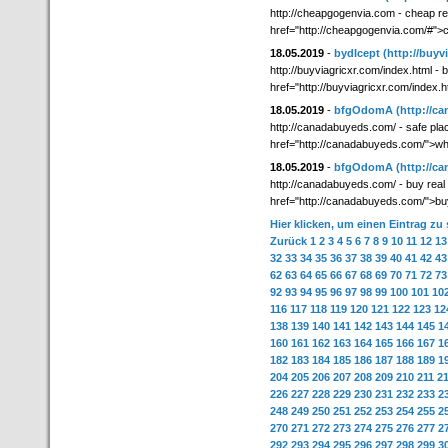
http://cheapgogenvia.com - cheap re
href="http://cheapgogenvia.com/#">
18.05.2019
-
bydIcept
(http://buyv
http://buyviagricxr.com/index.html - 
href="http://buyviagricxr.com/index.h
18.05.2019
-
bfgOdomA
(http://c
http://canadabuyeds.com/ - safe place
href="http://canadabuyeds.com/">whe
18.05.2019
-
bfgOdomA
(http://c
http://canadabuyeds.com/ - buy real 
href="http://canadabuyeds.com/">bu
Hier klicken, um einen Eintrag zu
Zurück
1
2
3
4
5
6
7
8
9
10
11
12
13
32
33
34
35
36
37
38
39
40
41
42
43
62
63
64
65
66
67
68
69
70
71
72
73
92
93
94
95
96
97
98
99
100
101
10
116
117
118
119
120
121
122
123
12
138
139
140
141
142
143
144
145
1
160
161
162
163
164
165
166
167
1
182
183
184
185
186
187
188
189
1
204
205
206
207
208
209
210
211
2
226
227
228
229
230
231
232
233
2
248
249
250
251
252
253
254
255
2
270
271
272
273
274
275
276
277
2
292
293
294
295
296
297
298
299
3