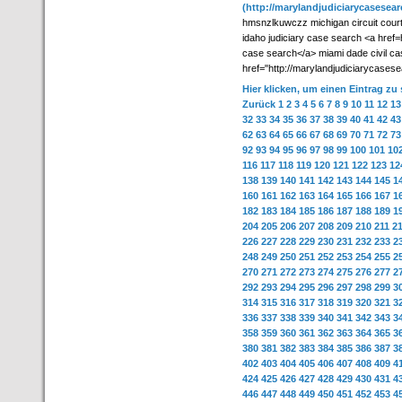
(http://marylandjudiciarycasesea
hmsnzlkuwczz michigan circuit cour
idaho judiciary case search <a href
case search</a> miami dade civil c
href="http://marylandjudiciarycases
Hier klicken, um einen Eintrag zu
Zurück
1
2
3
4
5
6
7
8
9
10
11
12
13
32
33
34
35
36
37
38
39
40
41
42
43
62
63
64
65
66
67
68
69
70
71
72
73
92
93
94
95
96
97
98
99
100
101
10
116
117
118
119
120
121
122
123
12
138
139
140
141
142
143
144
145
1
160
161
162
163
164
165
166
167
1
182
183
184
185
186
187
188
189
1
204
205
206
207
208
209
210
211
2
226
227
228
229
230
231
232
233
2
248
249
250
251
252
253
254
255
2
270
271
272
273
274
275
276
277
2
292
293
294
295
296
297
298
299
3
314
315
316
317
318
319
320
321
3
336
337
338
339
340
341
342
343
3
358
359
360
361
362
363
364
365
3
380
381
382
383
384
385
386
387
3
402
403
404
405
406
407
408
409
4
424
425
426
427
428
429
430
431
4
446
447
448
449
450
451
452
453
4