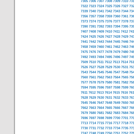
7305
7306
7307
7308
7309
7310
73
7322
7323
7324
7325
7326
7327
73
7339
7340
7341
7342
7343
7344
73
7356
7357
7358
7359
7360
7361
73
7373
7374
7375
7376
7377
7378
73
7390
7391
7392
7393
7394
7395
73
7407
7408
7409
7410
7411
7412
74
7424
7425
7426
7427
7428
7429
74
7441
7442
7443
7444
7445
7446
74
7458
7459
7460
7461
7462
7463
74
7475
7476
7477
7478
7479
7480
74
7492
7493
7494
7495
7496
7497
74
7509
7510
7511
7512
7513
7514
75
7526
7527
7528
7529
7530
7531
75
7543
7544
7545
7546
7547
7548
75
7560
7561
7562
7563
7564
7565
75
7577
7578
7579
7580
7581
7582
75
7594
7595
7596
7597
7598
7599
76
7611
7612
7613
7614
7615
7616
76
7628
7629
7630
7631
7632
7633
76
7645
7646
7647
7648
7649
7650
76
7662
7663
7664
7665
7666
7667
76
7679
7680
7681
7682
7683
7684
76
7696
7697
7698
7699
7700
7701
77
7713
7714
7715
7716
7717
7718
77
7730
7731
7732
7733
7734
7735
77
7747
7748
7749
7750
7751
7752
77