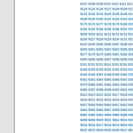
9107
9108
9109
9110
9111
9112
911
9124
9125
9126
9127
9128
9129
91
9141
9142
9143
9144
9145
9146
91
9158
9159
9160
9161
9162
9163
91
9175
9176
9177
9178
9179
9180
91
9192
9193
9194
9195
9196
9197
91
9209
9210
9211
9212
9213
9214
92
9226
9227
9228
9229
9230
9231
92
9243
9244
9245
9246
9247
9248
92
9260
9261
9262
9263
9264
9265
92
9277
9278
9279
9280
9281
9282
92
9294
9295
9296
9297
9298
9299
93
9311
9312
9313
9314
9315
9316
93
9328
9329
9330
9331
9332
9333
93
9345
9346
9347
9348
9349
9350
93
9362
9363
9364
9365
9366
9367
93
9379
9380
9381
9382
9383
9384
93
9396
9397
9398
9399
9400
9401
94
9413
9414
9415
9416
9417
9418
94
9430
9431
9432
9433
9434
9435
94
9447
9448
9449
9450
9451
9452
94
9464
9465
9466
9467
9468
9469
94
9481
9482
9483
9484
9485
9486
94
9498
9499
9500
9501
9502
9503
95
9515
9516
9517
9518
9519
9520
95
9532
9533
9534
9535
9536
9537
95