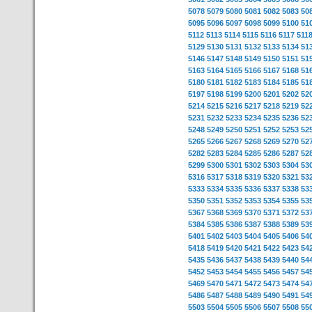
5078
5079
5080
5081
5082
5083
50
5095
5096
5097
5098
5099
5100
51
5112
5113
5114
5115
5116
5117
511
5129
5130
5131
5132
5133
5134
51
5146
5147
5148
5149
5150
5151
51
5163
5164
5165
5166
5167
5168
51
5180
5181
5182
5183
5184
5185
51
5197
5198
5199
5200
5201
5202
52
5214
5215
5216
5217
5218
5219
52
5231
5232
5233
5234
5235
5236
52
5248
5249
5250
5251
5252
5253
52
5265
5266
5267
5268
5269
5270
52
5282
5283
5284
5285
5286
5287
52
5299
5300
5301
5302
5303
5304
53
5316
5317
5318
5319
5320
5321
53
5333
5334
5335
5336
5337
5338
53
5350
5351
5352
5353
5354
5355
53
5367
5368
5369
5370
5371
5372
53
5384
5385
5386
5387
5388
5389
53
5401
5402
5403
5404
5405
5406
54
5418
5419
5420
5421
5422
5423
54
5435
5436
5437
5438
5439
5440
54
5452
5453
5454
5455
5456
5457
54
5469
5470
5471
5472
5473
5474
54
5486
5487
5488
5489
5490
5491
54
5503
5504
5505
5506
5507
5508
55