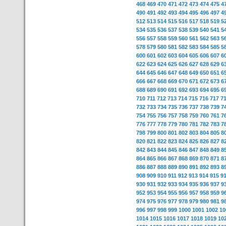
468
469
470
471
472
473
474
475
4
490
491
492
493
494
495
496
497
4
512
513
514
515
516
517
518
519
5
534
535
536
537
538
539
540
541
5
556
557
558
559
560
561
562
563
5
578
579
580
581
582
583
584
585
5
600
601
602
603
604
605
606
607
6
622
623
624
625
626
627
628
629
6
644
645
646
647
648
649
650
651
6
666
667
668
669
670
671
672
673
6
688
689
690
691
692
693
694
695
6
710
711
712
713
714
715
716
717
7
732
733
734
735
736
737
738
739
7
754
755
756
757
758
759
760
761
7
776
777
778
779
780
781
782
783
7
798
799
800
801
802
803
804
805
8
820
821
822
823
824
825
826
827
8
842
843
844
845
846
847
848
849
8
864
865
866
867
868
869
870
871
8
886
887
888
889
890
891
892
893
8
908
909
910
911
912
913
914
915
9
930
931
932
933
934
935
936
937
9
952
953
954
955
956
957
958
959
9
974
975
976
977
978
979
980
981
9
996
997
998
999
1000
1001
1002
10
1014
1015
1016
1017
1018
1019
10