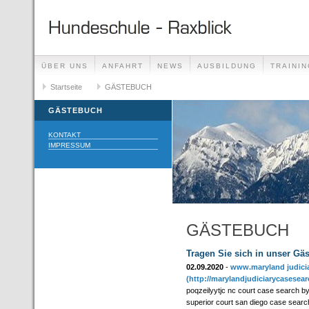
ÜBER UNS
ANFAHRT
NEWS
AUSBILDUNG
TRAININ
GÄSTEBUCH
Startseite
GÄSTEBUCH
LINKS
GÄSTEBUCH
KONTAKT
IMPRESSUM
GÄSTEBUCH
Tragen Sie sich in unser Gä
02.09.2020
-
www.maryland judici
(http://marylandjudiciarycasesea
poqzeilyytjc nc court case search 
superior court san diego case searc