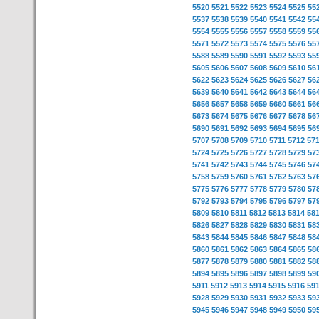
5520
5521
5522
5523
5524
5525
55
5537
5538
5539
5540
5541
5542
55
5554
5555
5556
5557
5558
5559
55
5571
5572
5573
5574
5575
5576
55
5588
5589
5590
5591
5592
5593
55
5605
5606
5607
5608
5609
5610
56
5622
5623
5624
5625
5626
5627
56
5639
5640
5641
5642
5643
5644
56
5656
5657
5658
5659
5660
5661
56
5673
5674
5675
5676
5677
5678
56
5690
5691
5692
5693
5694
5695
56
5707
5708
5709
5710
5711
5712
57
5724
5725
5726
5727
5728
5729
57
5741
5742
5743
5744
5745
5746
57
5758
5759
5760
5761
5762
5763
57
5775
5776
5777
5778
5779
5780
57
5792
5793
5794
5795
5796
5797
57
5809
5810
5811
5812
5813
5814
58
5826
5827
5828
5829
5830
5831
58
5843
5844
5845
5846
5847
5848
58
5860
5861
5862
5863
5864
5865
58
5877
5878
5879
5880
5881
5882
58
5894
5895
5896
5897
5898
5899
59
5911
5912
5913
5914
5915
5916
59
5928
5929
5930
5931
5932
5933
59
5945
5946
5947
5948
5949
5950
59