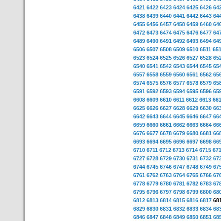
6421
6422
6423
6424
6425
6426
64
6438
6439
6440
6441
6442
6443
64
6455
6456
6457
6458
6459
6460
64
6472
6473
6474
6475
6476
6477
64
6489
6490
6491
6492
6493
6494
64
6506
6507
6508
6509
6510
6511
65
6523
6524
6525
6526
6527
6528
65
6540
6541
6542
6543
6544
6545
65
6557
6558
6559
6560
6561
6562
65
6574
6575
6576
6577
6578
6579
65
6591
6592
6593
6594
6595
6596
65
6608
6609
6610
6611
6612
6613
66
6625
6626
6627
6628
6629
6630
66
6642
6643
6644
6645
6646
6647
66
6659
6660
6661
6662
6663
6664
66
6676
6677
6678
6679
6680
6681
66
6693
6694
6695
6696
6697
6698
66
6710
6711
6712
6713
6714
6715
67
6727
6728
6729
6730
6731
6732
67
6744
6745
6746
6747
6748
6749
67
6761
6762
6763
6764
6765
6766
67
6778
6779
6780
6781
6782
6783
67
6795
6796
6797
6798
6799
6800
68
6812
6813
6814
6815
6816
6817
68
6829
6830
6831
6832
6833
6834
68
6846
6847
6848
6849
6850
6851
68