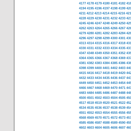
4177
4178
4179
4180
4181
4182
41
4194
4195
4196
4197
4198
4199
42
4211
4212
4213
4214
4215
4216
42
4228
4229
4230
4231
4232
4233
42
4245
4246
4247
4248
4249
4250
42
4262
4263
4264
4265
4266
4267
42
4279
4280
4281
4282
4283
4284
42
4296
4297
4298
4299
4300
4301
43
4313
4314
4315
4316
4317
4318
43
4330
4331
4332
4333
4334
4335
43
4347
4348
4349
4350
4351
4352
43
4364
4365
4366
4367
4368
4369
43
4381
4382
4383
4384
4385
4386
43
4398
4399
4400
4401
4402
4403
44
4415
4416
4417
4418
4419
4420
44
4432
4433
4434
4435
4436
4437
44
4449
4450
4451
4452
4453
4454
44
4466
4467
4468
4469
4470
4471
44
4483
4484
4485
4486
4487
4488
44
4500
4501
4502
4503
4504
4505
45
4517
4518
4519
4520
4521
4522
45
4534
4535
4536
4537
4538
4539
45
4551
4552
4553
4554
4555
4556
45
4568
4569
4570
4571
4572
4573
45
4585
4586
4587
4588
4589
4590
45
4602
4603
4604
4605
4606
4607
46