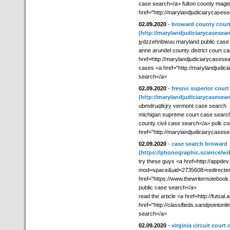
case search</a> fulton county magis
href="http://marylandjudiciarycases
02.09.2020
-
broward county cour
(http://marylandjudiciarycasesea
jydzzehnbwuu maryland public case
anne arundel county district court c
href=http://marylandjudiciarycases
cases <a href="http://marylandjudic
search</a>
02.09.2020
-
fresno superior court
(http://marylandjudiciarycasesea
ubmdruqtkjry vermont case search
michigan supreme court case search
county civil case search</a> polk c
href="http://marylandjudiciarycases
02.09.2020
-
case search broward
(https://phonographic.science/
try these guys <a href=http://appd
mod=space&uid=2735608>redirected 
href="https://www.thewriternoteboo
public case search</a>
read the article <a href=http://fut
href="http://classifieds.sandpointon
search</a>
02.09.2020
-
virginia circuit court 