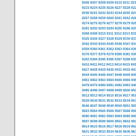
8206
8207
8208
8209
8210
8211
82
8223
8224
8225
8226
8227
8228
82
8240
8241
8242
8243
8244
8245
82
8257
8258
8259
8260
8261
8262
82
8274
8275
8276
8277
8278
8279
82
8291
8292
8293
8294
8295
8296
82
8308
8309
8310
8311
8312
8313
83
8325
8326
8327
8328
8329
8330
83
8342
8343
8344
8345
8346
8347
83
8359
8360
8361
8362
8363
8364
83
8376
8377
8378
8379
8380
8381
83
8393
8394
8395
8396
8397
8398
83
8410
8411
8412
8413
8414
8415
84
8427
8428
8429
8430
8431
8432
84
8444
8445
8446
8447
8448
8449
84
8461
8462
8463
8464
8465
8466
84
8478
8479
8480
8481
8482
8483
84
8495
8496
8497
8498
8499
8500
85
8512
8513
8514
8515
8516
8517
85
8529
8530
8531
8532
8533
8534
85
8546
8547
8548
8549
8550
8551
85
8563
8564
8565
8566
8567
8568
85
8580
8581
8582
8583
8584
8585
85
8597
8598
8599
8600
8601
8602
86
8614
8615
8616
8617
8618
8619
86
8631
8632
8633
8634
8635
8636
86