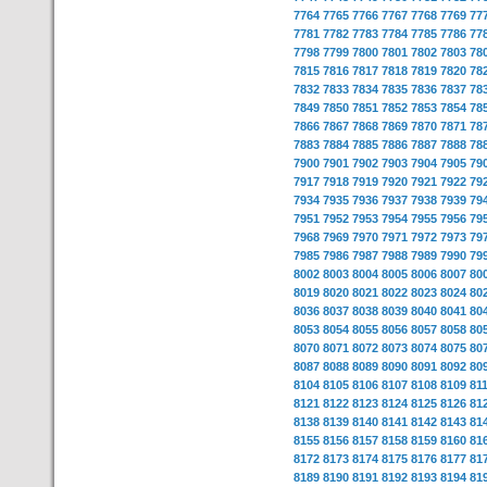
7764
7765
7766
7767
7768
7769
77
7781
7782
7783
7784
7785
7786
77
7798
7799
7800
7801
7802
7803
78
7815
7816
7817
7818
7819
7820
78
7832
7833
7834
7835
7836
7837
78
7849
7850
7851
7852
7853
7854
78
7866
7867
7868
7869
7870
7871
78
7883
7884
7885
7886
7887
7888
78
7900
7901
7902
7903
7904
7905
79
7917
7918
7919
7920
7921
7922
79
7934
7935
7936
7937
7938
7939
79
7951
7952
7953
7954
7955
7956
79
7968
7969
7970
7971
7972
7973
79
7985
7986
7987
7988
7989
7990
79
8002
8003
8004
8005
8006
8007
80
8019
8020
8021
8022
8023
8024
80
8036
8037
8038
8039
8040
8041
80
8053
8054
8055
8056
8057
8058
80
8070
8071
8072
8073
8074
8075
80
8087
8088
8089
8090
8091
8092
80
8104
8105
8106
8107
8108
8109
81
8121
8122
8123
8124
8125
8126
81
8138
8139
8140
8141
8142
8143
81
8155
8156
8157
8158
8159
8160
81
8172
8173
8174
8175
8176
8177
81
8189
8190
8191
8192
8193
8194
81