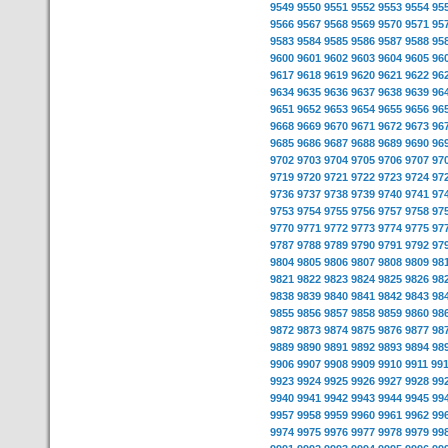
9549
9550
9551
9552
9553
9554
95
9566
9567
9568
9569
9570
9571
95
9583
9584
9585
9586
9587
9588
95
9600
9601
9602
9603
9604
9605
96
9617
9618
9619
9620
9621
9622
96
9634
9635
9636
9637
9638
9639
96
9651
9652
9653
9654
9655
9656
96
9668
9669
9670
9671
9672
9673
96
9685
9686
9687
9688
9689
9690
96
9702
9703
9704
9705
9706
9707
97
9719
9720
9721
9722
9723
9724
97
9736
9737
9738
9739
9740
9741
97
9753
9754
9755
9756
9757
9758
97
9770
9771
9772
9773
9774
9775
97
9787
9788
9789
9790
9791
9792
97
9804
9805
9806
9807
9808
9809
98
9821
9822
9823
9824
9825
9826
98
9838
9839
9840
9841
9842
9843
98
9855
9856
9857
9858
9859
9860
98
9872
9873
9874
9875
9876
9877
98
9889
9890
9891
9892
9893
9894
98
9906
9907
9908
9909
9910
9911
99
9923
9924
9925
9926
9927
9928
99
9940
9941
9942
9943
9944
9945
99
9957
9958
9959
9960
9961
9962
99
9974
9975
9976
9977
9978
9979
99