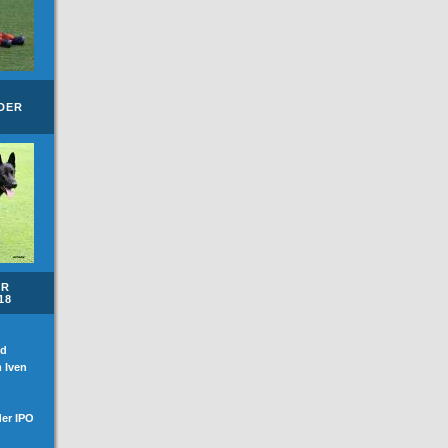
DER
ER
18
ed
 Iven
der IPO