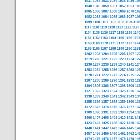
1031
1032
1033
1034
1035
1036
10
1048
1049
1050
1051
1052
1053
10
1065
1066
1067
1068
1069
1070
10
1082
1083
1084
1085
1086
1087
10
1099
1100
1101
1102
1103
1104
110
1117
1118
1119
1120
1121
1122
1123
1134
1135
1136
1137
1138
1139
114
1151
1152
1153
1154
1155
1156
115
1168
1169
1170
1171
1172
1173
117
1185
1186
1187
1188
1189
1190
119
1202
1203
1204
1205
1206
1207
12
1219
1220
1221
1222
1223
1224
12
1236
1237
1238
1239
1240
1241
12
1253
1254
1255
1256
1257
1258
12
1270
1271
1272
1273
1274
1275
12
1287
1288
1289
1290
1291
1292
12
1304
1305
1306
1307
1308
1309
13
1321
1322
1323
1324
1325
1326
13
1338
1339
1340
1341
1342
1343
13
1355
1356
1357
1358
1359
1360
13
1372
1373
1374
1375
1376
1377
13
1389
1390
1391
1392
1393
1394
13
1406
1407
1408
1409
1410
1411
14
1423
1424
1425
1426
1427
1428
14
1440
1441
1442
1443
1444
1445
14
1457
1458
1459
1460
1461
1462
14
1474
1475
1476
1477
1478
1479
14