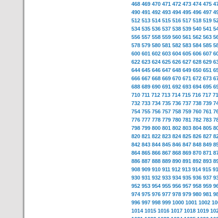
468
469
470
471
472
473
474
475
4
490
491
492
493
494
495
496
497
4
512
513
514
515
516
517
518
519
5
534
535
536
537
538
539
540
541
5
556
557
558
559
560
561
562
563
5
578
579
580
581
582
583
584
585
5
600
601
602
603
604
605
606
607
6
622
623
624
625
626
627
628
629
6
644
645
646
647
648
649
650
651
6
666
667
668
669
670
671
672
673
6
688
689
690
691
692
693
694
695
6
710
711
712
713
714
715
716
717
7
732
733
734
735
736
737
738
739
7
754
755
756
757
758
759
760
761
7
776
777
778
779
780
781
782
783
7
798
799
800
801
802
803
804
805
8
820
821
822
823
824
825
826
827
8
842
843
844
845
846
847
848
849
8
864
865
866
867
868
869
870
871
8
886
887
888
889
890
891
892
893
8
908
909
910
911
912
913
914
915
9
930
931
932
933
934
935
936
937
9
952
953
954
955
956
957
958
959
9
974
975
976
977
978
979
980
981
9
996
997
998
999
1000
1001
1002
10
1014
1015
1016
1017
1018
1019
10