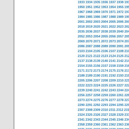
1933
1934
1935
1936
1937
1938
19
1950
1951
1952
1953
1954
1955
19
1967
1968
1969
1970
1971
1972
19
1984
1985
1986
1987
1988
1989
19
2001
2002
2003
2004
2005
2006
20
2018
2019
2020
2021
2022
2023
20
2035
2036
2037
2038
2039
2040
20
2052
2053
2054
2055
2056
2057
20
2069
2070
2071
2072
2073
2074
20
2086
2087
2088
2089
2090
2091
20
2103
2104
2105
2106
2107
2108
21
2120
2121
2122
2123
2124
2125
21
2137
2138
2139
2140
2141
2142
21
2154
2155
2156
2157
2158
2159
21
2171
2172
2173
2174
2175
2176
21
2188
2189
2190
2191
2192
2193
21
2205
2206
2207
2208
2209
2210
22
2222
2223
2224
2225
2226
2227
22
2239
2240
2241
2242
2243
2244
22
2256
2257
2258
2259
2260
2261
22
2273
2274
2275
2276
2277
2278
22
2290
2291
2292
2293
2294
2295
22
2307
2308
2309
2310
2311
2312
23
2324
2325
2326
2327
2328
2329
23
2341
2342
2343
2344
2345
2346
23
2358
2359
2360
2361
2362
2363
23