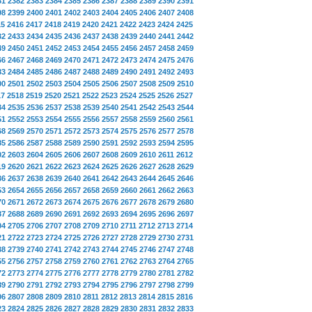
81
2382
2383
2384
2385
2386
2387
2388
2389
2390
2391
98
2399
2400
2401
2402
2403
2404
2405
2406
2407
2408
15
2416
2417
2418
2419
2420
2421
2422
2423
2424
2425
32
2433
2434
2435
2436
2437
2438
2439
2440
2441
2442
49
2450
2451
2452
2453
2454
2455
2456
2457
2458
2459
66
2467
2468
2469
2470
2471
2472
2473
2474
2475
2476
83
2484
2485
2486
2487
2488
2489
2490
2491
2492
2493
00
2501
2502
2503
2504
2505
2506
2507
2508
2509
2510
17
2518
2519
2520
2521
2522
2523
2524
2525
2526
2527
34
2535
2536
2537
2538
2539
2540
2541
2542
2543
2544
51
2552
2553
2554
2555
2556
2557
2558
2559
2560
2561
68
2569
2570
2571
2572
2573
2574
2575
2576
2577
2578
85
2586
2587
2588
2589
2590
2591
2592
2593
2594
2595
02
2603
2604
2605
2606
2607
2608
2609
2610
2611
2612
19
2620
2621
2622
2623
2624
2625
2626
2627
2628
2629
36
2637
2638
2639
2640
2641
2642
2643
2644
2645
2646
53
2654
2655
2656
2657
2658
2659
2660
2661
2662
2663
70
2671
2672
2673
2674
2675
2676
2677
2678
2679
2680
87
2688
2689
2690
2691
2692
2693
2694
2695
2696
2697
04
2705
2706
2707
2708
2709
2710
2711
2712
2713
2714
21
2722
2723
2724
2725
2726
2727
2728
2729
2730
2731
38
2739
2740
2741
2742
2743
2744
2745
2746
2747
2748
55
2756
2757
2758
2759
2760
2761
2762
2763
2764
2765
72
2773
2774
2775
2776
2777
2778
2779
2780
2781
2782
89
2790
2791
2792
2793
2794
2795
2796
2797
2798
2799
06
2807
2808
2809
2810
2811
2812
2813
2814
2815
2816
23
2824
2825
2826
2827
2828
2829
2830
2831
2832
2833