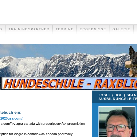
G
TRAININGSPARTNER
TERMINE
ERGEBNISSE
GALERIE
JOSEF ( JOE ) SPA
AUSBILDUNGSLEIT
stebuch ein:
na2020usa.com/)
sa.com/">viagra canada with prescription</a> prescription
iption for viagra in canada</a> canada pharmacy