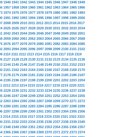
39
1940
1941
1942
1943
1944
1945
1946
1947
1948
1949
56
1957
1958
1959
1960
1961
1962
1963
1964
1965
1966
73
1974
1975
1976
1977
1978
1979
1980
1981
1982
1983
90
1991
1992
1993
1994
1995
1996
1997
1998
1999
2000
07
2008
2009
2010
2011
2012
2013
2014
2015
2016
2017
24
2025
2026
2027
2028
2029
2030
2031
2032
2033
2034
41
2042
2043
2044
2045
2046
2047
2048
2049
2050
2051
58
2059
2060
2061
2062
2063
2064
2065
2066
2067
2068
75
2076
2077
2078
2079
2080
2081
2082
2083
2084
2085
92
2093
2094
2095
2096
2097
2098
2099
2100
2101
2102
09
2110
2111
2112
2113
2114
2115
2116
2117
2118
2119
26
2127
2128
2129
2130
2131
2132
2133
2134
2135
2136
43
2144
2145
2146
2147
2148
2149
2150
2151
2152
2153
60
2161
2162
2163
2164
2165
2166
2167
2168
2169
2170
77
2178
2179
2180
2181
2182
2183
2184
2185
2186
2187
94
2195
2196
2197
2198
2199
2200
2201
2202
2203
2204
11
2212
2213
2214
2215
2216
2217
2218
2219
2220
2221
28
2229
2230
2231
2232
2233
2234
2235
2236
2237
2238
45
2246
2247
2248
2249
2250
2251
2252
2253
2254
2255
62
2263
2264
2265
2266
2267
2268
2269
2270
2271
2272
79
2280
2281
2282
2283
2284
2285
2286
2287
2288
2289
96
2297
2298
2299
2300
2301
2302
2303
2304
2305
2306
13
2314
2315
2316
2317
2318
2319
2320
2321
2322
2323
30
2331
2332
2333
2334
2335
2336
2337
2338
2339
2340
47
2348
2349
2350
2351
2352
2353
2354
2355
2356
2357
64
2365
2366
2367
2368
2369
2370
2371
2372
2373
2374