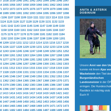
37
1038
1039
1040
1041
1042
1043
1044
1045
1046
1047
54
1055
1056
1057
1058
1059
1060
1061
1062
1063
1064
71
1072
1073
1074
1075
1076
1077
1078
1079
1080
1081
ANITA & ASTERIX
DOBINIUM
88
1089
1090
1091
1092
1093
1094
1095
1096
1097
1098
5
1106
1107
1108
1109
1110
1111
1112
1113
1114
1115
1116
1124
1125
1126
1127
1128
1129
1130
1131
1132
1133
0
1141
1142
1143
1144
1145
1146
1147
1148
1149
1150
7
1158
1159
1160
1161
1162
1163
1164
1165
1166
1167
4
1175
1176
1177
1178
1179
1180
1181
1182
1183
1184
1
1192
1193
1194
1195
1196
1197
1198
1199
1200
1201
08
1209
1210
1211
1212
1213
1214
1215
1216
1217
1218
25
1226
1227
1228
1229
1230
1231
1232
1233
1234
1235
42
1243
1244
1245
1246
1247
1248
1249
1250
1251
1252
59
1260
1261
1262
1263
1264
1265
1266
1267
1268
1269
76
1277
1278
1279
1280
1281
1282
1283
1284
1285
1286
93
1294
1295
1296
1297
1298
1299
1300
1301
1302
1303
Unsere
Anni van den Ue
10
1311
1312
1313
1314
1315
1316
1317
1318
1319
1320
konnte mit ihrem
Ajax vo
27
1328
1329
1330
1331
1332
1333
1334
1335
1336
1337
Wackelstein
den Titel de
44
1345
1346
1347
1348
1349
1350
1351
1352
1353
1354
Burgenländischen
61
1362
1363
1364
1365
1366
1367
1368
1369
1370
1371
Landesmeister
in der Ö
78
1379
1380
1381
1382
1383
1384
1385
1386
1387
1388
erringen. Die Hundeschule
95
1396
1397
1398
1399
1400
1401
1402
1403
1404
1405
Raxblick ist mächtig stolz
12
1413
1414
1415
1416
1417
1418
1419
1420
1421
1422
Euch !!!
29
1430
1431
1432
1433
1434
1435
1436
1437
1438
1439
46
1447
1448
1449
1450
1451
1452
1453
1454
1455
1456
63
1464
1465
1466
1467
1468
1469
1470
1471
1472
1473
80
1481
1482
1483
1484
1485
1486
1487
1488
1489
1490