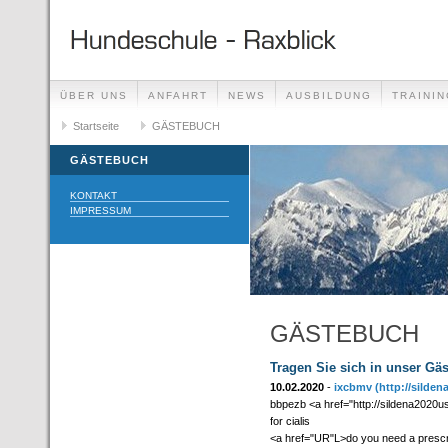
ÜBER UNS
ANFAHRT
NEWS
AUSBILDUNG
TRAININ
GÄSTEBUCH
Startseite
GÄSTEBUCH
LINKS
GÄSTEBUCH
KONTAKT
IMPRESSUM
GÄSTEBUCH
Tragen Sie sich in unser Gä
10.02.2020
-
ixcbmv
(http://silde
bbpezb <a href="http://sildena2020u
for cialis
<a href="UR"L>do you need a prescr