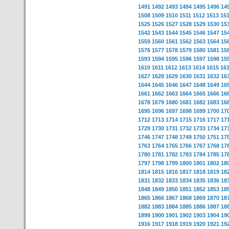
1491
1492
1493
1494
1495
1496
14
1508
1509
1510
1511
1512
1513
15
1525
1526
1527
1528
1529
1530
15
1542
1543
1544
1545
1546
1547
15
1559
1560
1561
1562
1563
1564
15
1576
1577
1578
1579
1580
1581
15
1593
1594
1595
1596
1597
1598
15
1610
1611
1612
1613
1614
1615
16
1627
1628
1629
1630
1631
1632
16
1644
1645
1646
1647
1648
1649
16
1661
1662
1663
1664
1665
1666
16
1678
1679
1680
1681
1682
1683
16
1695
1696
1697
1698
1699
1700
17
1712
1713
1714
1715
1716
1717
17
1729
1730
1731
1732
1733
1734
17
1746
1747
1748
1749
1750
1751
17
1763
1764
1765
1766
1767
1768
17
1780
1781
1782
1783
1784
1785
17
1797
1798
1799
1800
1801
1802
18
1814
1815
1816
1817
1818
1819
18
1831
1832
1833
1834
1835
1836
18
1848
1849
1850
1851
1852
1853
18
1865
1866
1867
1868
1869
1870
18
1882
1883
1884
1885
1886
1887
18
1899
1900
1901
1902
1903
1904
19
1916
1917
1918
1919
1920
1921
19