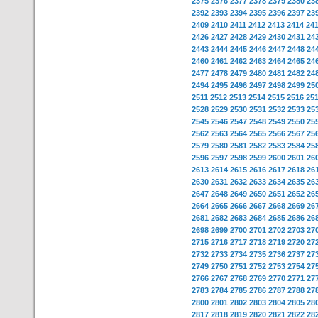
2375
2376
2377
2378
2379
2380
23
2392
2393
2394
2395
2396
2397
23
2409
2410
2411
2412
2413
2414
24
2426
2427
2428
2429
2430
2431
24
2443
2444
2445
2446
2447
2448
24
2460
2461
2462
2463
2464
2465
24
2477
2478
2479
2480
2481
2482
24
2494
2495
2496
2497
2498
2499
25
2511
2512
2513
2514
2515
2516
25
2528
2529
2530
2531
2532
2533
25
2545
2546
2547
2548
2549
2550
25
2562
2563
2564
2565
2566
2567
25
2579
2580
2581
2582
2583
2584
25
2596
2597
2598
2599
2600
2601
26
2613
2614
2615
2616
2617
2618
26
2630
2631
2632
2633
2634
2635
26
2647
2648
2649
2650
2651
2652
26
2664
2665
2666
2667
2668
2669
26
2681
2682
2683
2684
2685
2686
26
2698
2699
2700
2701
2702
2703
27
2715
2716
2717
2718
2719
2720
27
2732
2733
2734
2735
2736
2737
27
2749
2750
2751
2752
2753
2754
27
2766
2767
2768
2769
2770
2771
27
2783
2784
2785
2786
2787
2788
27
2800
2801
2802
2803
2804
2805
28
2817
2818
2819
2820
2821
2822
28