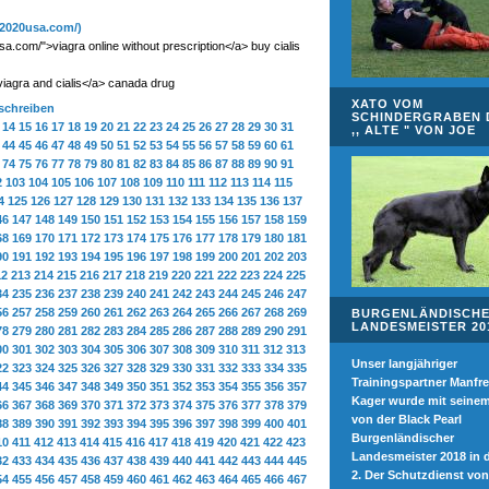
a2020usa.com/)
a.com/">viagra online without prescription</a> buy cialis
agra and cialis</a> canada drug
XATO VOM
 schreiben
SCHINDERGRABEN 
14
15
16
17
18
19
20
21
22
23
24
25
26
27
28
29
30
31
,, ALTE " VON JOE
44
45
46
47
48
49
50
51
52
53
54
55
56
57
58
59
60
61
74
75
76
77
78
79
80
81
82
83
84
85
86
87
88
89
90
91
2
103
104
105
106
107
108
109
110
111
112
113
114
115
4
125
126
127
128
129
130
131
132
133
134
135
136
137
46
147
148
149
150
151
152
153
154
155
156
157
158
159
68
169
170
171
172
173
174
175
176
177
178
179
180
181
90
191
192
193
194
195
196
197
198
199
200
201
202
203
12
213
214
215
216
217
218
219
220
221
222
223
224
225
34
235
236
237
238
239
240
241
242
243
244
245
246
247
56
257
258
259
260
261
262
263
264
265
266
267
268
269
BURGENLÄNDISCH
LANDESMEISTER 20
78
279
280
281
282
283
284
285
286
287
288
289
290
291
00
301
302
303
304
305
306
307
308
309
310
311
312
313
Unser langjähriger
22
323
324
325
326
327
328
329
330
331
332
333
334
335
Trainingspartner Manfr
44
345
346
347
348
349
350
351
352
353
354
355
356
357
Kager wurde mit seinem
66
367
368
369
370
371
372
373
374
375
376
377
378
379
von der Black Pearl
88
389
390
391
392
393
394
395
396
397
398
399
400
401
Burgenländischer
10
411
412
413
414
415
416
417
418
419
420
421
422
423
Landesmeister 2018 in 
32
433
434
435
436
437
438
439
440
441
442
443
444
445
2. Der Schutzdienst von
54
455
456
457
458
459
460
461
462
463
464
465
466
467