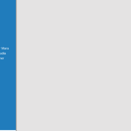
er Mara
udia
mer