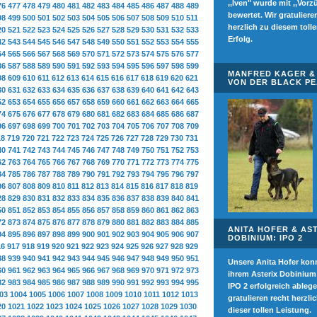
,,Iven" wurde mit ,,Vorz
76
477
478
479
480
481
482
483
484
485
486
487
488
489
bewertet. Wir gratuliere
98
499
500
501
502
503
504
505
506
507
508
509
510
511
herzlich zu diesem toll
20
521
522
523
524
525
526
527
528
529
530
531
532
533
Erfolg.
42
543
544
545
546
547
548
549
550
551
552
553
554
555
64
565
566
567
568
569
570
571
572
573
574
575
576
577
86
587
588
589
590
591
592
593
594
595
596
597
598
599
MANFRED KAGER & 
08
609
610
611
612
613
614
615
616
617
618
619
620
621
VON DER BLACK P
30
631
632
633
634
635
636
637
638
639
640
641
642
643
52
653
654
655
656
657
658
659
660
661
662
663
664
665
74
675
676
677
678
679
680
681
682
683
684
685
686
687
96
697
698
699
700
701
702
703
704
705
706
707
708
709
18
719
720
721
722
723
724
725
726
727
728
729
730
731
40
741
742
743
744
745
746
747
748
749
750
751
752
753
62
763
764
765
766
767
768
769
770
771
772
773
774
775
84
785
786
787
788
789
790
791
792
793
794
795
796
797
06
807
808
809
810
811
812
813
814
815
816
817
818
819
28
829
830
831
832
833
834
835
836
837
838
839
840
841
50
851
852
853
854
855
856
857
858
859
860
861
862
863
72
873
874
875
876
877
878
879
880
881
882
883
884
885
ANITA HOFER & AS
94
895
896
897
898
899
900
901
902
903
904
905
906
907
DOBINIUM: IPO 2
16
917
918
919
920
921
922
923
924
925
926
927
928
929
38
939
940
941
942
943
944
945
946
947
948
949
950
951
Unsere Anita Hofer kon
60
961
962
963
964
965
966
967
968
969
970
971
972
973
ihrem Asterix Dobinium
82
983
984
985
986
987
988
989
990
991
992
993
994
995
IPO 2 erfolgreich ablege
03
1004
1005
1006
1007
1008
1009
1010
1011
1012
1013
gratulieren recht herzli
20
1021
1022
1023
1024
1025
1026
1027
1028
1029
1030
dieser tollen Leistung.