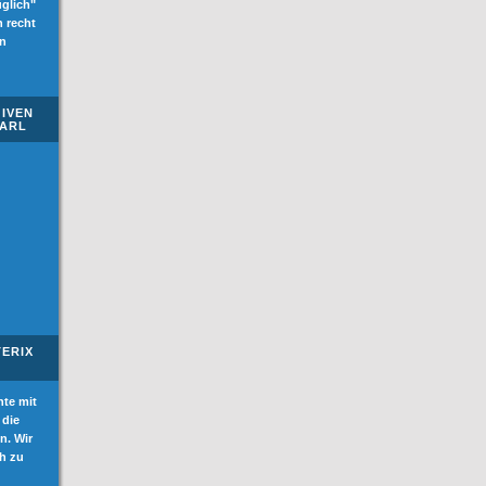
üglich"
n recht
en
IVEN
EARL
TERIX
nte mit
 die
n. Wir
ch zu