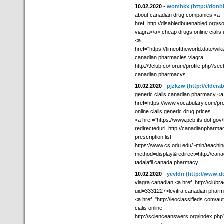
10.02.2020
-
womhkx
(http://don
about canadian drug companies <a
href=http://disabledbutenabled.org/s
viagra</a> cheap drugs online cialis 
<a
href="https://timeoftheworld.date
canadian pharmacies viagra
http://9club.co/forum/profile.php?se
canadian pharmacys
10.02.2020
-
pjzkzw
(http://elder
generic cialis canadian pharmacy <a
href=https://www.vocabulary.com/
online cialis generic drug prices
<a href="https://www.pcb.its.dot.go
redirectedurl=http://canadianpharma
prescription list
https://www.cs.odu.edu/~mln/teachi
method=display&redirect=http://can
tadalafil canada pharmacy
10.02.2020
-
yevldn
(http://www.d
viagra canadian <a href=http://clubr
uid=3331227>levitra canadian phar
<a href="http://leoclassifieds.com/a
cialis online
http://scienceanswers.org/index.p