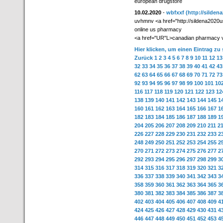
european drugstore
10.02.2020
-
wbfxxf
(http://silden
uvhmnv <a href="http://sildena2020us
online us pharmacy
<a href="UR"L>canadian pharmacy vi
Hier klicken, um einen Eintrag zu
Zurück
1
2
3
4
5
6
7
8
9
10
11
12
13
32
33
34
35
36
37
38
39
40
41
42
43
62
63
64
65
66
67
68
69
70
71
72
73
92
93
94
95
96
97
98
99
100
101
10
116
117
118
119
120
121
122
123
12
138
139
140
141
142
143
144
145
1
160
161
162
163
164
165
166
167
1
182
183
184
185
186
187
188
189
1
204
205
206
207
208
209
210
211
2
226
227
228
229
230
231
232
233
2
248
249
250
251
252
253
254
255
2
270
271
272
273
274
275
276
277
2
292
293
294
295
296
297
298
299
3
314
315
316
317
318
319
320
321
3
336
337
338
339
340
341
342
343
3
358
359
360
361
362
363
364
365
3
380
381
382
383
384
385
386
387
3
402
403
404
405
406
407
408
409
4
424
425
426
427
428
429
430
431
4
446
447
448
449
450
451
452
453
4