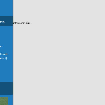
EIS
">canadadrugstore.com</a>
de-
hkunde
setz §