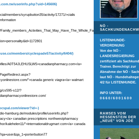
hi.com.tw/userinfo.php?uid=145606)
ocial/members/syrupbutton35/activity/17271/>cialis
information
NÖ -
SACHKUNDENACHW
/wiki/Family_members_Activities_That_May_Have_The_Whole_Family_Residing_Far_healthier
LISTENHUNDE-
ction=personality&id=1172801
VERORDNUNG
Von der NÖ -
abuse.co/members/cyclespade57/activity/6404/)
LANDESREGIERUNG
zertifiziert als Sachkun
profiles/A0T54JLEHUSLWS>canadianpharmacy.com</a>
Trainer. Berechtigt zur
Abnahme der NÖ - Sac
v/PageRedirect.aspx?
laut NÖ - Hundehaltege
cyonlinestore.com/">canada generic viagra</a> walmart
4/2 für LISTENHUNDE.
ng/cs595-s12/?
INFO UNTER:
adianpharmacyonlinestore.com/
0 6 6 0 / 6 0 0 1 6 0 0
ocspal.com/viewer?id=-)
adio-hamburg.de/modules/profile/userinfo.php?
RAMSES VOM
HESSENSTEIN DER
macy</a> canadian prescriptions northwestpharmacy
,,NEUE" VON JOE
uthor/kalehelen11/">internationaldrugmart com</a> canada
hp?qa=user&qa_1=porterbutton77