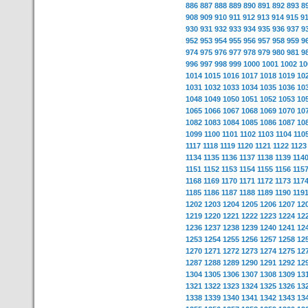
886
887
888
889
890
891
892
893
8
908
909
910
911
912
913
914
915
9
930
931
932
933
934
935
936
937
9
952
953
954
955
956
957
958
959
9
974
975
976
977
978
979
980
981
9
996
997
998
999
1000
1001
1002
10
1014
1015
1016
1017
1018
1019
10
1031
1032
1033
1034
1035
1036
10
1048
1049
1050
1051
1052
1053
10
1065
1066
1067
1068
1069
1070
10
1082
1083
1084
1085
1086
1087
10
1099
1100
1101
1102
1103
1104
110
1117
1118
1119
1120
1121
1122
1123
1134
1135
1136
1137
1138
1139
114
1151
1152
1153
1154
1155
1156
115
1168
1169
1170
1171
1172
1173
117
1185
1186
1187
1188
1189
1190
119
1202
1203
1204
1205
1206
1207
12
1219
1220
1221
1222
1223
1224
12
1236
1237
1238
1239
1240
1241
12
1253
1254
1255
1256
1257
1258
12
1270
1271
1272
1273
1274
1275
12
1287
1288
1289
1290
1291
1292
12
1304
1305
1306
1307
1308
1309
13
1321
1322
1323
1324
1325
1326
13
1338
1339
1340
1341
1342
1343
13