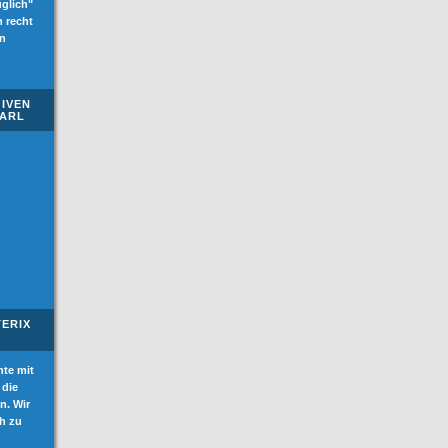
üglich"
n recht
en
IVEN
EARL
TERIX
nte mit
 die
n. Wir
ch zu