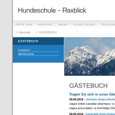
ÜBER UNS
ANFAHRT
NEWS
AUSBILDUNG
TRAININ
GÄSTEBUCH
Startseite
GÄSTEBUCH
LINKS
GÄSTEBUCH
KONTAKT
IMPRESSUM
GÄSTEBUCH
Tragen Sie sich in unser Gä
09.06.2018
-
nfssloke
(https://hol
viagra online canadian pharmacy <a 
viagra prescription <a href=https://
09.06.2018
-
bsnerada
(http://via