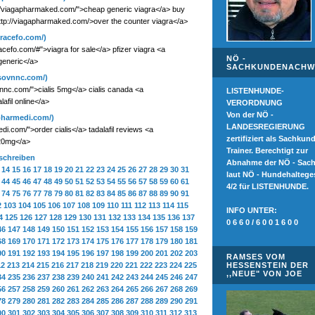
://viagapharmaked.com/">cheap generic viagra</a> buy
http://viagapharmaked.com/>over the counter viagra</a>
gracefo.com/)
racefo.com/#">viagra for sale</a> pfizer viagra <a
NÖ -
generic</a>
SACHKUNDENACHW
lisovnnc.com/)
sovnnc.com/">cialis 5mg</a> cialis canada <a
LISTENHUNDE-
afil online</a>
VERORDNUNG
Von der NÖ -
lpharmedi.com/)
LANDESREGIERUNG
medi.com/">order cialis</a> tadalafil reviews <a
zertifiziert als Sachkun
 20mg</a>
Trainer. Berechtigt zur
 schreiben
Abnahme der NÖ - Sac
14
15
16
17
18
19
20
21
22
23
24
25
26
27
28
29
30
31
laut NÖ - Hundehaltege
44
45
46
47
48
49
50
51
52
53
54
55
56
57
58
59
60
61
4/2 für LISTENHUNDE.
74
75
76
77
78
79
80
81
82
83
84
85
86
87
88
89
90
91
2
103
104
105
106
107
108
109
110
111
112
113
114
115
INFO UNTER:
4
125
126
127
128
129
130
131
132
133
134
135
136
137
0 6 6 0 / 6 0 0 1 6 0 0
46
147
148
149
150
151
152
153
154
155
156
157
158
159
68
169
170
171
172
173
174
175
176
177
178
179
180
181
90
191
192
193
194
195
196
197
198
199
200
201
202
203
RAMSES VOM
12
213
214
215
216
217
218
219
220
221
222
223
224
225
HESSENSTEIN DER
,,NEUE" VON JOE
34
235
236
237
238
239
240
241
242
243
244
245
246
247
56
257
258
259
260
261
262
263
264
265
266
267
268
269
78
279
280
281
282
283
284
285
286
287
288
289
290
291
00
301
302
303
304
305
306
307
308
309
310
311
312
313