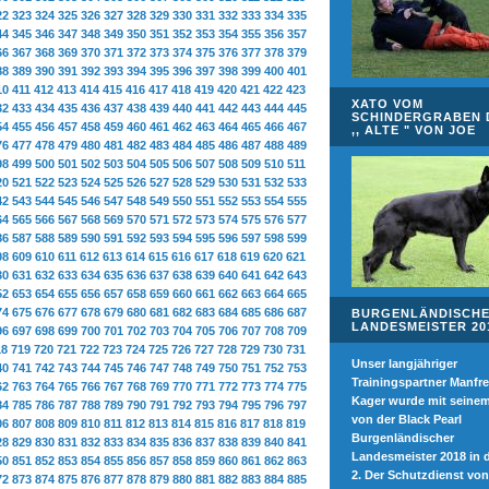
22
323
324
325
326
327
328
329
330
331
332
333
334
335
44
345
346
347
348
349
350
351
352
353
354
355
356
357
66
367
368
369
370
371
372
373
374
375
376
377
378
379
88
389
390
391
392
393
394
395
396
397
398
399
400
401
10
411
412
413
414
415
416
417
418
419
420
421
422
423
XATO VOM
32
433
434
435
436
437
438
439
440
441
442
443
444
445
SCHINDERGRABEN 
54
455
456
457
458
459
460
461
462
463
464
465
466
467
,, ALTE " VON JOE
76
477
478
479
480
481
482
483
484
485
486
487
488
489
98
499
500
501
502
503
504
505
506
507
508
509
510
511
20
521
522
523
524
525
526
527
528
529
530
531
532
533
42
543
544
545
546
547
548
549
550
551
552
553
554
555
64
565
566
567
568
569
570
571
572
573
574
575
576
577
86
587
588
589
590
591
592
593
594
595
596
597
598
599
08
609
610
611
612
613
614
615
616
617
618
619
620
621
30
631
632
633
634
635
636
637
638
639
640
641
642
643
52
653
654
655
656
657
658
659
660
661
662
663
664
665
74
675
676
677
678
679
680
681
682
683
684
685
686
687
BURGENLÄNDISCH
LANDESMEISTER 20
96
697
698
699
700
701
702
703
704
705
706
707
708
709
18
719
720
721
722
723
724
725
726
727
728
729
730
731
Unser langjähriger
40
741
742
743
744
745
746
747
748
749
750
751
752
753
Trainingspartner Manfr
62
763
764
765
766
767
768
769
770
771
772
773
774
775
Kager wurde mit seinem
84
785
786
787
788
789
790
791
792
793
794
795
796
797
von der Black Pearl
06
807
808
809
810
811
812
813
814
815
816
817
818
819
Burgenländischer
28
829
830
831
832
833
834
835
836
837
838
839
840
841
Landesmeister 2018 in 
50
851
852
853
854
855
856
857
858
859
860
861
862
863
2. Der Schutzdienst von
72
873
874
875
876
877
878
879
880
881
882
883
884
885