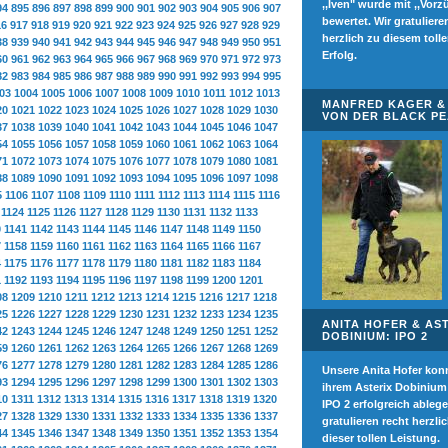
,,Iven" wurde mit ,,Vorz
94
895
896
897
898
899
900
901
902
903
904
905
906
907
bewertet. Wir gratuliere
16
917
918
919
920
921
922
923
924
925
926
927
928
929
herzlich zu diesem toll
38
939
940
941
942
943
944
945
946
947
948
949
950
951
Erfolg.
60
961
962
963
964
965
966
967
968
969
970
971
972
973
82
983
984
985
986
987
988
989
990
991
992
993
994
995
03
1004
1005
1006
1007
1008
1009
1010
1011
1012
1013
MANFRED KAGER & 
20
1021
1022
1023
1024
1025
1026
1027
1028
1029
1030
VON DER BLACK P
37
1038
1039
1040
1041
1042
1043
1044
1045
1046
1047
54
1055
1056
1057
1058
1059
1060
1061
1062
1063
1064
71
1072
1073
1074
1075
1076
1077
1078
1079
1080
1081
88
1089
1090
1091
1092
1093
1094
1095
1096
1097
1098
5
1106
1107
1108
1109
1110
1111
1112
1113
1114
1115
1116
1124
1125
1126
1127
1128
1129
1130
1131
1132
1133
0
1141
1142
1143
1144
1145
1146
1147
1148
1149
1150
7
1158
1159
1160
1161
1162
1163
1164
1165
1166
1167
4
1175
1176
1177
1178
1179
1180
1181
1182
1183
1184
1
1192
1193
1194
1195
1196
1197
1198
1199
1200
1201
08
1209
1210
1211
1212
1213
1214
1215
1216
1217
1218
25
1226
1227
1228
1229
1230
1231
1232
1233
1234
1235
ANITA HOFER & AS
42
1243
1244
1245
1246
1247
1248
1249
1250
1251
1252
DOBINIUM: IPO 2
59
1260
1261
1262
1263
1264
1265
1266
1267
1268
1269
76
1277
1278
1279
1280
1281
1282
1283
1284
1285
1286
Unsere Anita Hofer kon
93
1294
1295
1296
1297
1298
1299
1300
1301
1302
1303
ihrem Asterix Dobinium
10
1311
1312
1313
1314
1315
1316
1317
1318
1319
1320
IPO 2 erfolgreich ablege
27
1328
1329
1330
1331
1332
1333
1334
1335
1336
1337
gratulieren recht herzli
44
1345
1346
1347
1348
1349
1350
1351
1352
1353
1354
dieser tollen Leistung.