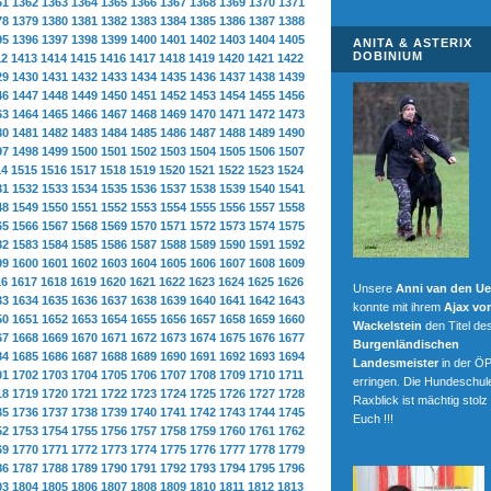
61
1362
1363
1364
1365
1366
1367
1368
1369
1370
1371
78
1379
1380
1381
1382
1383
1384
1385
1386
1387
1388
95
1396
1397
1398
1399
1400
1401
1402
1403
1404
1405
ANITA & ASTERIX
DOBINIUM
12
1413
1414
1415
1416
1417
1418
1419
1420
1421
1422
29
1430
1431
1432
1433
1434
1435
1436
1437
1438
1439
46
1447
1448
1449
1450
1451
1452
1453
1454
1455
1456
63
1464
1465
1466
1467
1468
1469
1470
1471
1472
1473
80
1481
1482
1483
1484
1485
1486
1487
1488
1489
1490
97
1498
1499
1500
1501
1502
1503
1504
1505
1506
1507
14
1515
1516
1517
1518
1519
1520
1521
1522
1523
1524
31
1532
1533
1534
1535
1536
1537
1538
1539
1540
1541
48
1549
1550
1551
1552
1553
1554
1555
1556
1557
1558
65
1566
1567
1568
1569
1570
1571
1572
1573
1574
1575
82
1583
1584
1585
1586
1587
1588
1589
1590
1591
1592
99
1600
1601
1602
1603
1604
1605
1606
1607
1608
1609
16
1617
1618
1619
1620
1621
1622
1623
1624
1625
1626
Unsere
Anni van den Ue
33
1634
1635
1636
1637
1638
1639
1640
1641
1642
1643
konnte mit ihrem
Ajax vo
50
1651
1652
1653
1654
1655
1656
1657
1658
1659
1660
Wackelstein
den Titel de
67
1668
1669
1670
1671
1672
1673
1674
1675
1676
1677
Burgenländischen
84
1685
1686
1687
1688
1689
1690
1691
1692
1693
1694
Landesmeister
in der Ö
01
1702
1703
1704
1705
1706
1707
1708
1709
1710
1711
erringen. Die Hundeschule
18
1719
1720
1721
1722
1723
1724
1725
1726
1727
1728
Raxblick ist mächtig stolz
35
1736
1737
1738
1739
1740
1741
1742
1743
1744
1745
Euch !!!
52
1753
1754
1755
1756
1757
1758
1759
1760
1761
1762
69
1770
1771
1772
1773
1774
1775
1776
1777
1778
1779
86
1787
1788
1789
1790
1791
1792
1793
1794
1795
1796
03
1804
1805
1806
1807
1808
1809
1810
1811
1812
1813