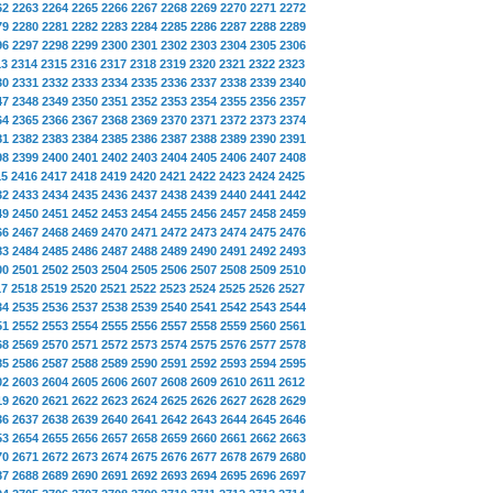
62
2263
2264
2265
2266
2267
2268
2269
2270
2271
2272
79
2280
2281
2282
2283
2284
2285
2286
2287
2288
2289
96
2297
2298
2299
2300
2301
2302
2303
2304
2305
2306
13
2314
2315
2316
2317
2318
2319
2320
2321
2322
2323
30
2331
2332
2333
2334
2335
2336
2337
2338
2339
2340
47
2348
2349
2350
2351
2352
2353
2354
2355
2356
2357
64
2365
2366
2367
2368
2369
2370
2371
2372
2373
2374
81
2382
2383
2384
2385
2386
2387
2388
2389
2390
2391
98
2399
2400
2401
2402
2403
2404
2405
2406
2407
2408
15
2416
2417
2418
2419
2420
2421
2422
2423
2424
2425
32
2433
2434
2435
2436
2437
2438
2439
2440
2441
2442
49
2450
2451
2452
2453
2454
2455
2456
2457
2458
2459
66
2467
2468
2469
2470
2471
2472
2473
2474
2475
2476
83
2484
2485
2486
2487
2488
2489
2490
2491
2492
2493
00
2501
2502
2503
2504
2505
2506
2507
2508
2509
2510
17
2518
2519
2520
2521
2522
2523
2524
2525
2526
2527
34
2535
2536
2537
2538
2539
2540
2541
2542
2543
2544
51
2552
2553
2554
2555
2556
2557
2558
2559
2560
2561
68
2569
2570
2571
2572
2573
2574
2575
2576
2577
2578
85
2586
2587
2588
2589
2590
2591
2592
2593
2594
2595
02
2603
2604
2605
2606
2607
2608
2609
2610
2611
2612
19
2620
2621
2622
2623
2624
2625
2626
2627
2628
2629
36
2637
2638
2639
2640
2641
2642
2643
2644
2645
2646
53
2654
2655
2656
2657
2658
2659
2660
2661
2662
2663
70
2671
2672
2673
2674
2675
2676
2677
2678
2679
2680
87
2688
2689
2690
2691
2692
2693
2694
2695
2696
2697