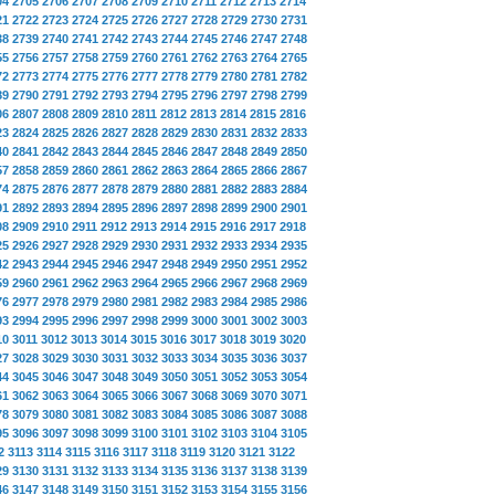
04
2705
2706
2707
2708
2709
2710
2711
2712
2713
2714
21
2722
2723
2724
2725
2726
2727
2728
2729
2730
2731
38
2739
2740
2741
2742
2743
2744
2745
2746
2747
2748
55
2756
2757
2758
2759
2760
2761
2762
2763
2764
2765
72
2773
2774
2775
2776
2777
2778
2779
2780
2781
2782
89
2790
2791
2792
2793
2794
2795
2796
2797
2798
2799
06
2807
2808
2809
2810
2811
2812
2813
2814
2815
2816
23
2824
2825
2826
2827
2828
2829
2830
2831
2832
2833
40
2841
2842
2843
2844
2845
2846
2847
2848
2849
2850
57
2858
2859
2860
2861
2862
2863
2864
2865
2866
2867
74
2875
2876
2877
2878
2879
2880
2881
2882
2883
2884
91
2892
2893
2894
2895
2896
2897
2898
2899
2900
2901
08
2909
2910
2911
2912
2913
2914
2915
2916
2917
2918
25
2926
2927
2928
2929
2930
2931
2932
2933
2934
2935
42
2943
2944
2945
2946
2947
2948
2949
2950
2951
2952
59
2960
2961
2962
2963
2964
2965
2966
2967
2968
2969
76
2977
2978
2979
2980
2981
2982
2983
2984
2985
2986
93
2994
2995
2996
2997
2998
2999
3000
3001
3002
3003
10
3011
3012
3013
3014
3015
3016
3017
3018
3019
3020
27
3028
3029
3030
3031
3032
3033
3034
3035
3036
3037
44
3045
3046
3047
3048
3049
3050
3051
3052
3053
3054
61
3062
3063
3064
3065
3066
3067
3068
3069
3070
3071
78
3079
3080
3081
3082
3083
3084
3085
3086
3087
3088
95
3096
3097
3098
3099
3100
3101
3102
3103
3104
3105
2
3113
3114
3115
3116
3117
3118
3119
3120
3121
3122
29
3130
3131
3132
3133
3134
3135
3136
3137
3138
3139
46
3147
3148
3149
3150
3151
3152
3153
3154
3155
3156