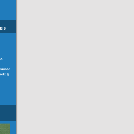
EIS
de-
hkunde
setz §