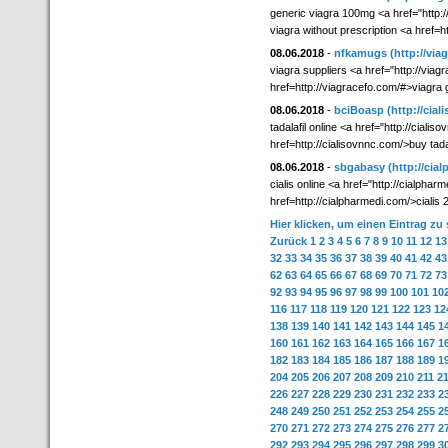
generic viagra 100mg <a href="http
viagra without prescription <a href=
08.06.2018
-
nfkamugs
(http://via
viagra suppliers <a href="http://viag
href=http://viagracefo.com/#>viagra 
08.06.2018
-
bciBoasp
(http://cia
tadalafil online <a href="http://ciali
href=http://cialisovnnc.com/>buy tadal
08.06.2018
-
sbgabasy
(http://cia
cialis online <a href="http://cialphar
href=http://cialpharmedi.com/>cialis
Hier klicken, um einen Eintrag zu
Zurück
1
2
3
4
5
6
7
8
9
10
11
12
13
32
33
34
35
36
37
38
39
40
41
42
43
62
63
64
65
66
67
68
69
70
71
72
73
92
93
94
95
96
97
98
99
100
101
10
116
117
118
119
120
121
122
123
12
138
139
140
141
142
143
144
145
1
160
161
162
163
164
165
166
167
1
182
183
184
185
186
187
188
189
1
204
205
206
207
208
209
210
211
2
226
227
228
229
230
231
232
233
2
248
249
250
251
252
253
254
255
2
270
271
272
273
274
275
276
277
2
292
293
294
295
296
297
298
299
3