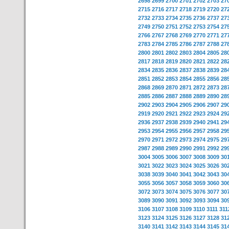
2698
2699
2700
2701
2702
2703
27
2715
2716
2717
2718
2719
2720
27
2732
2733
2734
2735
2736
2737
27
2749
2750
2751
2752
2753
2754
27
2766
2767
2768
2769
2770
2771
27
2783
2784
2785
2786
2787
2788
27
2800
2801
2802
2803
2804
2805
28
2817
2818
2819
2820
2821
2822
28
2834
2835
2836
2837
2838
2839
28
2851
2852
2853
2854
2855
2856
28
2868
2869
2870
2871
2872
2873
28
2885
2886
2887
2888
2889
2890
28
2902
2903
2904
2905
2906
2907
29
2919
2920
2921
2922
2923
2924
29
2936
2937
2938
2939
2940
2941
29
2953
2954
2955
2956
2957
2958
29
2970
2971
2972
2973
2974
2975
29
2987
2988
2989
2990
2991
2992
29
3004
3005
3006
3007
3008
3009
30
3021
3022
3023
3024
3025
3026
30
3038
3039
3040
3041
3042
3043
30
3055
3056
3057
3058
3059
3060
30
3072
3073
3074
3075
3076
3077
30
3089
3090
3091
3092
3093
3094
30
3106
3107
3108
3109
3110
3111
311
3123
3124
3125
3126
3127
3128
31
3140
3141
3142
3143
3144
3145
31