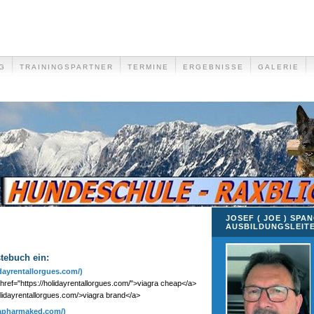
G
TRAININGSPARTNER
TERMINE
ERGEBNISSE
GALERIE
JOSEF ( JOE ) SPA
AUSBILDUNGSLEIT
stebuch ein:
idayrentallorgues.com/)
href="https://holidayrentallorgues.com/">viagra cheap</a>
holidayrentallorgues.com/>viagra brand</a>
gapharmaked.com/)