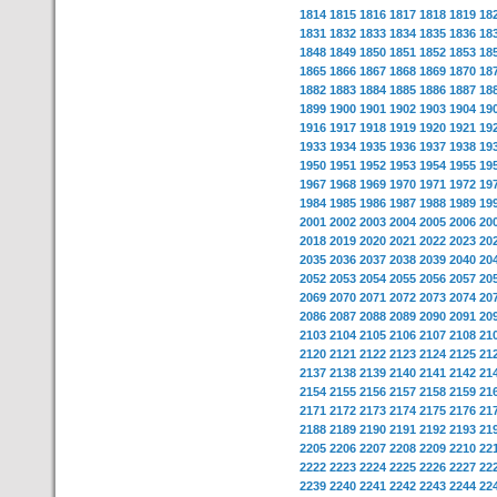
1814
1815
1816
1817
1818
1819
18
1831
1832
1833
1834
1835
1836
18
1848
1849
1850
1851
1852
1853
18
1865
1866
1867
1868
1869
1870
18
1882
1883
1884
1885
1886
1887
18
1899
1900
1901
1902
1903
1904
19
1916
1917
1918
1919
1920
1921
19
1933
1934
1935
1936
1937
1938
19
1950
1951
1952
1953
1954
1955
19
1967
1968
1969
1970
1971
1972
19
1984
1985
1986
1987
1988
1989
19
2001
2002
2003
2004
2005
2006
20
2018
2019
2020
2021
2022
2023
20
2035
2036
2037
2038
2039
2040
20
2052
2053
2054
2055
2056
2057
20
2069
2070
2071
2072
2073
2074
20
2086
2087
2088
2089
2090
2091
20
2103
2104
2105
2106
2107
2108
21
2120
2121
2122
2123
2124
2125
21
2137
2138
2139
2140
2141
2142
21
2154
2155
2156
2157
2158
2159
21
2171
2172
2173
2174
2175
2176
21
2188
2189
2190
2191
2192
2193
21
2205
2206
2207
2208
2209
2210
22
2222
2223
2224
2225
2226
2227
22
2239
2240
2241
2242
2243
2244
22