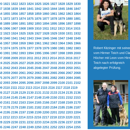
20
1821
1822
1823
1824
1825
1826
1827
1828
1829
1830
37
1838
1839
1840
1841
1842
1843
1844
1845
1846
1847
54
1855
1856
1857
1858
1859
1860
1861
1862
1863
1864
71
1872
1873
1874
1875
1876
1877
1878
1879
1880
1881
88
1889
1890
1891
1892
1893
1894
1895
1896
1897
1898
05
1906
1907
1908
1909
1910
1911
1912
1913
1914
1915
22
1923
1924
1925
1926
1927
1928
1929
1930
1931
1932
39
1940
1941
1942
1943
1944
1945
1946
1947
1948
1949
56
1957
1958
1959
1960
1961
1962
1963
1964
1965
1966
Robert Kitzinger mit sein
73
1974
1975
1976
1977
1978
1979
1980
1981
1982
1983
vom Hirmer Teich und Cla
90
1991
1992
1993
1994
1995
1996
1997
1998
1999
2000
Höcher mit Leon vom Hir
07
2008
2009
2010
2011
2012
2013
2014
2015
2016
2017
Teich nach erfolgreich
24
2025
2026
2027
2028
2029
2030
2031
2032
2033
2034
abgelegter Prüfung.
41
2042
2043
2044
2045
2046
2047
2048
2049
2050
2051
58
2059
2060
2061
2062
2063
2064
2065
2066
2067
2068
75
2076
2077
2078
2079
2080
2081
2082
2083
2084
2085
92
2093
2094
2095
2096
2097
2098
2099
2100
2101
2102
09
2110
2111
2112
2113
2114
2115
2116
2117
2118
2119
26
2127
2128
2129
2130
2131
2132
2133
2134
2135
2136
43
2144
2145
2146
2147
2148
2149
2150
2151
2152
2153
60
2161
2162
2163
2164
2165
2166
2167
2168
2169
2170
77
2178
2179
2180
2181
2182
2183
2184
2185
2186
2187
94
2195
2196
2197
2198
2199
2200
2201
2202
2203
2204
11
2212
2213
2214
2215
2216
2217
2218
2219
2220
2221
28
2229
2230
2231
2232
2233
2234
2235
2236
2237
2238
45
2246
2247
2248
2249
2250
2251
2252
2253
2254
2255