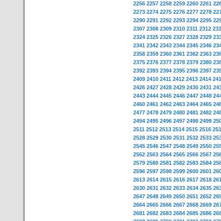
2256
2257
2258
2259
2260
2261
22
2273
2274
2275
2276
2277
2278
22
2290
2291
2292
2293
2294
2295
22
2307
2308
2309
2310
2311
2312
23
2324
2325
2326
2327
2328
2329
23
2341
2342
2343
2344
2345
2346
23
2358
2359
2360
2361
2362
2363
23
2375
2376
2377
2378
2379
2380
23
2392
2393
2394
2395
2396
2397
23
2409
2410
2411
2412
2413
2414
24
2426
2427
2428
2429
2430
2431
24
2443
2444
2445
2446
2447
2448
24
2460
2461
2462
2463
2464
2465
24
2477
2478
2479
2480
2481
2482
24
2494
2495
2496
2497
2498
2499
25
2511
2512
2513
2514
2515
2516
25
2528
2529
2530
2531
2532
2533
25
2545
2546
2547
2548
2549
2550
25
2562
2563
2564
2565
2566
2567
25
2579
2580
2581
2582
2583
2584
25
2596
2597
2598
2599
2600
2601
26
2613
2614
2615
2616
2617
2618
26
2630
2631
2632
2633
2634
2635
26
2647
2648
2649
2650
2651
2652
26
2664
2665
2666
2667
2668
2669
26
2681
2682
2683
2684
2685
2686
26