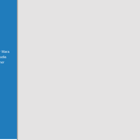
er Mara
udia
mer