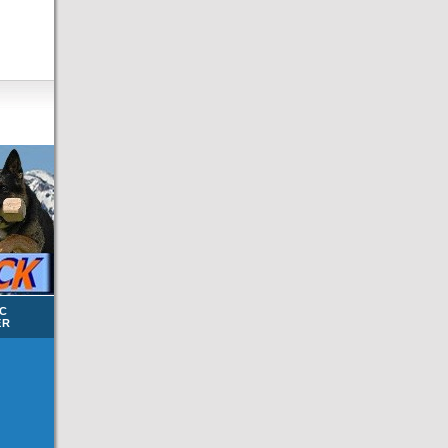
NC
ER