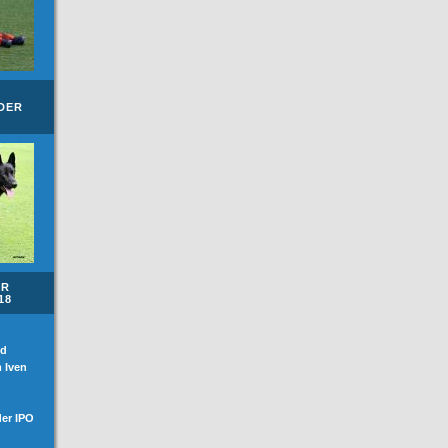
DER
ER
18
ed
 Iven
der IPO