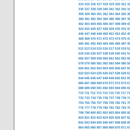
314
315
316
317
318
319
320
321
3
336
337
338
339
340
341
342
343
3
358
359
360
361
362
363
364
365
3
380
381
382
383
384
385
386
387
3
402
403
404
405
406
407
408
409
4
424
425
426
427
428
429
430
431
4
446
447
448
449
450
451
452
453
4
468
469
470
471
472
473
474
475
4
490
491
492
493
494
495
496
497
4
512
513
514
515
516
517
518
519
5
534
535
536
537
538
539
540
541
5
556
557
558
559
560
561
562
563
5
578
579
580
581
582
583
584
585
5
600
601
602
603
604
605
606
607
6
622
623
624
625
626
627
628
629
6
644
645
646
647
648
649
650
651
6
666
667
668
669
670
671
672
673
6
688
689
690
691
692
693
694
695
6
710
711
712
713
714
715
716
717
7
732
733
734
735
736
737
738
739
7
754
755
756
757
758
759
760
761
7
776
777
778
779
780
781
782
783
7
798
799
800
801
802
803
804
805
8
820
821
822
823
824
825
826
827
8
842
843
844
845
846
847
848
849
8
864
865
866
867
868
869
870
871
8