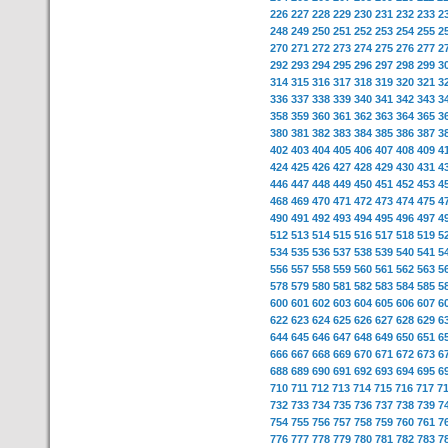
226
227
228
229
230
231
232
233
2
248
249
250
251
252
253
254
255
2
270
271
272
273
274
275
276
277
2
292
293
294
295
296
297
298
299
3
314
315
316
317
318
319
320
321
3
336
337
338
339
340
341
342
343
3
358
359
360
361
362
363
364
365
3
380
381
382
383
384
385
386
387
3
402
403
404
405
406
407
408
409
4
424
425
426
427
428
429
430
431
4
446
447
448
449
450
451
452
453
4
468
469
470
471
472
473
474
475
4
490
491
492
493
494
495
496
497
4
512
513
514
515
516
517
518
519
5
534
535
536
537
538
539
540
541
5
556
557
558
559
560
561
562
563
5
578
579
580
581
582
583
584
585
5
600
601
602
603
604
605
606
607
6
622
623
624
625
626
627
628
629
6
644
645
646
647
648
649
650
651
6
666
667
668
669
670
671
672
673
6
688
689
690
691
692
693
694
695
6
710
711
712
713
714
715
716
717
7
732
733
734
735
736
737
738
739
7
754
755
756
757
758
759
760
761
7
776
777
778
779
780
781
782
783
7