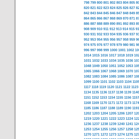
798
799
800
801
802
803
804
805
8
820
821
822
823
824
825
826
827
8
842
843
844
845
846
847
848
849
8
864
865
866
867
868
869
870
871
8
886
887
888
889
890
891
892
893
8
908
909
910
911
912
913
914
915
9
930
931
932
933
934
935
936
937
9
952
953
954
955
956
957
958
959
9
974
975
976
977
978
979
980
981
9
996
997
998
999
1000
1001
1002
10
1014
1015
1016
1017
1018
1019
10
1031
1032
1033
1034
1035
1036
10
1048
1049
1050
1051
1052
1053
10
1065
1066
1067
1068
1069
1070
10
1082
1083
1084
1085
1086
1087
10
1099
1100
1101
1102
1103
1104
110
1117
1118
1119
1120
1121
1122
1123
1134
1135
1136
1137
1138
1139
114
1151
1152
1153
1154
1155
1156
115
1168
1169
1170
1171
1172
1173
117
1185
1186
1187
1188
1189
1190
119
1202
1203
1204
1205
1206
1207
12
1219
1220
1221
1222
1223
1224
12
1236
1237
1238
1239
1240
1241
12
1253
1254
1255
1256
1257
1258
12
1270
1271
1272
1273
1274
1275
12