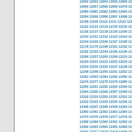
12052
12053
12054
12055
12056
12
12066
12067
12068
12069
12070
12
12080
12081
12082
12083
12084
12
12094
12095
12096
12097
12098
12
12108
12109
12110
12111
12112
12
12122
12123
12124
12125
12126
12
12136
12137
12138
12139
12140
12
12150
12151
12152
12153
12154
12
12164
12165
12166
12167
12168
12
12178
12179
12180
12181
12182
12
12192
12193
12194
12195
12196
12
12206
12207
12208
12209
12210
12
12220
12221
12222
12223
12224
12
12234
12235
12236
12237
12238
12
12248
12249
12250
12251
12252
12
12262
12263
12264
12265
12266
12
12276
12277
12278
12279
12280
12
12290
12291
12292
12293
12294
12
12304
12305
12306
12307
12308
12
12318
12319
12320
12321
12322
12
12332
12333
12334
12335
12336
12
12346
12347
12348
12349
12350
12
12360
12361
12362
12363
12364
12
12374
12375
12376
12377
12378
12
12388
12389
12390
12391
12392
12
12402
12403
12404
12405
12406
12
12416
12417
12418
12419
12420
12