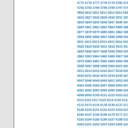
5775
5776
5777
5778
5779
5780
57
5792
5793
5794
5795
5796
5797
57
5809
5810
5811
5812
5813
5814
58
5826
5827
5828
5829
5830
5831
58
5843
5844
5845
5846
5847
5848
58
5860
5861
5862
5863
5864
5865
58
5877
5878
5879
5880
5881
5882
58
5894
5895
5896
5897
5898
5899
59
5911
5912
5913
5914
5915
5916
59
5928
5929
5930
5931
5932
5933
59
5945
5946
5947
5948
5949
5950
59
5962
5963
5964
5965
5966
5967
59
5979
5980
5981
5982
5983
5984
59
5996
5997
5998
5999
6000
6001
60
6013
6014
6015
6016
6017
6018
60
6030
6031
6032
6033
6034
6035
60
6047
6048
6049
6050
6051
6052
60
6064
6065
6066
6067
6068
6069
60
6081
6082
6083
6084
6085
6086
60
6098
6099
6100
6101
6102
6103
61
6115
6116
6117
6118
6119
6120
612
6132
6133
6134
6135
6136
6137
61
6149
6150
6151
6152
6153
6154
61
6166
6167
6168
6169
6170
6171
61
6183
6184
6185
6186
6187
6188
61
6200
6201
6202
6203
6204
6205
62