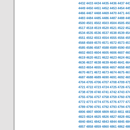
4432
4433
4434
4435
4436
4437
44
4449
4450
4451
4452
4453
4454
44
4466
4467
4468
4469
4470
4471
44
4483
4484
4485
4486
4487
4488
44
4500
4501
4502
4503
4504
4505
45
4517
4518
4519
4520
4521
4522
45
4534
4535
4536
4537
4538
4539
45
4551
4552
4553
4554
4555
4556
45
4568
4569
4570
4571
4572
4573
45
4585
4586
4587
4588
4589
4590
45
4602
4603
4604
4605
4606
4607
46
4619
4620
4621
4622
4623
4624
46
4636
4637
4638
4639
4640
4641
46
4653
4654
4655
4656
4657
4658
46
4670
4671
4672
4673
4674
4675
46
4687
4688
4689
4690
4691
4692
46
4704
4705
4706
4707
4708
4709
47
4721
4722
4723
4724
4725
4726
47
4738
4739
4740
4741
4742
4743
47
4755
4756
4757
4758
4759
4760
47
4772
4773
4774
4775
4776
4777
47
4789
4790
4791
4792
4793
4794
47
4806
4807
4808
4809
4810
4811
48
4823
4824
4825
4826
4827
4828
48
4840
4841
4842
4843
4844
4845
48
4857
4858
4859
4860
4861
4862
48