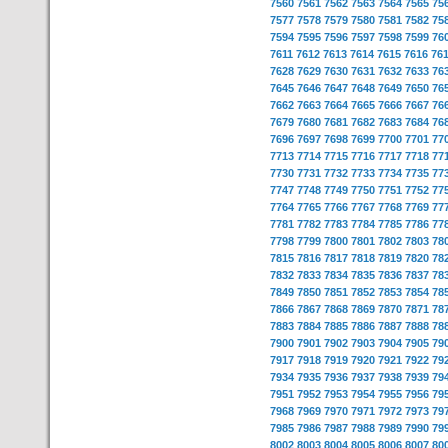
7560
7561
7562
7563
7564
7565
75
7577
7578
7579
7580
7581
7582
75
7594
7595
7596
7597
7598
7599
76
7611
7612
7613
7614
7615
7616
76
7628
7629
7630
7631
7632
7633
76
7645
7646
7647
7648
7649
7650
76
7662
7663
7664
7665
7666
7667
76
7679
7680
7681
7682
7683
7684
76
7696
7697
7698
7699
7700
7701
77
7713
7714
7715
7716
7717
7718
77
7730
7731
7732
7733
7734
7735
77
7747
7748
7749
7750
7751
7752
77
7764
7765
7766
7767
7768
7769
77
7781
7782
7783
7784
7785
7786
77
7798
7799
7800
7801
7802
7803
78
7815
7816
7817
7818
7819
7820
78
7832
7833
7834
7835
7836
7837
78
7849
7850
7851
7852
7853
7854
78
7866
7867
7868
7869
7870
7871
78
7883
7884
7885
7886
7887
7888
78
7900
7901
7902
7903
7904
7905
79
7917
7918
7919
7920
7921
7922
79
7934
7935
7936
7937
7938
7939
79
7951
7952
7953
7954
7955
7956
79
7968
7969
7970
7971
7972
7973
79
7985
7986
7987
7988
7989
7990
79
8002
8003
8004
8005
8006
8007
80