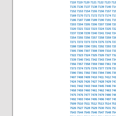
7118
7119
7120
7121
7122
7123
712
7135
7136
7137
7138
7139
7140
71
7152
7153
7154
7155
7156
7157
71
7169
7170
7171
7172
7173
7174
71
7186
7187
7188
7189
7190
7191
71
7203
7204
7205
7206
7207
7208
72
7220
7221
7222
7223
7224
7225
72
7237
7238
7239
7240
7241
7242
72
7254
7255
7256
7257
7258
7259
72
7271
7272
7273
7274
7275
7276
72
7288
7289
7290
7291
7292
7293
72
7305
7306
7307
7308
7309
7310
73
7322
7323
7324
7325
7326
7327
73
7339
7340
7341
7342
7343
7344
73
7356
7357
7358
7359
7360
7361
73
7373
7374
7375
7376
7377
7378
73
7390
7391
7392
7393
7394
7395
73
7407
7408
7409
7410
7411
7412
74
7424
7425
7426
7427
7428
7429
74
7441
7442
7443
7444
7445
7446
74
7458
7459
7460
7461
7462
7463
74
7475
7476
7477
7478
7479
7480
74
7492
7493
7494
7495
7496
7497
74
7509
7510
7511
7512
7513
7514
75
7526
7527
7528
7529
7530
7531
75
7543
7544
7545
7546
7547
7548
75