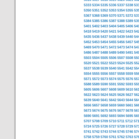
5333
5334
5335
5336
5337
5338
53
5350
5351
5352
5353
5354
5355
53
5367
5368
5369
5370
5371
5372
53
5384
5385
5386
5387
5388
5389
53
5401
5402
5403
5404
5405
5406
54
5418
5419
5420
5421
5422
5423
54
5435
5436
5437
5438
5439
5440
54
5452
5453
5454
5455
5456
5457
54
5469
5470
5471
5472
5473
5474
54
5486
5487
5488
5489
5490
5491
54
5503
5504
5505
5506
5507
5508
55
5520
5521
5522
5523
5524
5525
55
5537
5538
5539
5540
5541
5542
55
5554
5555
5556
5557
5558
5559
55
5571
5572
5573
5574
5575
5576
55
5588
5589
5590
5591
5592
5593
55
5605
5606
5607
5608
5609
5610
56
5622
5623
5624
5625
5626
5627
56
5639
5640
5641
5642
5643
5644
56
5656
5657
5658
5659
5660
5661
56
5673
5674
5675
5676
5677
5678
56
5690
5691
5692
5693
5694
5695
56
5707
5708
5709
5710
5711
5712
57
5724
5725
5726
5727
5728
5729
57
5741
5742
5743
5744
5745
5746
57
5758
5759
5760
5761
5762
5763
57