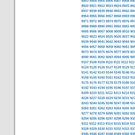
8903
8904
8905
8906
8907
8908
89
8920
8921
8922
8923
8924
8925
89
8937
8938
8939
8940
8941
8942
89
8954
8955
8956
8957
8958
8959
89
8971
8972
8973
8974
8975
8976
89
8988
8989
8990
8991
8992
8993
89
9005
9006
9007
9008
9009
9010
90
9022
9023
9024
9025
9026
9027
90
9039
9040
9041
9042
9043
9044
90
9056
9057
9058
9059
9060
9061
90
9073
9074
9075
9076
9077
9078
90
9090
9091
9092
9093
9094
9095
90
9107
9108
9109
9110
9111
9112
911
9124
9125
9126
9127
9128
9129
91
9141
9142
9143
9144
9145
9146
91
9158
9159
9160
9161
9162
9163
91
9175
9176
9177
9178
9179
9180
91
9192
9193
9194
9195
9196
9197
91
9209
9210
9211
9212
9213
9214
92
9226
9227
9228
9229
9230
9231
92
9243
9244
9245
9246
9247
9248
92
9260
9261
9262
9263
9264
9265
92
9277
9278
9279
9280
9281
9282
92
9294
9295
9296
9297
9298
9299
93
9311
9312
9313
9314
9315
9316
93
9328
9329
9330
9331
9332
9333
93
9345
9346
9347
9348
9349
9350
93