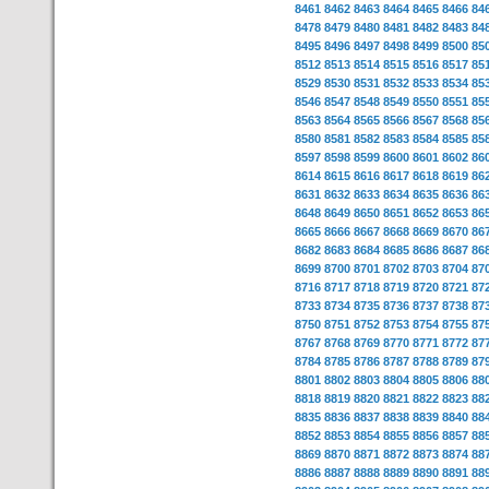
8461
8462
8463
8464
8465
8466
84
8478
8479
8480
8481
8482
8483
84
8495
8496
8497
8498
8499
8500
85
8512
8513
8514
8515
8516
8517
85
8529
8530
8531
8532
8533
8534
85
8546
8547
8548
8549
8550
8551
85
8563
8564
8565
8566
8567
8568
85
8580
8581
8582
8583
8584
8585
85
8597
8598
8599
8600
8601
8602
86
8614
8615
8616
8617
8618
8619
86
8631
8632
8633
8634
8635
8636
86
8648
8649
8650
8651
8652
8653
86
8665
8666
8667
8668
8669
8670
86
8682
8683
8684
8685
8686
8687
86
8699
8700
8701
8702
8703
8704
87
8716
8717
8718
8719
8720
8721
87
8733
8734
8735
8736
8737
8738
87
8750
8751
8752
8753
8754
8755
87
8767
8768
8769
8770
8771
8772
87
8784
8785
8786
8787
8788
8789
87
8801
8802
8803
8804
8805
8806
88
8818
8819
8820
8821
8822
8823
88
8835
8836
8837
8838
8839
8840
88
8852
8853
8854
8855
8856
8857
88
8869
8870
8871
8872
8873
8874
88
8886
8887
8888
8889
8890
8891
88