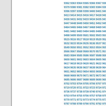
9362
9363
9364
9365
9366
9367
93
9379
9380
9381
9382
9383
9384
93
9396
9397
9398
9399
9400
9401
94
9413
9414
9415
9416
9417
9418
94
9430
9431
9432
9433
9434
9435
94
9447
9448
9449
9450
9451
9452
94
9464
9465
9466
9467
9468
9469
94
9481
9482
9483
9484
9485
9486
94
9498
9499
9500
9501
9502
9503
95
9515
9516
9517
9518
9519
9520
95
9532
9533
9534
9535
9536
9537
95
9549
9550
9551
9552
9553
9554
95
9566
9567
9568
9569
9570
9571
95
9583
9584
9585
9586
9587
9588
95
9600
9601
9602
9603
9604
9605
96
9617
9618
9619
9620
9621
9622
96
9634
9635
9636
9637
9638
9639
96
9651
9652
9653
9654
9655
9656
96
9668
9669
9670
9671
9672
9673
96
9685
9686
9687
9688
9689
9690
96
9702
9703
9704
9705
9706
9707
97
9719
9720
9721
9722
9723
9724
97
9736
9737
9738
9739
9740
9741
97
9753
9754
9755
9756
9757
9758
97
9770
9771
9772
9773
9774
9775
97
9787
9788
9789
9790
9791
9792
97