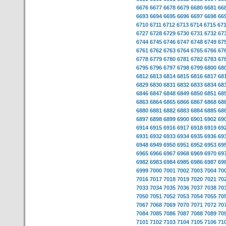
6676
6677
6678
6679
6680
6681
66
6693
6694
6695
6696
6697
6698
66
6710
6711
6712
6713
6714
6715
67
6727
6728
6729
6730
6731
6732
67
6744
6745
6746
6747
6748
6749
67
6761
6762
6763
6764
6765
6766
67
6778
6779
6780
6781
6782
6783
67
6795
6796
6797
6798
6799
6800
68
6812
6813
6814
6815
6816
6817
68
6829
6830
6831
6832
6833
6834
68
6846
6847
6848
6849
6850
6851
68
6863
6864
6865
6866
6867
6868
68
6880
6881
6882
6883
6884
6885
68
6897
6898
6899
6900
6901
6902
69
6914
6915
6916
6917
6918
6919
69
6931
6932
6933
6934
6935
6936
69
6948
6949
6950
6951
6952
6953
69
6965
6966
6967
6968
6969
6970
69
6982
6983
6984
6985
6986
6987
69
6999
7000
7001
7002
7003
7004
70
7016
7017
7018
7019
7020
7021
70
7033
7034
7035
7036
7037
7038
70
7050
7051
7052
7053
7054
7055
70
7067
7068
7069
7070
7071
7072
70
7084
7085
7086
7087
7088
7089
70
7101
7102
7103
7104
7105
7106
71