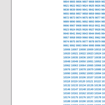
9804
9805
9806
9807
9808
9809
98
9821
9822
9823
9824
9825
9826
98
9838
9839
9840
9841
9842
9843
98
9855
9856
9857
9858
9859
9860
98
9872
9873
9874
9875
9876
9877
98
9889
9890
9891
9892
9893
9894
98
9906
9907
9908
9909
9910
9911
99
9923
9924
9925
9926
9927
9928
99
9940
9941
9942
9943
9944
9945
99
9957
9958
9959
9960
9961
9962
99
9974
9975
9976
9977
9978
9979
99
9991
9992
9993
9994
9995
9996
99
10006
10007
10008
10009
10010
10
10020
10021
10022
10023
10024
10
10034
10035
10036
10037
10038
10
10048
10049
10050
10051
10052
10
10062
10063
10064
10065
10066
10
10076
10077
10078
10079
10080
10
10090
10091
10092
10093
10094
10
10104
10105
10106
10107
10108
10
10118
10119
10120
10121
10122
10
10132
10133
10134
10135
10136
10
10146
10147
10148
10149
10150
10
10160
10161
10162
10163
10164
10
10174
10175
10176
10177
10178
10
10188
10189
10190
10191
10192
10