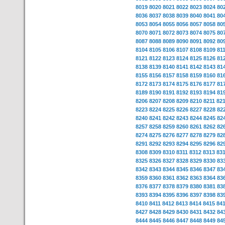
8019
8020
8021
8022
8023
8024
80
8036
8037
8038
8039
8040
8041
80
8053
8054
8055
8056
8057
8058
80
8070
8071
8072
8073
8074
8075
80
8087
8088
8089
8090
8091
8092
80
8104
8105
8106
8107
8108
8109
81
8121
8122
8123
8124
8125
8126
81
8138
8139
8140
8141
8142
8143
81
8155
8156
8157
8158
8159
8160
81
8172
8173
8174
8175
8176
8177
81
8189
8190
8191
8192
8193
8194
81
8206
8207
8208
8209
8210
8211
82
8223
8224
8225
8226
8227
8228
82
8240
8241
8242
8243
8244
8245
82
8257
8258
8259
8260
8261
8262
82
8274
8275
8276
8277
8278
8279
82
8291
8292
8293
8294
8295
8296
82
8308
8309
8310
8311
8312
8313
83
8325
8326
8327
8328
8329
8330
83
8342
8343
8344
8345
8346
8347
83
8359
8360
8361
8362
8363
8364
83
8376
8377
8378
8379
8380
8381
83
8393
8394
8395
8396
8397
8398
83
8410
8411
8412
8413
8414
8415
84
8427
8428
8429
8430
8431
8432
84
8444
8445
8446
8447
8448
8449
84