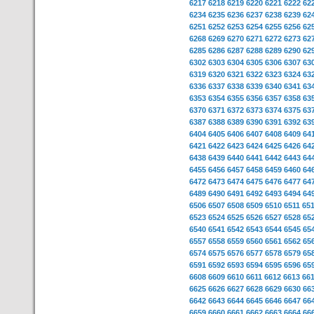
6217
6218
6219
6220
6221
6222
62
6234
6235
6236
6237
6238
6239
62
6251
6252
6253
6254
6255
6256
62
6268
6269
6270
6271
6272
6273
62
6285
6286
6287
6288
6289
6290
62
6302
6303
6304
6305
6306
6307
63
6319
6320
6321
6322
6323
6324
63
6336
6337
6338
6339
6340
6341
63
6353
6354
6355
6356
6357
6358
63
6370
6371
6372
6373
6374
6375
63
6387
6388
6389
6390
6391
6392
63
6404
6405
6406
6407
6408
6409
64
6421
6422
6423
6424
6425
6426
64
6438
6439
6440
6441
6442
6443
64
6455
6456
6457
6458
6459
6460
64
6472
6473
6474
6475
6476
6477
64
6489
6490
6491
6492
6493
6494
64
6506
6507
6508
6509
6510
6511
65
6523
6524
6525
6526
6527
6528
65
6540
6541
6542
6543
6544
6545
65
6557
6558
6559
6560
6561
6562
65
6574
6575
6576
6577
6578
6579
65
6591
6592
6593
6594
6595
6596
65
6608
6609
6610
6611
6612
6613
66
6625
6626
6627
6628
6629
6630
66
6642
6643
6644
6645
6646
6647
66
6659
6660
6661
6662
6663
6664
66