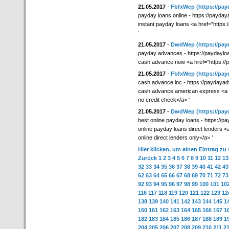
21.05.2017
-
FbfxWep
(https://pa
payday loans online - https://payda
instant payday loans <a href="http
’
21.05.2017
-
DwdWep
(https://pay
payday advances - https://paydaylo
cash advance now <a href="https://
21.05.2017
-
FbfxWep
(https://pa
cash advance inc - https://paydaya
cash advance american express <a 
no credit check</a> ’
21.05.2017
-
DwdWep
(https://pay
best online payday loans - https://p
online payday loans direct lenders <
online direct lenders only</a> ’
Hier klicken, um einen Eintrag zu
Zurück
1
2
3
4
5
6
7
8
9
10
11
12
13
32
33
34
35
36
37
38
39
40
41
42
43
62
63
64
65
66
67
68
69
70
71
72
73
92
93
94
95
96
97
98
99
100
101
10
116
117
118
119
120
121
122
123
12
138
139
140
141
142
143
144
145
1
160
161
162
163
164
165
166
167
1
182
183
184
185
186
187
188
189
1
204
205
206
207
208
209
210
211
2