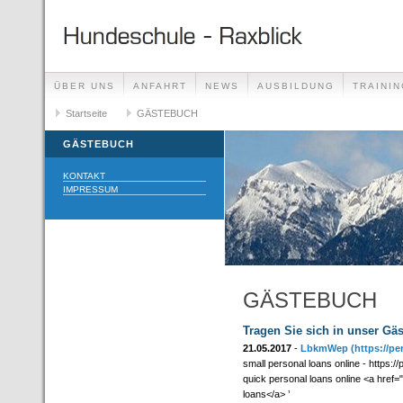
ÜBER UNS
ANFAHRT
NEWS
AUSBILDUNG
TRAININ
GÄSTEBUCH
Startseite
GÄSTEBUCH
LINKS
GÄSTEBUCH
KONTAKT
IMPRESSUM
GÄSTEBUCH
Tragen Sie sich in unser Gä
21.05.2017
-
LbkmWep
(https://pe
small personal loans online - https:/
quick personal loans online <a href
loans</a> ’