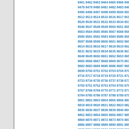
8461
8462
8463
8464
8465
8466
84
8478
8479
8480
8481
8482
8483
84
8495
8496
8497
8498
8499
8500
85
8512
8513
8514
8515
8516
8517
85
8529
8530
8531
8532
8533
8534
85
8546
8547
8548
8549
8550
8551
85
8563
8564
8565
8566
8567
8568
85
8580
8581
8582
8583
8584
8585
85
8597
8598
8599
8600
8601
8602
86
8614
8615
8616
8617
8618
8619
86
8631
8632
8633
8634
8635
8636
86
8648
8649
8650
8651
8652
8653
86
8665
8666
8667
8668
8669
8670
86
8682
8683
8684
8685
8686
8687
86
8699
8700
8701
8702
8703
8704
87
8716
8717
8718
8719
8720
8721
87
8733
8734
8735
8736
8737
8738
87
8750
8751
8752
8753
8754
8755
87
8767
8768
8769
8770
8771
8772
87
8784
8785
8786
8787
8788
8789
87
8801
8802
8803
8804
8805
8806
88
8818
8819
8820
8821
8822
8823
88
8835
8836
8837
8838
8839
8840
88
8852
8853
8854
8855
8856
8857
88
8869
8870
8871
8872
8873
8874
88
8886
8887
8888
8889
8890
8891
88