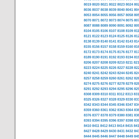
8019
8020
8021
8022
8023
8024
80
8036
8037
8038
8039
8040
8041
80
8053
8054
8055
8056
8057
8058
80
8070
8071
8072
8073
8074
8075
80
8087
8088
8089
8090
8091
8092
80
8104
8105
8106
8107
8108
8109
81
8121
8122
8123
8124
8125
8126
81
8138
8139
8140
8141
8142
8143
81
8155
8156
8157
8158
8159
8160
81
8172
8173
8174
8175
8176
8177
81
8189
8190
8191
8192
8193
8194
81
8206
8207
8208
8209
8210
8211
82
8223
8224
8225
8226
8227
8228
82
8240
8241
8242
8243
8244
8245
82
8257
8258
8259
8260
8261
8262
82
8274
8275
8276
8277
8278
8279
82
8291
8292
8293
8294
8295
8296
82
8308
8309
8310
8311
8312
8313
83
8325
8326
8327
8328
8329
8330
83
8342
8343
8344
8345
8346
8347
83
8359
8360
8361
8362
8363
8364
83
8376
8377
8378
8379
8380
8381
83
8393
8394
8395
8396
8397
8398
83
8410
8411
8412
8413
8414
8415
84
8427
8428
8429
8430
8431
8432
84
8444
8445
8446
8447
8448
8449
84