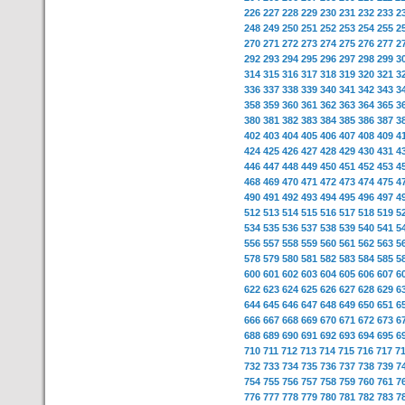
226
227
228
229
230
231
232
233
2
248
249
250
251
252
253
254
255
2
270
271
272
273
274
275
276
277
2
292
293
294
295
296
297
298
299
3
314
315
316
317
318
319
320
321
3
336
337
338
339
340
341
342
343
3
358
359
360
361
362
363
364
365
3
380
381
382
383
384
385
386
387
3
402
403
404
405
406
407
408
409
4
424
425
426
427
428
429
430
431
4
446
447
448
449
450
451
452
453
4
468
469
470
471
472
473
474
475
4
490
491
492
493
494
495
496
497
4
512
513
514
515
516
517
518
519
5
534
535
536
537
538
539
540
541
5
556
557
558
559
560
561
562
563
5
578
579
580
581
582
583
584
585
5
600
601
602
603
604
605
606
607
6
622
623
624
625
626
627
628
629
6
644
645
646
647
648
649
650
651
6
666
667
668
669
670
671
672
673
6
688
689
690
691
692
693
694
695
6
710
711
712
713
714
715
716
717
7
732
733
734
735
736
737
738
739
7
754
755
756
757
758
759
760
761
7
776
777
778
779
780
781
782
783
7