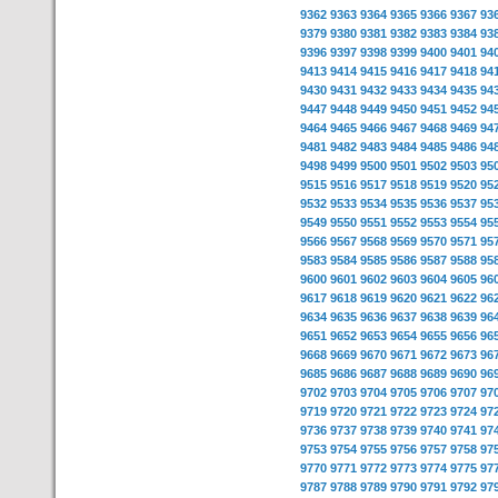
9362
9363
9364
9365
9366
9367
93
9379
9380
9381
9382
9383
9384
93
9396
9397
9398
9399
9400
9401
94
9413
9414
9415
9416
9417
9418
94
9430
9431
9432
9433
9434
9435
94
9447
9448
9449
9450
9451
9452
94
9464
9465
9466
9467
9468
9469
94
9481
9482
9483
9484
9485
9486
94
9498
9499
9500
9501
9502
9503
95
9515
9516
9517
9518
9519
9520
95
9532
9533
9534
9535
9536
9537
95
9549
9550
9551
9552
9553
9554
95
9566
9567
9568
9569
9570
9571
95
9583
9584
9585
9586
9587
9588
95
9600
9601
9602
9603
9604
9605
96
9617
9618
9619
9620
9621
9622
96
9634
9635
9636
9637
9638
9639
96
9651
9652
9653
9654
9655
9656
96
9668
9669
9670
9671
9672
9673
96
9685
9686
9687
9688
9689
9690
96
9702
9703
9704
9705
9706
9707
97
9719
9720
9721
9722
9723
9724
97
9736
9737
9738
9739
9740
9741
97
9753
9754
9755
9756
9757
9758
97
9770
9771
9772
9773
9774
9775
97
9787
9788
9789
9790
9791
9792
97