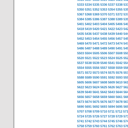
5333
5334
5335
5336
5337
5338
53
5350
5351
5352
5353
5354
5355
53
5367
5368
5369
5370
5371
5372
53
5384
5385
5386
5387
5388
5389
53
5401
5402
5403
5404
5405
5406
54
5418
5419
5420
5421
5422
5423
54
5435
5436
5437
5438
5439
5440
54
5452
5453
5454
5455
5456
5457
54
5469
5470
5471
5472
5473
5474
54
5486
5487
5488
5489
5490
5491
54
5503
5504
5505
5506
5507
5508
55
5520
5521
5522
5523
5524
5525
55
5537
5538
5539
5540
5541
5542
55
5554
5555
5556
5557
5558
5559
55
5571
5572
5573
5574
5575
5576
55
5588
5589
5590
5591
5592
5593
55
5605
5606
5607
5608
5609
5610
56
5622
5623
5624
5625
5626
5627
56
5639
5640
5641
5642
5643
5644
56
5656
5657
5658
5659
5660
5661
56
5673
5674
5675
5676
5677
5678
56
5690
5691
5692
5693
5694
5695
56
5707
5708
5709
5710
5711
5712
57
5724
5725
5726
5727
5728
5729
57
5741
5742
5743
5744
5745
5746
57
5758
5759
5760
5761
5762
5763
57