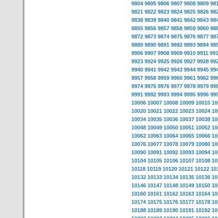
9804
9805
9806
9807
9808
9809
98
9821
9822
9823
9824
9825
9826
98
9838
9839
9840
9841
9842
9843
98
9855
9856
9857
9858
9859
9860
98
9872
9873
9874
9875
9876
9877
98
9889
9890
9891
9892
9893
9894
98
9906
9907
9908
9909
9910
9911
99
9923
9924
9925
9926
9927
9928
99
9940
9941
9942
9943
9944
9945
99
9957
9958
9959
9960
9961
9962
99
9974
9975
9976
9977
9978
9979
99
9991
9992
9993
9994
9995
9996
99
10006
10007
10008
10009
10010
10
10020
10021
10022
10023
10024
10
10034
10035
10036
10037
10038
10
10048
10049
10050
10051
10052
10
10062
10063
10064
10065
10066
10
10076
10077
10078
10079
10080
10
10090
10091
10092
10093
10094
10
10104
10105
10106
10107
10108
10
10118
10119
10120
10121
10122
10
10132
10133
10134
10135
10136
10
10146
10147
10148
10149
10150
10
10160
10161
10162
10163
10164
10
10174
10175
10176
10177
10178
10
10188
10189
10190
10191
10192
10