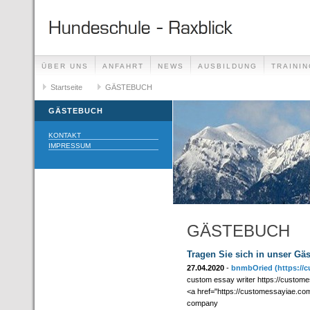
ÜBER UNS
ANFAHRT
NEWS
AUSBILDUNG
TRAININ
GÄSTEBUCH
Startseite
GÄSTEBUCH
LINKS
GÄSTEBUCH
KONTAKT
IMPRESSUM
GÄSTEBUCH
Tragen Sie sich in unser Gä
27.04.2020
-
bnmbOried
(https://
custom essay writer https://custom
<a href="https://customessayiae.co
company