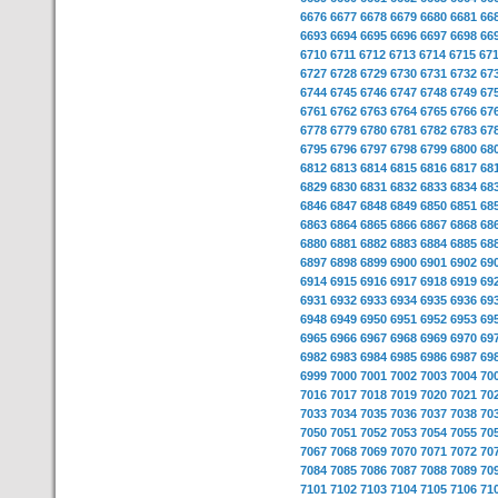
6676
6677
6678
6679
6680
6681
66
6693
6694
6695
6696
6697
6698
66
6710
6711
6712
6713
6714
6715
67
6727
6728
6729
6730
6731
6732
67
6744
6745
6746
6747
6748
6749
67
6761
6762
6763
6764
6765
6766
67
6778
6779
6780
6781
6782
6783
67
6795
6796
6797
6798
6799
6800
68
6812
6813
6814
6815
6816
6817
68
6829
6830
6831
6832
6833
6834
68
6846
6847
6848
6849
6850
6851
68
6863
6864
6865
6866
6867
6868
68
6880
6881
6882
6883
6884
6885
68
6897
6898
6899
6900
6901
6902
69
6914
6915
6916
6917
6918
6919
69
6931
6932
6933
6934
6935
6936
69
6948
6949
6950
6951
6952
6953
69
6965
6966
6967
6968
6969
6970
69
6982
6983
6984
6985
6986
6987
69
6999
7000
7001
7002
7003
7004
70
7016
7017
7018
7019
7020
7021
70
7033
7034
7035
7036
7037
7038
70
7050
7051
7052
7053
7054
7055
70
7067
7068
7069
7070
7071
7072
70
7084
7085
7086
7087
7088
7089
70
7101
7102
7103
7104
7105
7106
71