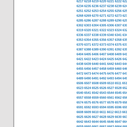
6217
6218
6219
6220
6221
6222
62
6234
6235
6236
6237
6238
6239
62
6251
6252
6253
6254
6255
6256
62
6268
6269
6270
6271
6272
6273
62
6285
6286
6287
6288
6289
6290
62
6302
6303
6304
6305
6306
6307
63
6319
6320
6321
6322
6323
6324
63
6336
6337
6338
6339
6340
6341
63
6353
6354
6355
6356
6357
6358
63
6370
6371
6372
6373
6374
6375
63
6387
6388
6389
6390
6391
6392
63
6404
6405
6406
6407
6408
6409
64
6421
6422
6423
6424
6425
6426
64
6438
6439
6440
6441
6442
6443
64
6455
6456
6457
6458
6459
6460
64
6472
6473
6474
6475
6476
6477
64
6489
6490
6491
6492
6493
6494
64
6506
6507
6508
6509
6510
6511
65
6523
6524
6525
6526
6527
6528
65
6540
6541
6542
6543
6544
6545
65
6557
6558
6559
6560
6561
6562
65
6574
6575
6576
6577
6578
6579
65
6591
6592
6593
6594
6595
6596
65
6608
6609
6610
6611
6612
6613
66
6625
6626
6627
6628
6629
6630
66
6642
6643
6644
6645
6646
6647
66
6659
6660
6661
6662
6663
6664
66