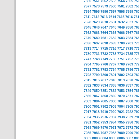
7560
7561
7562
7563
7564
7565
75
7577
7578
7579
7580
7581
7582
75
7594
7595
7596
7597
7598
7599
76
7611
7612
7613
7614
7615
7616
76
7628
7629
7630
7631
7632
7633
76
7645
7646
7647
7648
7649
7650
76
7662
7663
7664
7665
7666
7667
76
7679
7680
7681
7682
7683
7684
76
7696
7697
7698
7699
7700
7701
77
7713
7714
7715
7716
7717
7718
77
7730
7731
7732
7733
7734
7735
77
7747
7748
7749
7750
7751
7752
77
7764
7765
7766
7767
7768
7769
77
7781
7782
7783
7784
7785
7786
77
7798
7799
7800
7801
7802
7803
78
7815
7816
7817
7818
7819
7820
78
7832
7833
7834
7835
7836
7837
78
7849
7850
7851
7852
7853
7854
78
7866
7867
7868
7869
7870
7871
78
7883
7884
7885
7886
7887
7888
78
7900
7901
7902
7903
7904
7905
79
7917
7918
7919
7920
7921
7922
79
7934
7935
7936
7937
7938
7939
79
7951
7952
7953
7954
7955
7956
79
7968
7969
7970
7971
7972
7973
79
7985
7986
7987
7988
7989
7990
79
8002
8003
8004
8005
8006
8007
80