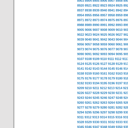
8903
8904
8905
8906
8907
8908
89
8920
8921
8922
8923
8924
8925
89
8937
8938
8939
8940
8941
8942
89
8954
8955
8956
8957
8958
8959
89
8971
8972
8973
8974
8975
8976
89
8988
8989
8990
8991
8992
8993
89
9005
9006
9007
9008
9009
9010
90
9022
9023
9024
9025
9026
9027
90
9039
9040
9041
9042
9043
9044
90
9056
9057
9058
9059
9060
9061
90
9073
9074
9075
9076
9077
9078
90
9090
9091
9092
9093
9094
9095
90
9107
9108
9109
9110
9111
9112
911
9124
9125
9126
9127
9128
9129
91
9141
9142
9143
9144
9145
9146
91
9158
9159
9160
9161
9162
9163
91
9175
9176
9177
9178
9179
9180
91
9192
9193
9194
9195
9196
9197
91
9209
9210
9211
9212
9213
9214
92
9226
9227
9228
9229
9230
9231
92
9243
9244
9245
9246
9247
9248
92
9260
9261
9262
9263
9264
9265
92
9277
9278
9279
9280
9281
9282
92
9294
9295
9296
9297
9298
9299
93
9311
9312
9313
9314
9315
9316
93
9328
9329
9330
9331
9332
9333
93
9345
9346
9347
9348
9349
9350
93