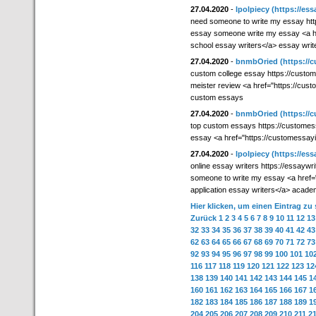
27.04.2020
-
lpolpiecy
(https://es
need someone to write my essay http
essay someone write my essay <a hr
school essay writers</a> essay writ
27.04.2020
-
bnmbOried
(https://
custom college essay https://custo
meister review <a href="https://cu
custom essays
27.04.2020
-
bnmbOried
(https://
top custom essays https://customes
essay <a href="https://customessa
27.04.2020
-
lpolpiecy
(https://es
online essay writers https://essayw
someone to write my essay <a href="
application essay writers</a> acade
Hier klicken, um einen Eintrag zu
Zurück
1
2
3
4
5
6
7
8
9
10
11
12
13
32
33
34
35
36
37
38
39
40
41
42
43
62
63
64
65
66
67
68
69
70
71
72
73
92
93
94
95
96
97
98
99
100
101
10
116
117
118
119
120
121
122
123
12
138
139
140
141
142
143
144
145
1
160
161
162
163
164
165
166
167
1
182
183
184
185
186
187
188
189
1
204
205
206
207
208
209
210
211
2