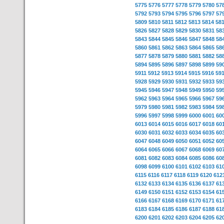
5775
5776
5777
5778
5779
5780
57
5792
5793
5794
5795
5796
5797
57
5809
5810
5811
5812
5813
5814
58
5826
5827
5828
5829
5830
5831
58
5843
5844
5845
5846
5847
5848
58
5860
5861
5862
5863
5864
5865
58
5877
5878
5879
5880
5881
5882
58
5894
5895
5896
5897
5898
5899
59
5911
5912
5913
5914
5915
5916
59
5928
5929
5930
5931
5932
5933
59
5945
5946
5947
5948
5949
5950
59
5962
5963
5964
5965
5966
5967
59
5979
5980
5981
5982
5983
5984
59
5996
5997
5998
5999
6000
6001
60
6013
6014
6015
6016
6017
6018
60
6030
6031
6032
6033
6034
6035
60
6047
6048
6049
6050
6051
6052
60
6064
6065
6066
6067
6068
6069
60
6081
6082
6083
6084
6085
6086
60
6098
6099
6100
6101
6102
6103
61
6115
6116
6117
6118
6119
6120
612
6132
6133
6134
6135
6136
6137
61
6149
6150
6151
6152
6153
6154
61
6166
6167
6168
6169
6170
6171
61
6183
6184
6185
6186
6187
6188
61
6200
6201
6202
6203
6204
6205
62