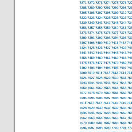
7271
7272
7273
7274
7275
7276
72
7288
7289
7290
7291
7292
7293
72
7305
7306
7307
7308
7309
7310
73
7322
7323
7324
7325
7326
7327
73
7339
7340
7341
7342
7343
7344
73
7356
7357
7358
7359
7360
7361
73
7373
7374
7375
7376
7377
7378
73
7390
7391
7392
7393
7394
7395
73
7407
7408
7409
7410
7411
7412
74
7424
7425
7426
7427
7428
7429
74
7441
7442
7443
7444
7445
7446
74
7458
7459
7460
7461
7462
7463
74
7475
7476
7477
7478
7479
7480
74
7492
7493
7494
7495
7496
7497
74
7509
7510
7511
7512
7513
7514
75
7526
7527
7528
7529
7530
7531
75
7543
7544
7545
7546
7547
7548
75
7560
7561
7562
7563
7564
7565
75
7577
7578
7579
7580
7581
7582
75
7594
7595
7596
7597
7598
7599
76
7611
7612
7613
7614
7615
7616
76
7628
7629
7630
7631
7632
7633
76
7645
7646
7647
7648
7649
7650
76
7662
7663
7664
7665
7666
7667
76
7679
7680
7681
7682
7683
7684
76
7696
7697
7698
7699
7700
7701
77