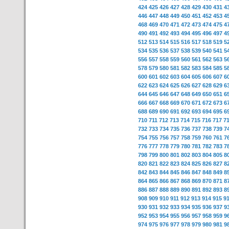
424
425
426
427
428
429
430
431
4
446
447
448
449
450
451
452
453
4
468
469
470
471
472
473
474
475
4
490
491
492
493
494
495
496
497
4
512
513
514
515
516
517
518
519
5
534
535
536
537
538
539
540
541
5
556
557
558
559
560
561
562
563
5
578
579
580
581
582
583
584
585
5
600
601
602
603
604
605
606
607
6
622
623
624
625
626
627
628
629
6
644
645
646
647
648
649
650
651
6
666
667
668
669
670
671
672
673
6
688
689
690
691
692
693
694
695
6
710
711
712
713
714
715
716
717
7
732
733
734
735
736
737
738
739
7
754
755
756
757
758
759
760
761
7
776
777
778
779
780
781
782
783
7
798
799
800
801
802
803
804
805
8
820
821
822
823
824
825
826
827
8
842
843
844
845
846
847
848
849
8
864
865
866
867
868
869
870
871
8
886
887
888
889
890
891
892
893
8
908
909
910
911
912
913
914
915
9
930
931
932
933
934
935
936
937
9
952
953
954
955
956
957
958
959
9
974
975
976
977
978
979
980
981
9