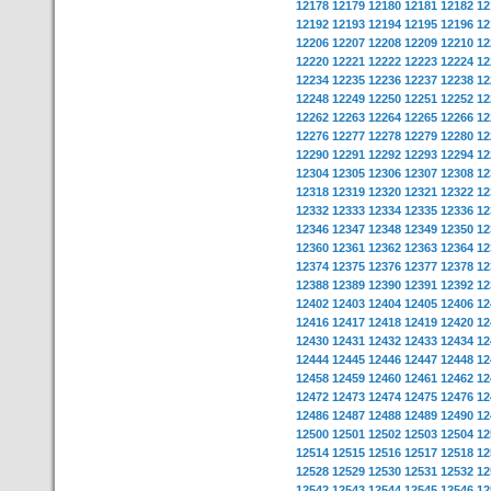
12178
12179
12180
12181
12182
12
12192
12193
12194
12195
12196
12
12206
12207
12208
12209
12210
12
12220
12221
12222
12223
12224
12
12234
12235
12236
12237
12238
12
12248
12249
12250
12251
12252
12
12262
12263
12264
12265
12266
12
12276
12277
12278
12279
12280
12
12290
12291
12292
12293
12294
12
12304
12305
12306
12307
12308
12
12318
12319
12320
12321
12322
12
12332
12333
12334
12335
12336
12
12346
12347
12348
12349
12350
12
12360
12361
12362
12363
12364
12
12374
12375
12376
12377
12378
12
12388
12389
12390
12391
12392
12
12402
12403
12404
12405
12406
12
12416
12417
12418
12419
12420
12
12430
12431
12432
12433
12434
12
12444
12445
12446
12447
12448
12
12458
12459
12460
12461
12462
12
12472
12473
12474
12475
12476
12
12486
12487
12488
12489
12490
12
12500
12501
12502
12503
12504
12
12514
12515
12516
12517
12518
12
12528
12529
12530
12531
12532
12
12542
12543
12544
12545
12546
12