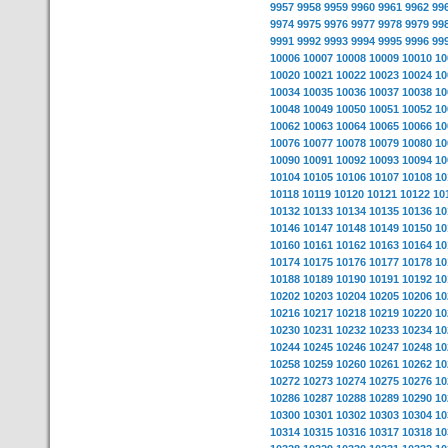
9957
9958
9959
9960
9961
9962
99
9974
9975
9976
9977
9978
9979
99
9991
9992
9993
9994
9995
9996
99
10006
10007
10008
10009
10010
10
10020
10021
10022
10023
10024
10
10034
10035
10036
10037
10038
10
10048
10049
10050
10051
10052
10
10062
10063
10064
10065
10066
10
10076
10077
10078
10079
10080
10
10090
10091
10092
10093
10094
10
10104
10105
10106
10107
10108
10
10118
10119
10120
10121
10122
10
10132
10133
10134
10135
10136
10
10146
10147
10148
10149
10150
10
10160
10161
10162
10163
10164
10
10174
10175
10176
10177
10178
10
10188
10189
10190
10191
10192
10
10202
10203
10204
10205
10206
10
10216
10217
10218
10219
10220
10
10230
10231
10232
10233
10234
10
10244
10245
10246
10247
10248
10
10258
10259
10260
10261
10262
10
10272
10273
10274
10275
10276
10
10286
10287
10288
10289
10290
10
10300
10301
10302
10303
10304
10
10314
10315
10316
10317
10318
10