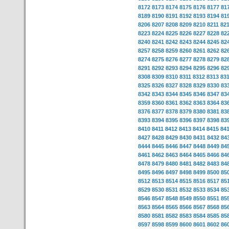
8172
8173
8174
8175
8176
8177
81
8189
8190
8191
8192
8193
8194
81
8206
8207
8208
8209
8210
8211
82
8223
8224
8225
8226
8227
8228
82
8240
8241
8242
8243
8244
8245
82
8257
8258
8259
8260
8261
8262
82
8274
8275
8276
8277
8278
8279
82
8291
8292
8293
8294
8295
8296
82
8308
8309
8310
8311
8312
8313
83
8325
8326
8327
8328
8329
8330
83
8342
8343
8344
8345
8346
8347
83
8359
8360
8361
8362
8363
8364
83
8376
8377
8378
8379
8380
8381
83
8393
8394
8395
8396
8397
8398
83
8410
8411
8412
8413
8414
8415
84
8427
8428
8429
8430
8431
8432
84
8444
8445
8446
8447
8448
8449
84
8461
8462
8463
8464
8465
8466
84
8478
8479
8480
8481
8482
8483
84
8495
8496
8497
8498
8499
8500
85
8512
8513
8514
8515
8516
8517
85
8529
8530
8531
8532
8533
8534
85
8546
8547
8548
8549
8550
8551
85
8563
8564
8565
8566
8567
8568
85
8580
8581
8582
8583
8584
8585
85
8597
8598
8599
8600
8601
8602
86