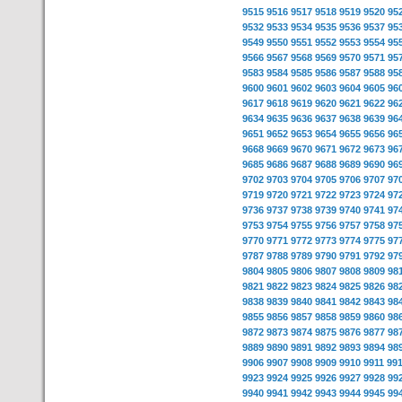
9515
9516
9517
9518
9519
9520
95
9532
9533
9534
9535
9536
9537
95
9549
9550
9551
9552
9553
9554
95
9566
9567
9568
9569
9570
9571
95
9583
9584
9585
9586
9587
9588
95
9600
9601
9602
9603
9604
9605
96
9617
9618
9619
9620
9621
9622
96
9634
9635
9636
9637
9638
9639
96
9651
9652
9653
9654
9655
9656
96
9668
9669
9670
9671
9672
9673
96
9685
9686
9687
9688
9689
9690
96
9702
9703
9704
9705
9706
9707
97
9719
9720
9721
9722
9723
9724
97
9736
9737
9738
9739
9740
9741
97
9753
9754
9755
9756
9757
9758
97
9770
9771
9772
9773
9774
9775
97
9787
9788
9789
9790
9791
9792
97
9804
9805
9806
9807
9808
9809
98
9821
9822
9823
9824
9825
9826
98
9838
9839
9840
9841
9842
9843
98
9855
9856
9857
9858
9859
9860
98
9872
9873
9874
9875
9876
9877
98
9889
9890
9891
9892
9893
9894
98
9906
9907
9908
9909
9910
9911
99
9923
9924
9925
9926
9927
9928
99
9940
9941
9942
9943
9944
9945
99