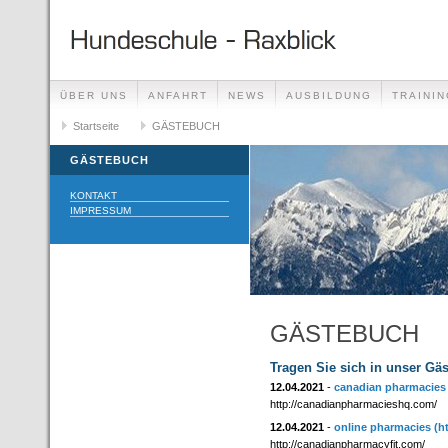
ÜBER UNS
ANFAHRT
NEWS
AUSBILDUNG
TRAININ
GÄSTEBUCH
Startseite
GÄSTEBUCH
LINKS
GÄSTEBUCH
KONTAKT
IMPRESSUM
GÄSTEBUCH
Tragen Sie sich in unser Gä
12.04.2021
-
canadian pharmacies 
http://canadianpharmacieshq.com/
12.04.2021
-
online pharmacies
(h
http://canadianpharmacyfit.com/