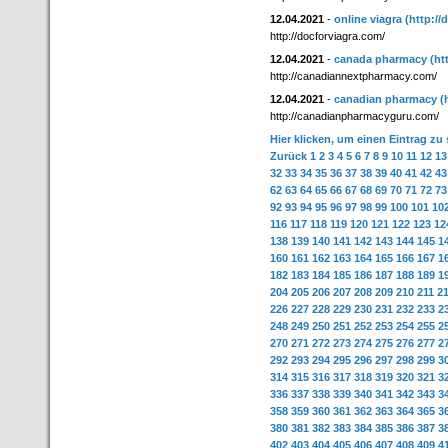
12.04.2021
-
online viagra
(http://
http://docforviagra.com/
12.04.2021
-
canada pharmacy
(ht
http://canadiannextpharmacy.com/
12.04.2021
-
canadian pharmacy
(
http://canadianpharmacyguru.com/
Hier klicken, um einen Eintrag zu
Zurück
1
2
3
4
5
6
7
8
9
10
11
12
13
32
33
34
35
36
37
38
39
40
41
42
43
62
63
64
65
66
67
68
69
70
71
72
73
92
93
94
95
96
97
98
99
100
101
10
116
117
118
119
120
121
122
123
12
138
139
140
141
142
143
144
145
1
160
161
162
163
164
165
166
167
1
182
183
184
185
186
187
188
189
1
204
205
206
207
208
209
210
211
2
226
227
228
229
230
231
232
233
2
248
249
250
251
252
253
254
255
2
270
271
272
273
274
275
276
277
2
292
293
294
295
296
297
298
299
3
314
315
316
317
318
319
320
321
3
336
337
338
339
340
341
342
343
3
358
359
360
361
362
363
364
365
3
380
381
382
383
384
385
386
387
3
402
403
404
405
406
407
408
409
4