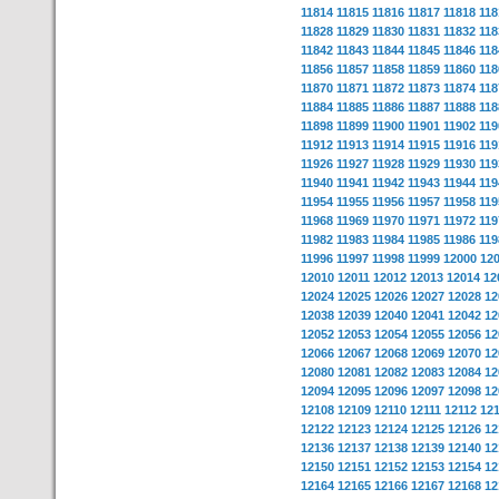
11814
11815
11816
11817
11818
118
11828
11829
11830
11831
11832
118
11842
11843
11844
11845
11846
118
11856
11857
11858
11859
11860
118
11870
11871
11872
11873
11874
118
11884
11885
11886
11887
11888
118
11898
11899
11900
11901
11902
119
11912
11913
11914
11915
11916
119
11926
11927
11928
11929
11930
119
11940
11941
11942
11943
11944
119
11954
11955
11956
11957
11958
119
11968
11969
11970
11971
11972
119
11982
11983
11984
11985
11986
119
11996
11997
11998
11999
12000
12
12010
12011
12012
12013
12014
12
12024
12025
12026
12027
12028
12
12038
12039
12040
12041
12042
12
12052
12053
12054
12055
12056
12
12066
12067
12068
12069
12070
12
12080
12081
12082
12083
12084
12
12094
12095
12096
12097
12098
12
12108
12109
12110
12111
12112
12
12122
12123
12124
12125
12126
12
12136
12137
12138
12139
12140
12
12150
12151
12152
12153
12154
12
12164
12165
12166
12167
12168
12