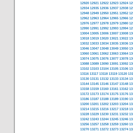
12920
12921
12922
12923
12924
12
12934
12935
12936
12937
12938
12
12948
12949
12950
12951
12952
12
12962
12963
12964
12965
12966
12
12976
12977
12978
12979
12980
12
12990
12991
12992
12993
12994
12
13004
13005
13006
13007
13008
13
13018
13019
13020
13021
13022
13
13032
13033
13034
13035
13036
13
13046
13047
13048
13049
13050
13
13060
13061
13062
13063
13064
13
13074
13075
13076
13077
13078
13
13088
13089
13090
13091
13092
13
13102
13103
13104
13105
13106
13
13116
13117
13118
13119
13120
13
13130
13131
13132
13133
13134
13
13144
13145
13146
13147
13148
13
13158
13159
13160
13161
13162
13
13172
13173
13174
13175
13176
13
13186
13187
13188
13189
13190
13
13200
13201
13202
13203
13204
13
13214
13215
13216
13217
13218
13
13228
13229
13230
13231
13232
13
13242
13243
13244
13245
13246
13
13256
13257
13258
13259
13260
13
13270
13271
13272
13273
13274
13