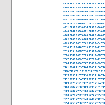
6829
6830
6831
6832
6833
6834
68
6846
6847
6848
6849
6850
6851
68
6863
6864
6865
6866
6867
6868
68
6880
6881
6882
6883
6884
6885
68
6897
6898
6899
6900
6901
6902
69
6914
6915
6916
6917
6918
6919
69
6931
6932
6933
6934
6935
6936
69
6948
6949
6950
6951
6952
6953
69
6965
6966
6967
6968
6969
6970
69
6982
6983
6984
6985
6986
6987
69
6999
7000
7001
7002
7003
7004
70
7016
7017
7018
7019
7020
7021
70
7033
7034
7035
7036
7037
7038
70
7050
7051
7052
7053
7054
7055
70
7067
7068
7069
7070
7071
7072
70
7084
7085
7086
7087
7088
7089
70
7101
7102
7103
7104
7105
7106
71
7118
7119
7120
7121
7122
7123
712
7135
7136
7137
7138
7139
7140
71
7152
7153
7154
7155
7156
7157
71
7169
7170
7171
7172
7173
7174
71
7186
7187
7188
7189
7190
7191
71
7203
7204
7205
7206
7207
7208
72
7220
7221
7222
7223
7224
7225
72
7237
7238
7239
7240
7241
7242
72
7254
7255
7256
7257
7258
7259
72