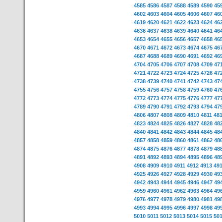
4585
4586
4587
4588
4589
4590
45
4602
4603
4604
4605
4606
4607
46
4619
4620
4621
4622
4623
4624
46
4636
4637
4638
4639
4640
4641
46
4653
4654
4655
4656
4657
4658
46
4670
4671
4672
4673
4674
4675
46
4687
4688
4689
4690
4691
4692
46
4704
4705
4706
4707
4708
4709
47
4721
4722
4723
4724
4725
4726
47
4738
4739
4740
4741
4742
4743
47
4755
4756
4757
4758
4759
4760
47
4772
4773
4774
4775
4776
4777
47
4789
4790
4791
4792
4793
4794
47
4806
4807
4808
4809
4810
4811
48
4823
4824
4825
4826
4827
4828
48
4840
4841
4842
4843
4844
4845
48
4857
4858
4859
4860
4861
4862
48
4874
4875
4876
4877
4878
4879
48
4891
4892
4893
4894
4895
4896
48
4908
4909
4910
4911
4912
4913
49
4925
4926
4927
4928
4929
4930
49
4942
4943
4944
4945
4946
4947
49
4959
4960
4961
4962
4963
4964
49
4976
4977
4978
4979
4980
4981
49
4993
4994
4995
4996
4997
4998
49
5010
5011
5012
5013
5014
5015
50