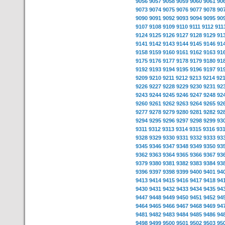
9056
9057
9058
9059
9060
9061
90
9073
9074
9075
9076
9077
9078
90
9090
9091
9092
9093
9094
9095
90
9107
9108
9109
9110
9111
9112
911
9124
9125
9126
9127
9128
9129
91
9141
9142
9143
9144
9145
9146
91
9158
9159
9160
9161
9162
9163
91
9175
9176
9177
9178
9179
9180
91
9192
9193
9194
9195
9196
9197
91
9209
9210
9211
9212
9213
9214
92
9226
9227
9228
9229
9230
9231
92
9243
9244
9245
9246
9247
9248
92
9260
9261
9262
9263
9264
9265
92
9277
9278
9279
9280
9281
9282
92
9294
9295
9296
9297
9298
9299
93
9311
9312
9313
9314
9315
9316
93
9328
9329
9330
9331
9332
9333
93
9345
9346
9347
9348
9349
9350
93
9362
9363
9364
9365
9366
9367
93
9379
9380
9381
9382
9383
9384
93
9396
9397
9398
9399
9400
9401
94
9413
9414
9415
9416
9417
9418
94
9430
9431
9432
9433
9434
9435
94
9447
9448
9449
9450
9451
9452
94
9464
9465
9466
9467
9468
9469
94
9481
9482
9483
9484
9485
9486
94
9498
9499
9500
9501
9502
9503
95