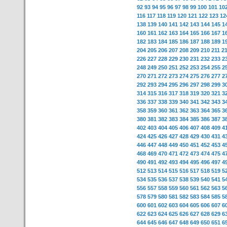
92
93
94
95
96
97
98
99
100
101
10
116
117
118
119
120
121
122
123
12
138
139
140
141
142
143
144
145
1
160
161
162
163
164
165
166
167
1
182
183
184
185
186
187
188
189
1
204
205
206
207
208
209
210
211
2
226
227
228
229
230
231
232
233
2
248
249
250
251
252
253
254
255
2
270
271
272
273
274
275
276
277
2
292
293
294
295
296
297
298
299
3
314
315
316
317
318
319
320
321
3
336
337
338
339
340
341
342
343
3
358
359
360
361
362
363
364
365
3
380
381
382
383
384
385
386
387
3
402
403
404
405
406
407
408
409
4
424
425
426
427
428
429
430
431
4
446
447
448
449
450
451
452
453
4
468
469
470
471
472
473
474
475
4
490
491
492
493
494
495
496
497
4
512
513
514
515
516
517
518
519
5
534
535
536
537
538
539
540
541
5
556
557
558
559
560
561
562
563
5
578
579
580
581
582
583
584
585
5
600
601
602
603
604
605
606
607
6
622
623
624
625
626
627
628
629
6
644
645
646
647
648
649
650
651
6