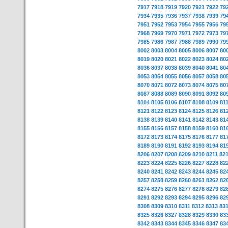
7917
7918
7919
7920
7921
7922
79
7934
7935
7936
7937
7938
7939
79
7951
7952
7953
7954
7955
7956
79
7968
7969
7970
7971
7972
7973
79
7985
7986
7987
7988
7989
7990
79
8002
8003
8004
8005
8006
8007
80
8019
8020
8021
8022
8023
8024
80
8036
8037
8038
8039
8040
8041
80
8053
8054
8055
8056
8057
8058
80
8070
8071
8072
8073
8074
8075
80
8087
8088
8089
8090
8091
8092
80
8104
8105
8106
8107
8108
8109
81
8121
8122
8123
8124
8125
8126
81
8138
8139
8140
8141
8142
8143
81
8155
8156
8157
8158
8159
8160
81
8172
8173
8174
8175
8176
8177
81
8189
8190
8191
8192
8193
8194
81
8206
8207
8208
8209
8210
8211
82
8223
8224
8225
8226
8227
8228
82
8240
8241
8242
8243
8244
8245
82
8257
8258
8259
8260
8261
8262
82
8274
8275
8276
8277
8278
8279
82
8291
8292
8293
8294
8295
8296
82
8308
8309
8310
8311
8312
8313
83
8325
8326
8327
8328
8329
8330
83
8342
8343
8344
8345
8346
8347
83