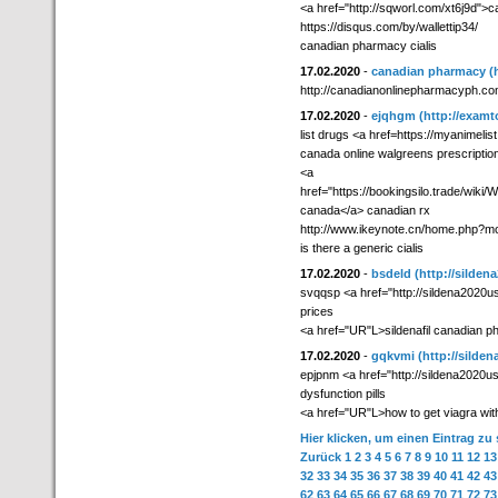
<a href="http://sqworl.com/xt6j9d">
https://disqus.com/by/wallettip34/
canadian pharmacy cialis
17.02.2020
-
canadian pharmacy
(
http://canadianonlinepharmacyph.co
17.02.2020
-
ejqhgm
(http://examt
list drugs <a href=https://myanimeli
canada online walgreens prescriptio
<a
href="https://bookingsilo.trade/wik
canada</a> canadian rx
http://www.ikeynote.cn/home.php?
is there a generic cialis
17.02.2020
-
bsdeld
(http://silden
svqqsp <a href="http://sildena2020u
prices
<a href="UR"L>sildenafil canadian 
17.02.2020
-
gqkvmi
(http://silde
epjpnm <a href="http://sildena2020u
dysfunction pills
<a href="UR"L>how to get viagra with
Hier klicken, um einen Eintrag zu
Zurück
1
2
3
4
5
6
7
8
9
10
11
12
13
32
33
34
35
36
37
38
39
40
41
42
43
62
63
64
65
66
67
68
69
70
71
72
73