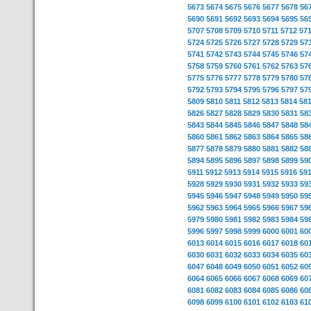
5673
5674
5675
5676
5677
5678
56
5690
5691
5692
5693
5694
5695
56
5707
5708
5709
5710
5711
5712
57
5724
5725
5726
5727
5728
5729
57
5741
5742
5743
5744
5745
5746
57
5758
5759
5760
5761
5762
5763
57
5775
5776
5777
5778
5779
5780
57
5792
5793
5794
5795
5796
5797
57
5809
5810
5811
5812
5813
5814
58
5826
5827
5828
5829
5830
5831
58
5843
5844
5845
5846
5847
5848
58
5860
5861
5862
5863
5864
5865
58
5877
5878
5879
5880
5881
5882
58
5894
5895
5896
5897
5898
5899
59
5911
5912
5913
5914
5915
5916
59
5928
5929
5930
5931
5932
5933
59
5945
5946
5947
5948
5949
5950
59
5962
5963
5964
5965
5966
5967
59
5979
5980
5981
5982
5983
5984
59
5996
5997
5998
5999
6000
6001
60
6013
6014
6015
6016
6017
6018
60
6030
6031
6032
6033
6034
6035
60
6047
6048
6049
6050
6051
6052
60
6064
6065
6066
6067
6068
6069
60
6081
6082
6083
6084
6085
6086
60
6098
6099
6100
6101
6102
6103
61