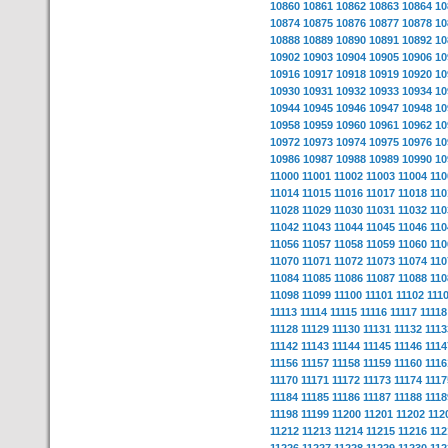
10860
10861
10862
10863
10864
10
10874
10875
10876
10877
10878
10
10888
10889
10890
10891
10892
10
10902
10903
10904
10905
10906
10
10916
10917
10918
10919
10920
10
10930
10931
10932
10933
10934
10
10944
10945
10946
10947
10948
10
10958
10959
10960
10961
10962
10
10972
10973
10974
10975
10976
10
10986
10987
10988
10989
10990
10
11000
11001
11002
11003
11004
110
11014
11015
11016
11017
11018
110
11028
11029
11030
11031
11032
110
11042
11043
11044
11045
11046
110
11056
11057
11058
11059
11060
110
11070
11071
11072
11073
11074
110
11084
11085
11086
11087
11088
110
11098
11099
11100
11101
11102
111
11113
11114
11115
11116
11117
11118
11128
11129
11130
11131
11132
1113
11142
11143
11144
11145
11146
1114
11156
11157
11158
11159
11160
1116
11170
11171
11172
11173
11174
1117
11184
11185
11186
11187
11188
1118
11198
11199
11200
11201
11202
112
11212
11213
11214
11215
11216
112