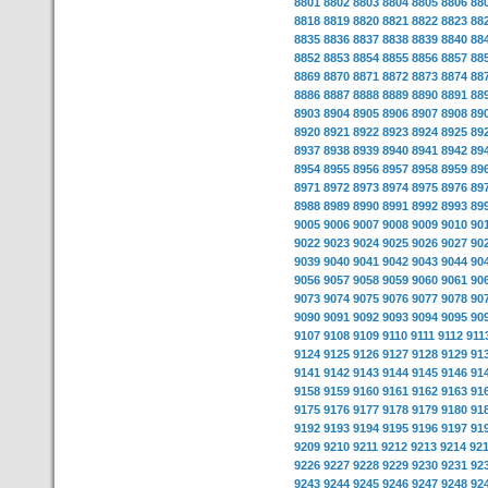
8801
8802
8803
8804
8805
8806
88
8818
8819
8820
8821
8822
8823
88
8835
8836
8837
8838
8839
8840
88
8852
8853
8854
8855
8856
8857
88
8869
8870
8871
8872
8873
8874
88
8886
8887
8888
8889
8890
8891
88
8903
8904
8905
8906
8907
8908
89
8920
8921
8922
8923
8924
8925
89
8937
8938
8939
8940
8941
8942
89
8954
8955
8956
8957
8958
8959
89
8971
8972
8973
8974
8975
8976
89
8988
8989
8990
8991
8992
8993
89
9005
9006
9007
9008
9009
9010
90
9022
9023
9024
9025
9026
9027
90
9039
9040
9041
9042
9043
9044
90
9056
9057
9058
9059
9060
9061
90
9073
9074
9075
9076
9077
9078
90
9090
9091
9092
9093
9094
9095
90
9107
9108
9109
9110
9111
9112
911
9124
9125
9126
9127
9128
9129
91
9141
9142
9143
9144
9145
9146
91
9158
9159
9160
9161
9162
9163
91
9175
9176
9177
9178
9179
9180
91
9192
9193
9194
9195
9196
9197
91
9209
9210
9211
9212
9213
9214
92
9226
9227
9228
9229
9230
9231
92
9243
9244
9245
9246
9247
9248
92