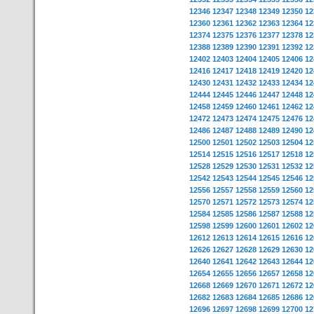
12346
12347
12348
12349
12350
12
12360
12361
12362
12363
12364
12
12374
12375
12376
12377
12378
12
12388
12389
12390
12391
12392
12
12402
12403
12404
12405
12406
12
12416
12417
12418
12419
12420
12
12430
12431
12432
12433
12434
12
12444
12445
12446
12447
12448
12
12458
12459
12460
12461
12462
12
12472
12473
12474
12475
12476
12
12486
12487
12488
12489
12490
12
12500
12501
12502
12503
12504
12
12514
12515
12516
12517
12518
12
12528
12529
12530
12531
12532
12
12542
12543
12544
12545
12546
12
12556
12557
12558
12559
12560
12
12570
12571
12572
12573
12574
12
12584
12585
12586
12587
12588
12
12598
12599
12600
12601
12602
12
12612
12613
12614
12615
12616
12
12626
12627
12628
12629
12630
12
12640
12641
12642
12643
12644
12
12654
12655
12656
12657
12658
12
12668
12669
12670
12671
12672
12
12682
12683
12684
12685
12686
12
12696
12697
12698
12699
12700
12