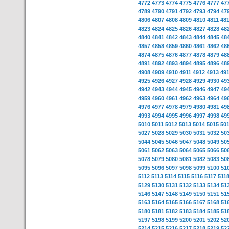
4772
4773
4774
4775
4776
4777
47
4789
4790
4791
4792
4793
4794
47
4806
4807
4808
4809
4810
4811
48
4823
4824
4825
4826
4827
4828
48
4840
4841
4842
4843
4844
4845
48
4857
4858
4859
4860
4861
4862
48
4874
4875
4876
4877
4878
4879
48
4891
4892
4893
4894
4895
4896
48
4908
4909
4910
4911
4912
4913
49
4925
4926
4927
4928
4929
4930
49
4942
4943
4944
4945
4946
4947
49
4959
4960
4961
4962
4963
4964
49
4976
4977
4978
4979
4980
4981
49
4993
4994
4995
4996
4997
4998
49
5010
5011
5012
5013
5014
5015
50
5027
5028
5029
5030
5031
5032
50
5044
5045
5046
5047
5048
5049
50
5061
5062
5063
5064
5065
5066
50
5078
5079
5080
5081
5082
5083
50
5095
5096
5097
5098
5099
5100
51
5112
5113
5114
5115
5116
5117
511
5129
5130
5131
5132
5133
5134
51
5146
5147
5148
5149
5150
5151
51
5163
5164
5165
5166
5167
5168
51
5180
5181
5182
5183
5184
5185
51
5197
5198
5199
5200
5201
5202
52
5214
5215
5216
5217
5218
5219
52