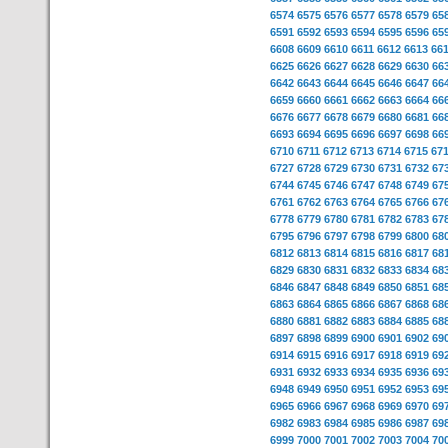
6574
6575
6576
6577
6578
6579
65
6591
6592
6593
6594
6595
6596
65
6608
6609
6610
6611
6612
6613
66
6625
6626
6627
6628
6629
6630
66
6642
6643
6644
6645
6646
6647
66
6659
6660
6661
6662
6663
6664
66
6676
6677
6678
6679
6680
6681
66
6693
6694
6695
6696
6697
6698
66
6710
6711
6712
6713
6714
6715
67
6727
6728
6729
6730
6731
6732
67
6744
6745
6746
6747
6748
6749
67
6761
6762
6763
6764
6765
6766
67
6778
6779
6780
6781
6782
6783
67
6795
6796
6797
6798
6799
6800
68
6812
6813
6814
6815
6816
6817
68
6829
6830
6831
6832
6833
6834
68
6846
6847
6848
6849
6850
6851
68
6863
6864
6865
6866
6867
6868
68
6880
6881
6882
6883
6884
6885
68
6897
6898
6899
6900
6901
6902
69
6914
6915
6916
6917
6918
6919
69
6931
6932
6933
6934
6935
6936
69
6948
6949
6950
6951
6952
6953
69
6965
6966
6967
6968
6969
6970
69
6982
6983
6984
6985
6986
6987
69
6999
7000
7001
7002
7003
7004
70