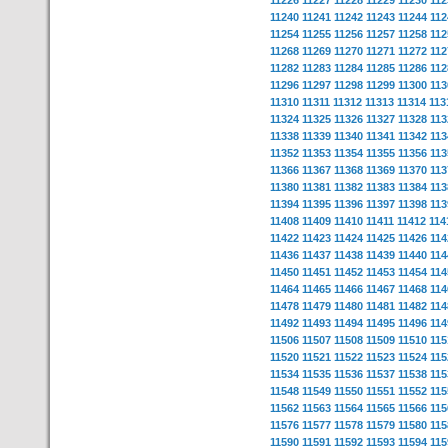
11226
11227
11228
11229
11230
112
11240
11241
11242
11243
11244
112
11254
11255
11256
11257
11258
112
11268
11269
11270
11271
11272
112
11282
11283
11284
11285
11286
112
11296
11297
11298
11299
11300
113
11310
11311
11312
11313
11314
113
11324
11325
11326
11327
11328
113
11338
11339
11340
11341
11342
113
11352
11353
11354
11355
11356
113
11366
11367
11368
11369
11370
113
11380
11381
11382
11383
11384
113
11394
11395
11396
11397
11398
113
11408
11409
11410
11411
11412
114
11422
11423
11424
11425
11426
114
11436
11437
11438
11439
11440
114
11450
11451
11452
11453
11454
114
11464
11465
11466
11467
11468
114
11478
11479
11480
11481
11482
114
11492
11493
11494
11495
11496
114
11506
11507
11508
11509
11510
115
11520
11521
11522
11523
11524
115
11534
11535
11536
11537
11538
115
11548
11549
11550
11551
11552
115
11562
11563
11564
11565
11566
115
11576
11577
11578
11579
11580
115
11590
11591
11592
11593
11594
115