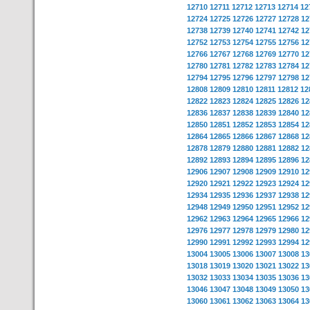
12710
12711
12712
12713
12714
12
12724
12725
12726
12727
12728
12
12738
12739
12740
12741
12742
12
12752
12753
12754
12755
12756
12
12766
12767
12768
12769
12770
12
12780
12781
12782
12783
12784
12
12794
12795
12796
12797
12798
12
12808
12809
12810
12811
12812
12
12822
12823
12824
12825
12826
12
12836
12837
12838
12839
12840
12
12850
12851
12852
12853
12854
12
12864
12865
12866
12867
12868
12
12878
12879
12880
12881
12882
12
12892
12893
12894
12895
12896
12
12906
12907
12908
12909
12910
12
12920
12921
12922
12923
12924
12
12934
12935
12936
12937
12938
12
12948
12949
12950
12951
12952
12
12962
12963
12964
12965
12966
12
12976
12977
12978
12979
12980
12
12990
12991
12992
12993
12994
12
13004
13005
13006
13007
13008
13
13018
13019
13020
13021
13022
13
13032
13033
13034
13035
13036
13
13046
13047
13048
13049
13050
13
13060
13061
13062
13063
13064
13