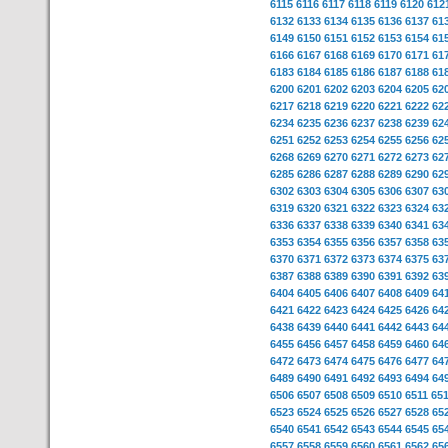
6115
6116
6117
6118
6119
6120
612
6132
6133
6134
6135
6136
6137
61
6149
6150
6151
6152
6153
6154
61
6166
6167
6168
6169
6170
6171
61
6183
6184
6185
6186
6187
6188
61
6200
6201
6202
6203
6204
6205
62
6217
6218
6219
6220
6221
6222
62
6234
6235
6236
6237
6238
6239
62
6251
6252
6253
6254
6255
6256
62
6268
6269
6270
6271
6272
6273
62
6285
6286
6287
6288
6289
6290
62
6302
6303
6304
6305
6306
6307
63
6319
6320
6321
6322
6323
6324
63
6336
6337
6338
6339
6340
6341
63
6353
6354
6355
6356
6357
6358
63
6370
6371
6372
6373
6374
6375
63
6387
6388
6389
6390
6391
6392
63
6404
6405
6406
6407
6408
6409
64
6421
6422
6423
6424
6425
6426
64
6438
6439
6440
6441
6442
6443
64
6455
6456
6457
6458
6459
6460
64
6472
6473
6474
6475
6476
6477
64
6489
6490
6491
6492
6493
6494
64
6506
6507
6508
6509
6510
6511
65
6523
6524
6525
6526
6527
6528
65
6540
6541
6542
6543
6544
6545
65
6557
6558
6559
6560
6561
6562
65