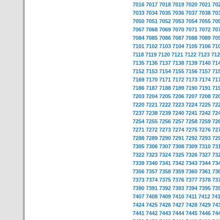
7016
7017
7018
7019
7020
7021
70
7033
7034
7035
7036
7037
7038
70
7050
7051
7052
7053
7054
7055
70
7067
7068
7069
7070
7071
7072
70
7084
7085
7086
7087
7088
7089
70
7101
7102
7103
7104
7105
7106
71
7118
7119
7120
7121
7122
7123
712
7135
7136
7137
7138
7139
7140
71
7152
7153
7154
7155
7156
7157
71
7169
7170
7171
7172
7173
7174
71
7186
7187
7188
7189
7190
7191
71
7203
7204
7205
7206
7207
7208
72
7220
7221
7222
7223
7224
7225
72
7237
7238
7239
7240
7241
7242
72
7254
7255
7256
7257
7258
7259
72
7271
7272
7273
7274
7275
7276
72
7288
7289
7290
7291
7292
7293
72
7305
7306
7307
7308
7309
7310
73
7322
7323
7324
7325
7326
7327
73
7339
7340
7341
7342
7343
7344
73
7356
7357
7358
7359
7360
7361
73
7373
7374
7375
7376
7377
7378
73
7390
7391
7392
7393
7394
7395
73
7407
7408
7409
7410
7411
7412
74
7424
7425
7426
7427
7428
7429
74
7441
7442
7443
7444
7445
7446
74