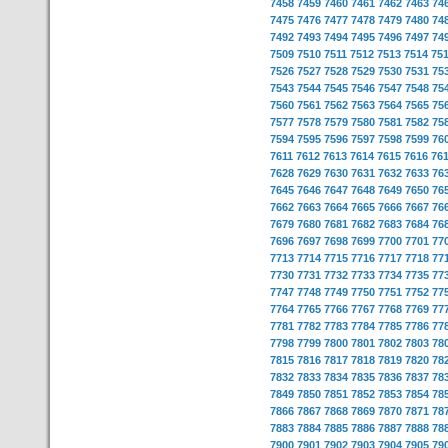
7458
7459
7460
7461
7462
7463
74
7475
7476
7477
7478
7479
7480
74
7492
7493
7494
7495
7496
7497
74
7509
7510
7511
7512
7513
7514
75
7526
7527
7528
7529
7530
7531
75
7543
7544
7545
7546
7547
7548
75
7560
7561
7562
7563
7564
7565
75
7577
7578
7579
7580
7581
7582
75
7594
7595
7596
7597
7598
7599
76
7611
7612
7613
7614
7615
7616
76
7628
7629
7630
7631
7632
7633
76
7645
7646
7647
7648
7649
7650
76
7662
7663
7664
7665
7666
7667
76
7679
7680
7681
7682
7683
7684
76
7696
7697
7698
7699
7700
7701
77
7713
7714
7715
7716
7717
7718
77
7730
7731
7732
7733
7734
7735
77
7747
7748
7749
7750
7751
7752
77
7764
7765
7766
7767
7768
7769
77
7781
7782
7783
7784
7785
7786
77
7798
7799
7800
7801
7802
7803
78
7815
7816
7817
7818
7819
7820
78
7832
7833
7834
7835
7836
7837
78
7849
7850
7851
7852
7853
7854
78
7866
7867
7868
7869
7870
7871
78
7883
7884
7885
7886
7887
7888
78
7900
7901
7902
7903
7904
7905
79