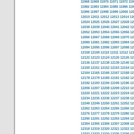
11968
11969
11970
11971
11972
119
11982
11983
11984
11985
11986
119
11996
11997
11998
11999
12000
12
12010
12011
12012
12013
12014
12
12024
12025
12026
12027
12028
12
12038
12039
12040
12041
12042
12
12052
12053
12054
12055
12056
12
12066
12067
12068
12069
12070
12
12080
12081
12082
12083
12084
12
12094
12095
12096
12097
12098
12
12108
12109
12110
12111
12112
12
12122
12123
12124
12125
12126
12
12136
12137
12138
12139
12140
12
12150
12151
12152
12153
12154
12
12164
12165
12166
12167
12168
12
12178
12179
12180
12181
12182
12
12192
12193
12194
12195
12196
12
12206
12207
12208
12209
12210
12
12220
12221
12222
12223
12224
12
12234
12235
12236
12237
12238
12
12248
12249
12250
12251
12252
12
12262
12263
12264
12265
12266
12
12276
12277
12278
12279
12280
12
12290
12291
12292
12293
12294
12
12304
12305
12306
12307
12308
12
12318
12319
12320
12321
12322
12
12332
12333
12334
12335
12336
12