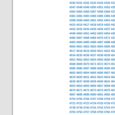
4330
4331
4332
4333
4334
4335
43
4347
4348
4349
4350
4351
4352
43
4364
4365
4366
4367
4368
4369
43
4381
4382
4383
4384
4385
4386
43
4398
4399
4400
4401
4402
4403
44
4415
4416
4417
4418
4419
4420
44
4432
4433
4434
4435
4436
4437
44
4449
4450
4451
4452
4453
4454
44
4466
4467
4468
4469
4470
4471
44
4483
4484
4485
4486
4487
4488
44
4500
4501
4502
4503
4504
4505
45
4517
4518
4519
4520
4521
4522
45
4534
4535
4536
4537
4538
4539
45
4551
4552
4553
4554
4555
4556
45
4568
4569
4570
4571
4572
4573
45
4585
4586
4587
4588
4589
4590
45
4602
4603
4604
4605
4606
4607
46
4619
4620
4621
4622
4623
4624
46
4636
4637
4638
4639
4640
4641
46
4653
4654
4655
4656
4657
4658
46
4670
4671
4672
4673
4674
4675
46
4687
4688
4689
4690
4691
4692
46
4704
4705
4706
4707
4708
4709
47
4721
4722
4723
4724
4725
4726
47
4738
4739
4740
4741
4742
4743
47
4755
4756
4757
4758
4759
4760
47