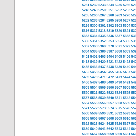
5231
5232
5233
5234
5235
5236
52
5248
5249
5250
5251
5252
5253
52
5265
5266
5267
5268
5269
5270
52
5282
5283
5284
5285
5286
5287
52
5299
5300
5301
5302
5303
5304
53
5316
5317
5318
5319
5320
5321
53
5333
5334
5335
5336
5337
5338
53
5350
5351
5352
5353
5354
5355
53
5367
5368
5369
5370
5371
5372
53
5384
5385
5386
5387
5388
5389
53
5401
5402
5403
5404
5405
5406
54
5418
5419
5420
5421
5422
5423
54
5435
5436
5437
5438
5439
5440
54
5452
5453
5454
5455
5456
5457
54
5469
5470
5471
5472
5473
5474
54
5486
5487
5488
5489
5490
5491
54
5503
5504
5505
5506
5507
5508
55
5520
5521
5522
5523
5524
5525
55
5537
5538
5539
5540
5541
5542
55
5554
5555
5556
5557
5558
5559
55
5571
5572
5573
5574
5575
5576
55
5588
5589
5590
5591
5592
5593
55
5605
5606
5607
5608
5609
5610
56
5622
5623
5624
5625
5626
5627
56
5639
5640
5641
5642
5643
5644
56
5656
5657
5658
5659
5660
5661
56