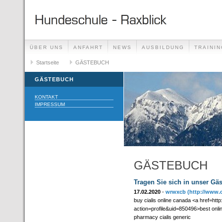
ÜBER UNS
ANFAHRT
NEWS
AUSBILDUNG
TRAININ
GÄSTEBUCH
Startseite
GÄSTEBUCH
LINKS
GÄSTEBUCH
KONTAKT
IMPRESSUM
GÄSTEBUCH
Tragen Sie sich in unser Gä
17.02.2020
-
wrwxcb
(http://www.
buy cialis online canada <a href=ht
action=profile&uid=850496>best onlin
pharmacy cialis generic