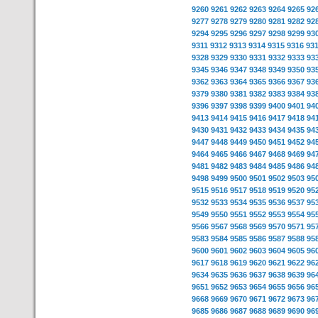
9260
9261
9262
9263
9264
9265
92
9277
9278
9279
9280
9281
9282
92
9294
9295
9296
9297
9298
9299
93
9311
9312
9313
9314
9315
9316
93
9328
9329
9330
9331
9332
9333
93
9345
9346
9347
9348
9349
9350
93
9362
9363
9364
9365
9366
9367
93
9379
9380
9381
9382
9383
9384
93
9396
9397
9398
9399
9400
9401
94
9413
9414
9415
9416
9417
9418
94
9430
9431
9432
9433
9434
9435
94
9447
9448
9449
9450
9451
9452
94
9464
9465
9466
9467
9468
9469
94
9481
9482
9483
9484
9485
9486
94
9498
9499
9500
9501
9502
9503
95
9515
9516
9517
9518
9519
9520
95
9532
9533
9534
9535
9536
9537
95
9549
9550
9551
9552
9553
9554
95
9566
9567
9568
9569
9570
9571
95
9583
9584
9585
9586
9587
9588
95
9600
9601
9602
9603
9604
9605
96
9617
9618
9619
9620
9621
9622
96
9634
9635
9636
9637
9638
9639
96
9651
9652
9653
9654
9655
9656
96
9668
9669
9670
9671
9672
9673
96
9685
9686
9687
9688
9689
9690
96