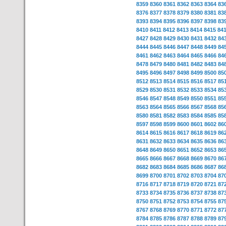
8359
8360
8361
8362
8363
8364
83
8376
8377
8378
8379
8380
8381
83
8393
8394
8395
8396
8397
8398
83
8410
8411
8412
8413
8414
8415
84
8427
8428
8429
8430
8431
8432
84
8444
8445
8446
8447
8448
8449
84
8461
8462
8463
8464
8465
8466
84
8478
8479
8480
8481
8482
8483
84
8495
8496
8497
8498
8499
8500
85
8512
8513
8514
8515
8516
8517
85
8529
8530
8531
8532
8533
8534
85
8546
8547
8548
8549
8550
8551
85
8563
8564
8565
8566
8567
8568
85
8580
8581
8582
8583
8584
8585
85
8597
8598
8599
8600
8601
8602
86
8614
8615
8616
8617
8618
8619
86
8631
8632
8633
8634
8635
8636
86
8648
8649
8650
8651
8652
8653
86
8665
8666
8667
8668
8669
8670
86
8682
8683
8684
8685
8686
8687
86
8699
8700
8701
8702
8703
8704
87
8716
8717
8718
8719
8720
8721
87
8733
8734
8735
8736
8737
8738
87
8750
8751
8752
8753
8754
8755
87
8767
8768
8769
8770
8771
8772
87
8784
8785
8786
8787
8788
8789
87