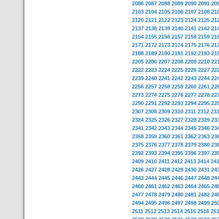
2086
2087
2088
2089
2090
2091
20
2103
2104
2105
2106
2107
2108
21
2120
2121
2122
2123
2124
2125
21
2137
2138
2139
2140
2141
2142
21
2154
2155
2156
2157
2158
2159
21
2171
2172
2173
2174
2175
2176
21
2188
2189
2190
2191
2192
2193
21
2205
2206
2207
2208
2209
2210
22
2222
2223
2224
2225
2226
2227
22
2239
2240
2241
2242
2243
2244
22
2256
2257
2258
2259
2260
2261
22
2273
2274
2275
2276
2277
2278
22
2290
2291
2292
2293
2294
2295
22
2307
2308
2309
2310
2311
2312
23
2324
2325
2326
2327
2328
2329
23
2341
2342
2343
2344
2345
2346
23
2358
2359
2360
2361
2362
2363
23
2375
2376
2377
2378
2379
2380
23
2392
2393
2394
2395
2396
2397
23
2409
2410
2411
2412
2413
2414
24
2426
2427
2428
2429
2430
2431
24
2443
2444
2445
2446
2447
2448
24
2460
2461
2462
2463
2464
2465
24
2477
2478
2479
2480
2481
2482
24
2494
2495
2496
2497
2498
2499
25
2511
2512
2513
2514
2515
2516
25