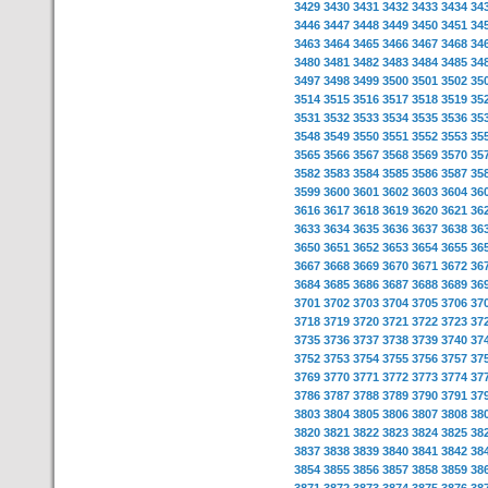
3429
3430
3431
3432
3433
3434
34
3446
3447
3448
3449
3450
3451
34
3463
3464
3465
3466
3467
3468
34
3480
3481
3482
3483
3484
3485
34
3497
3498
3499
3500
3501
3502
35
3514
3515
3516
3517
3518
3519
35
3531
3532
3533
3534
3535
3536
35
3548
3549
3550
3551
3552
3553
35
3565
3566
3567
3568
3569
3570
35
3582
3583
3584
3585
3586
3587
35
3599
3600
3601
3602
3603
3604
36
3616
3617
3618
3619
3620
3621
36
3633
3634
3635
3636
3637
3638
36
3650
3651
3652
3653
3654
3655
36
3667
3668
3669
3670
3671
3672
36
3684
3685
3686
3687
3688
3689
36
3701
3702
3703
3704
3705
3706
37
3718
3719
3720
3721
3722
3723
37
3735
3736
3737
3738
3739
3740
37
3752
3753
3754
3755
3756
3757
37
3769
3770
3771
3772
3773
3774
37
3786
3787
3788
3789
3790
3791
37
3803
3804
3805
3806
3807
3808
38
3820
3821
3822
3823
3824
3825
38
3837
3838
3839
3840
3841
3842
38
3854
3855
3856
3857
3858
3859
38