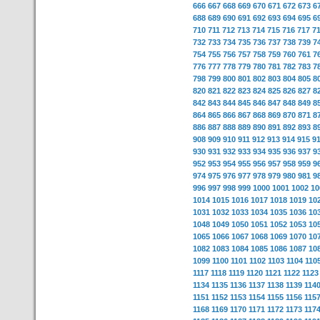
666
667
668
669
670
671
672
673
6
688
689
690
691
692
693
694
695
6
710
711
712
713
714
715
716
717
7
732
733
734
735
736
737
738
739
7
754
755
756
757
758
759
760
761
7
776
777
778
779
780
781
782
783
7
798
799
800
801
802
803
804
805
8
820
821
822
823
824
825
826
827
8
842
843
844
845
846
847
848
849
8
864
865
866
867
868
869
870
871
8
886
887
888
889
890
891
892
893
8
908
909
910
911
912
913
914
915
9
930
931
932
933
934
935
936
937
9
952
953
954
955
956
957
958
959
9
974
975
976
977
978
979
980
981
9
996
997
998
999
1000
1001
1002
10
1014
1015
1016
1017
1018
1019
10
1031
1032
1033
1034
1035
1036
10
1048
1049
1050
1051
1052
1053
10
1065
1066
1067
1068
1069
1070
10
1082
1083
1084
1085
1086
1087
10
1099
1100
1101
1102
1103
1104
110
1117
1118
1119
1120
1121
1122
1123
1134
1135
1136
1137
1138
1139
114
1151
1152
1153
1154
1155
1156
115
1168
1169
1170
1171
1172
1173
117