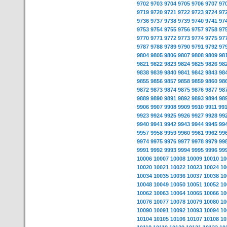
9702
9703
9704
9705
9706
9707
97
9719
9720
9721
9722
9723
9724
97
9736
9737
9738
9739
9740
9741
97
9753
9754
9755
9756
9757
9758
97
9770
9771
9772
9773
9774
9775
97
9787
9788
9789
9790
9791
9792
97
9804
9805
9806
9807
9808
9809
98
9821
9822
9823
9824
9825
9826
98
9838
9839
9840
9841
9842
9843
98
9855
9856
9857
9858
9859
9860
98
9872
9873
9874
9875
9876
9877
98
9889
9890
9891
9892
9893
9894
98
9906
9907
9908
9909
9910
9911
99
9923
9924
9925
9926
9927
9928
99
9940
9941
9942
9943
9944
9945
99
9957
9958
9959
9960
9961
9962
99
9974
9975
9976
9977
9978
9979
99
9991
9992
9993
9994
9995
9996
99
10006
10007
10008
10009
10010
10
10020
10021
10022
10023
10024
10
10034
10035
10036
10037
10038
10
10048
10049
10050
10051
10052
10
10062
10063
10064
10065
10066
10
10076
10077
10078
10079
10080
10
10090
10091
10092
10093
10094
10
10104
10105
10106
10107
10108
10