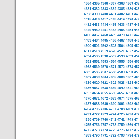
4364
4365
4366
4367
4368
4369
43
4381
4382
4383
4384
4385
4386
43
4398
4399
4400
4401
4402
4403
44
4415
4416
4417
4418
4419
4420
44
4432
4433
4434
4435
4436
4437
44
4449
4450
4451
4452
4453
4454
44
4466
4467
4468
4469
4470
4471
44
4483
4484
4485
4486
4487
4488
44
4500
4501
4502
4503
4504
4505
45
4517
4518
4519
4520
4521
4522
45
4534
4535
4536
4537
4538
4539
45
4551
4552
4553
4554
4555
4556
45
4568
4569
4570
4571
4572
4573
45
4585
4586
4587
4588
4589
4590
45
4602
4603
4604
4605
4606
4607
46
4619
4620
4621
4622
4623
4624
46
4636
4637
4638
4639
4640
4641
46
4653
4654
4655
4656
4657
4658
46
4670
4671
4672
4673
4674
4675
46
4687
4688
4689
4690
4691
4692
46
4704
4705
4706
4707
4708
4709
47
4721
4722
4723
4724
4725
4726
47
4738
4739
4740
4741
4742
4743
47
4755
4756
4757
4758
4759
4760
47
4772
4773
4774
4775
4776
4777
47
4789
4790
4791
4792
4793
4794
47