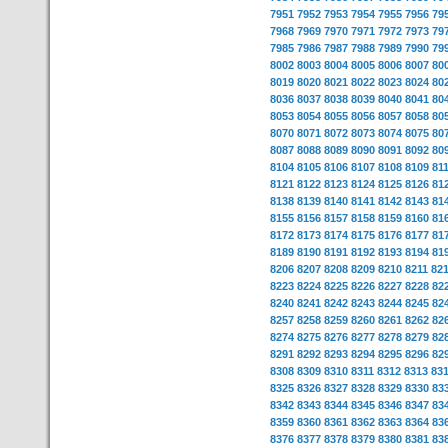
7951
7952
7953
7954
7955
7956
79
7968
7969
7970
7971
7972
7973
79
7985
7986
7987
7988
7989
7990
79
8002
8003
8004
8005
8006
8007
80
8019
8020
8021
8022
8023
8024
80
8036
8037
8038
8039
8040
8041
80
8053
8054
8055
8056
8057
8058
80
8070
8071
8072
8073
8074
8075
80
8087
8088
8089
8090
8091
8092
80
8104
8105
8106
8107
8108
8109
81
8121
8122
8123
8124
8125
8126
81
8138
8139
8140
8141
8142
8143
81
8155
8156
8157
8158
8159
8160
81
8172
8173
8174
8175
8176
8177
81
8189
8190
8191
8192
8193
8194
81
8206
8207
8208
8209
8210
8211
82
8223
8224
8225
8226
8227
8228
82
8240
8241
8242
8243
8244
8245
82
8257
8258
8259
8260
8261
8262
82
8274
8275
8276
8277
8278
8279
82
8291
8292
8293
8294
8295
8296
82
8308
8309
8310
8311
8312
8313
83
8325
8326
8327
8328
8329
8330
83
8342
8343
8344
8345
8346
8347
83
8359
8360
8361
8362
8363
8364
83
8376
8377
8378
8379
8380
8381
83