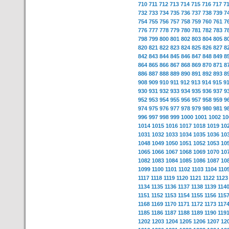
710
711
712
713
714
715
716
717
7
732
733
734
735
736
737
738
739
7
754
755
756
757
758
759
760
761
7
776
777
778
779
780
781
782
783
7
798
799
800
801
802
803
804
805
8
820
821
822
823
824
825
826
827
8
842
843
844
845
846
847
848
849
8
864
865
866
867
868
869
870
871
8
886
887
888
889
890
891
892
893
8
908
909
910
911
912
913
914
915
9
930
931
932
933
934
935
936
937
9
952
953
954
955
956
957
958
959
9
974
975
976
977
978
979
980
981
9
996
997
998
999
1000
1001
1002
10
1014
1015
1016
1017
1018
1019
10
1031
1032
1033
1034
1035
1036
10
1048
1049
1050
1051
1052
1053
10
1065
1066
1067
1068
1069
1070
10
1082
1083
1084
1085
1086
1087
10
1099
1100
1101
1102
1103
1104
110
1117
1118
1119
1120
1121
1122
1123
1134
1135
1136
1137
1138
1139
114
1151
1152
1153
1154
1155
1156
115
1168
1169
1170
1171
1172
1173
117
1185
1186
1187
1188
1189
1190
119
1202
1203
1204
1205
1206
1207
12