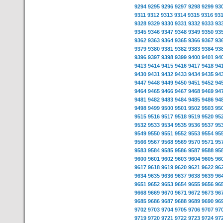
9294
9295
9296
9297
9298
9299
93
9311
9312
9313
9314
9315
9316
93
9328
9329
9330
9331
9332
9333
93
9345
9346
9347
9348
9349
9350
93
9362
9363
9364
9365
9366
9367
93
9379
9380
9381
9382
9383
9384
93
9396
9397
9398
9399
9400
9401
94
9413
9414
9415
9416
9417
9418
94
9430
9431
9432
9433
9434
9435
94
9447
9448
9449
9450
9451
9452
94
9464
9465
9466
9467
9468
9469
94
9481
9482
9483
9484
9485
9486
94
9498
9499
9500
9501
9502
9503
95
9515
9516
9517
9518
9519
9520
95
9532
9533
9534
9535
9536
9537
95
9549
9550
9551
9552
9553
9554
95
9566
9567
9568
9569
9570
9571
95
9583
9584
9585
9586
9587
9588
95
9600
9601
9602
9603
9604
9605
96
9617
9618
9619
9620
9621
9622
96
9634
9635
9636
9637
9638
9639
96
9651
9652
9653
9654
9655
9656
96
9668
9669
9670
9671
9672
9673
96
9685
9686
9687
9688
9689
9690
96
9702
9703
9704
9705
9706
9707
97
9719
9720
9721
9722
9723
9724
97