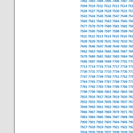
7492
7493
7494
7495
7496
7497
74
7509
7510
7511
7512
7513
7514
75
7526
7527
7528
7529
7530
7531
75
7543
7544
7545
7546
7547
7548
75
7560
7561
7562
7563
7564
7565
75
7577
7578
7579
7580
7581
7582
75
7594
7595
7596
7597
7598
7599
76
7611
7612
7613
7614
7615
7616
76
7628
7629
7630
7631
7632
7633
76
7645
7646
7647
7648
7649
7650
76
7662
7663
7664
7665
7666
7667
76
7679
7680
7681
7682
7683
7684
76
7696
7697
7698
7699
7700
7701
77
7713
7714
7715
7716
7717
7718
77
7730
7731
7732
7733
7734
7735
77
7747
7748
7749
7750
7751
7752
77
7764
7765
7766
7767
7768
7769
77
7781
7782
7783
7784
7785
7786
77
7798
7799
7800
7801
7802
7803
78
7815
7816
7817
7818
7819
7820
78
7832
7833
7834
7835
7836
7837
78
7849
7850
7851
7852
7853
7854
78
7866
7867
7868
7869
7870
7871
78
7883
7884
7885
7886
7887
7888
78
7900
7901
7902
7903
7904
7905
79
7917
7918
7919
7920
7921
7922
79
7934
7935
7936
7937
7938
7939
79