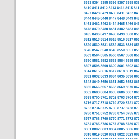
8393
8394
8395
8396
8397
8398
83
8410
8411
8412
8413
8414
8415
84
8427
8428
8429
8430
8431
8432
84
8444
8445
8446
8447
8448
8449
84
8461
8462
8463
8464
8465
8466
84
8478
8479
8480
8481
8482
8483
84
8495
8496
8497
8498
8499
8500
85
8512
8513
8514
8515
8516
8517
85
8529
8530
8531
8532
8533
8534
85
8546
8547
8548
8549
8550
8551
85
8563
8564
8565
8566
8567
8568
85
8580
8581
8582
8583
8584
8585
85
8597
8598
8599
8600
8601
8602
86
8614
8615
8616
8617
8618
8619
86
8631
8632
8633
8634
8635
8636
86
8648
8649
8650
8651
8652
8653
86
8665
8666
8667
8668
8669
8670
86
8682
8683
8684
8685
8686
8687
86
8699
8700
8701
8702
8703
8704
87
8716
8717
8718
8719
8720
8721
87
8733
8734
8735
8736
8737
8738
87
8750
8751
8752
8753
8754
8755
87
8767
8768
8769
8770
8771
8772
87
8784
8785
8786
8787
8788
8789
87
8801
8802
8803
8804
8805
8806
88
8818
8819
8820
8821
8822
8823
88