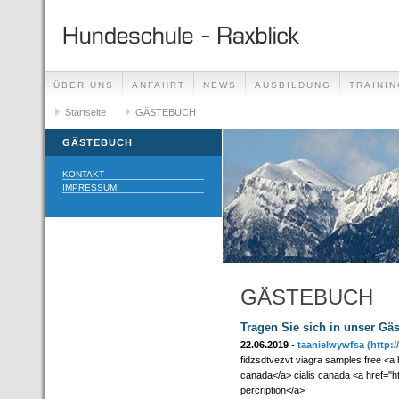
ÜBER UNS
ANFAHRT
NEWS
AUSBILDUNG
TRAININ
GÄSTEBUCH
Startseite
GÄSTEBUCH
LINKS
GÄSTEBUCH
KONTAKT
IMPRESSUM
GÄSTEBUCH
Tragen Sie sich in unser Gä
22.06.2019
-
taanielwywfsa
(http:
fidzsdtvezvt viagra samples free <a 
canada</a> cialis canada <a href="h
percription</a>