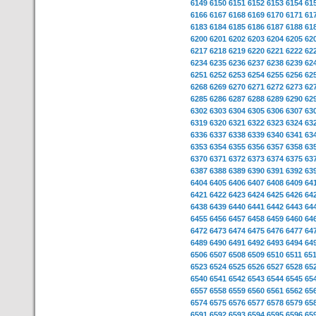
6149
6150
6151
6152
6153
6154
61
6166
6167
6168
6169
6170
6171
61
6183
6184
6185
6186
6187
6188
61
6200
6201
6202
6203
6204
6205
62
6217
6218
6219
6220
6221
6222
62
6234
6235
6236
6237
6238
6239
62
6251
6252
6253
6254
6255
6256
62
6268
6269
6270
6271
6272
6273
62
6285
6286
6287
6288
6289
6290
62
6302
6303
6304
6305
6306
6307
63
6319
6320
6321
6322
6323
6324
63
6336
6337
6338
6339
6340
6341
63
6353
6354
6355
6356
6357
6358
63
6370
6371
6372
6373
6374
6375
63
6387
6388
6389
6390
6391
6392
63
6404
6405
6406
6407
6408
6409
64
6421
6422
6423
6424
6425
6426
64
6438
6439
6440
6441
6442
6443
64
6455
6456
6457
6458
6459
6460
64
6472
6473
6474
6475
6476
6477
64
6489
6490
6491
6492
6493
6494
64
6506
6507
6508
6509
6510
6511
65
6523
6524
6525
6526
6527
6528
65
6540
6541
6542
6543
6544
6545
65
6557
6558
6559
6560
6561
6562
65
6574
6575
6576
6577
6578
6579
65
6591
6592
6593
6594
6595
6596
65