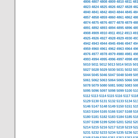
4806
4807
4808
4809
4810
4811
48
4823
4824
4825
4826
4827
4828
48
4840
4841
4842
4843
4844
4845
48
4857
4858
4859
4860
4861
4862
48
4874
4875
4876
4877
4878
4879
48
4891
4892
4893
4894
4895
4896
48
4908
4909
4910
4911
4912
4913
49
4925
4926
4927
4928
4929
4930
49
4942
4943
4944
4945
4946
4947
49
4959
4960
4961
4962
4963
4964
49
4976
4977
4978
4979
4980
4981
49
4993
4994
4995
4996
4997
4998
49
5010
5011
5012
5013
5014
5015
50
5027
5028
5029
5030
5031
5032
50
5044
5045
5046
5047
5048
5049
50
5061
5062
5063
5064
5065
5066
50
5078
5079
5080
5081
5082
5083
50
5095
5096
5097
5098
5099
5100
51
5112
5113
5114
5115
5116
5117
511
5129
5130
5131
5132
5133
5134
51
5146
5147
5148
5149
5150
5151
51
5163
5164
5165
5166
5167
5168
51
5180
5181
5182
5183
5184
5185
51
5197
5198
5199
5200
5201
5202
52
5214
5215
5216
5217
5218
5219
52
5231
5232
5233
5234
5235
5236
52
5248
5249
5250
5251
5252
5253
52