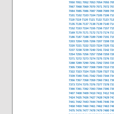
7050
7051
7052
7053
7054
7055
70
7067
7068
7069
7070
7071
7072
70
7084
7085
7086
7087
7088
7089
70
7101
7102
7103
7104
7105
7106
71
7118
7119
7120
7121
7122
7123
712
7135
7136
7137
7138
7139
7140
71
7152
7153
7154
7155
7156
7157
71
7169
7170
7171
7172
7173
7174
71
7186
7187
7188
7189
7190
7191
71
7203
7204
7205
7206
7207
7208
72
7220
7221
7222
7223
7224
7225
72
7237
7238
7239
7240
7241
7242
72
7254
7255
7256
7257
7258
7259
72
7271
7272
7273
7274
7275
7276
72
7288
7289
7290
7291
7292
7293
72
7305
7306
7307
7308
7309
7310
73
7322
7323
7324
7325
7326
7327
73
7339
7340
7341
7342
7343
7344
73
7356
7357
7358
7359
7360
7361
73
7373
7374
7375
7376
7377
7378
73
7390
7391
7392
7393
7394
7395
73
7407
7408
7409
7410
7411
7412
74
7424
7425
7426
7427
7428
7429
74
7441
7442
7443
7444
7445
7446
74
7458
7459
7460
7461
7462
7463
74
7475
7476
7477
7478
7479
7480
74