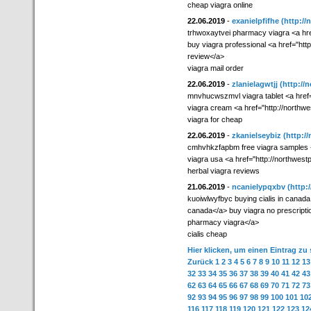
cheap viagra online
22.06.2019
-
exanielpfifhe
(http:/
trhwoxaytvei pharmacy viagra <a hr
buy viagra professional <a href="ht
review</a>
viagra mail order
22.06.2019
-
zlanielagwtjj
(http:/
mnvhucwszmvl viagra tablet <a href=
viagra cream <a href="http://north
viagra for cheap
22.06.2019
-
zkanielseybiz
(http:
cmhvhkzfapbm free viagra samples <
viagra usa <a href="http://northwe
herbal viagra reviews
21.06.2019
-
ncanielypqxbv
(http
kuoiwlwyfbyc buying cialis in canad
canada</a> buy viagra no prescript
pharmacy viagra</a>
cialis cheap
Hier klicken, um einen Eintrag zu
Zurück
1
2
3
4
5
6
7
8
9
10
11
12
13
32
33
34
35
36
37
38
39
40
41
42
43
62
63
64
65
66
67
68
69
70
71
72
73
92
93
94
95
96
97
98
99
100
101
10
116
117
118
119
120
121
122
123
12