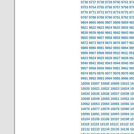
9736
9737
9738
9739
9740
9741
97
9753
9754
9755
9756
9757
9758
97
9770
9771
9772
9773
9774
9775
97
9787
9788
9789
9790
9791
9792
97
9804
9805
9806
9807
9808
9809
98
9821
9822
9823
9824
9825
9826
98
9838
9839
9840
9841
9842
9843
98
9855
9856
9857
9858
9859
9860
98
9872
9873
9874
9875
9876
9877
98
9889
9890
9891
9892
9893
9894
98
9906
9907
9908
9909
9910
9911
99
9923
9924
9925
9926
9927
9928
99
9940
9941
9942
9943
9944
9945
99
9957
9958
9959
9960
9961
9962
99
9974
9975
9976
9977
9978
9979
99
9991
9992
9993
9994
9995
9996
99
10006
10007
10008
10009
10010
10
10020
10021
10022
10023
10024
10
10034
10035
10036
10037
10038
10
10048
10049
10050
10051
10052
10
10062
10063
10064
10065
10066
10
10076
10077
10078
10079
10080
10
10090
10091
10092
10093
10094
10
10104
10105
10106
10107
10108
10
10118
10119
10120
10121
10122
10
10132
10133
10134
10135
10136
10