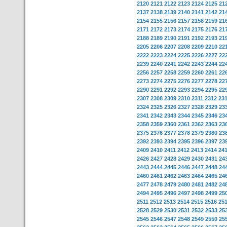
2120
2121
2122
2123
2124
2125
21
2137
2138
2139
2140
2141
2142
21
2154
2155
2156
2157
2158
2159
21
2171
2172
2173
2174
2175
2176
21
2188
2189
2190
2191
2192
2193
21
2205
2206
2207
2208
2209
2210
22
2222
2223
2224
2225
2226
2227
22
2239
2240
2241
2242
2243
2244
22
2256
2257
2258
2259
2260
2261
22
2273
2274
2275
2276
2277
2278
22
2290
2291
2292
2293
2294
2295
22
2307
2308
2309
2310
2311
2312
23
2324
2325
2326
2327
2328
2329
23
2341
2342
2343
2344
2345
2346
23
2358
2359
2360
2361
2362
2363
23
2375
2376
2377
2378
2379
2380
23
2392
2393
2394
2395
2396
2397
23
2409
2410
2411
2412
2413
2414
24
2426
2427
2428
2429
2430
2431
24
2443
2444
2445
2446
2447
2448
24
2460
2461
2462
2463
2464
2465
24
2477
2478
2479
2480
2481
2482
24
2494
2495
2496
2497
2498
2499
25
2511
2512
2513
2514
2515
2516
25
2528
2529
2530
2531
2532
2533
25
2545
2546
2547
2548
2549
2550
25