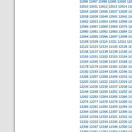
11996
11997
11998
11999
12000
12
12010
12011
12012
12013
12014
12
12024
12025
12026
12027
12028
12
12038
12039
12040
12041
12042
12
12052
12053
12054
12055
12056
12
12066
12067
12068
12069
12070
12
12080
12081
12082
12083
12084
12
12094
12095
12096
12097
12098
12
12108
12109
12110
12111
12112
12
12122
12123
12124
12125
12126
12
12136
12137
12138
12139
12140
12
12150
12151
12152
12153
12154
12
12164
12165
12166
12167
12168
12
12178
12179
12180
12181
12182
12
12192
12193
12194
12195
12196
12
12206
12207
12208
12209
12210
12
12220
12221
12222
12223
12224
12
12234
12235
12236
12237
12238
12
12248
12249
12250
12251
12252
12
12262
12263
12264
12265
12266
12
12276
12277
12278
12279
12280
12
12290
12291
12292
12293
12294
12
12304
12305
12306
12307
12308
12
12318
12319
12320
12321
12322
12
12332
12333
12334
12335
12336
12
12346
12347
12348
12349
12350
12
12360
12361
12362
12363
12364
12