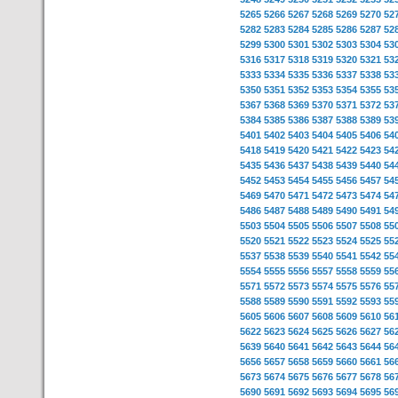
5265
5266
5267
5268
5269
5270
52
5282
5283
5284
5285
5286
5287
52
5299
5300
5301
5302
5303
5304
53
5316
5317
5318
5319
5320
5321
53
5333
5334
5335
5336
5337
5338
53
5350
5351
5352
5353
5354
5355
53
5367
5368
5369
5370
5371
5372
53
5384
5385
5386
5387
5388
5389
53
5401
5402
5403
5404
5405
5406
54
5418
5419
5420
5421
5422
5423
54
5435
5436
5437
5438
5439
5440
54
5452
5453
5454
5455
5456
5457
54
5469
5470
5471
5472
5473
5474
54
5486
5487
5488
5489
5490
5491
54
5503
5504
5505
5506
5507
5508
55
5520
5521
5522
5523
5524
5525
55
5537
5538
5539
5540
5541
5542
55
5554
5555
5556
5557
5558
5559
55
5571
5572
5573
5574
5575
5576
55
5588
5589
5590
5591
5592
5593
55
5605
5606
5607
5608
5609
5610
56
5622
5623
5624
5625
5626
5627
56
5639
5640
5641
5642
5643
5644
56
5656
5657
5658
5659
5660
5661
56
5673
5674
5675
5676
5677
5678
56
5690
5691
5692
5693
5694
5695
56