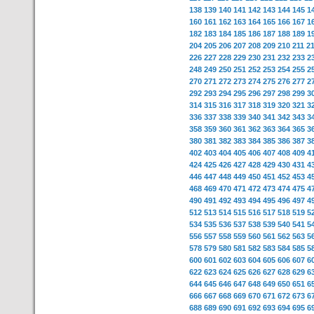
138
139
140
141
142
143
144
145
1
160
161
162
163
164
165
166
167
1
182
183
184
185
186
187
188
189
1
204
205
206
207
208
209
210
211
2
226
227
228
229
230
231
232
233
2
248
249
250
251
252
253
254
255
2
270
271
272
273
274
275
276
277
2
292
293
294
295
296
297
298
299
3
314
315
316
317
318
319
320
321
3
336
337
338
339
340
341
342
343
3
358
359
360
361
362
363
364
365
3
380
381
382
383
384
385
386
387
3
402
403
404
405
406
407
408
409
4
424
425
426
427
428
429
430
431
4
446
447
448
449
450
451
452
453
4
468
469
470
471
472
473
474
475
4
490
491
492
493
494
495
496
497
4
512
513
514
515
516
517
518
519
5
534
535
536
537
538
539
540
541
5
556
557
558
559
560
561
562
563
5
578
579
580
581
582
583
584
585
5
600
601
602
603
604
605
606
607
6
622
623
624
625
626
627
628
629
6
644
645
646
647
648
649
650
651
6
666
667
668
669
670
671
672
673
6
688
689
690
691
692
693
694
695
6