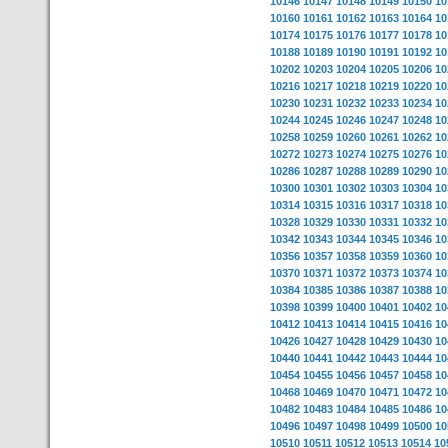
10146
10147
10148
10149
10150
10
10160
10161
10162
10163
10164
10
10174
10175
10176
10177
10178
10
10188
10189
10190
10191
10192
10
10202
10203
10204
10205
10206
10
10216
10217
10218
10219
10220
10
10230
10231
10232
10233
10234
10
10244
10245
10246
10247
10248
10
10258
10259
10260
10261
10262
10
10272
10273
10274
10275
10276
10
10286
10287
10288
10289
10290
10
10300
10301
10302
10303
10304
10
10314
10315
10316
10317
10318
10
10328
10329
10330
10331
10332
10
10342
10343
10344
10345
10346
10
10356
10357
10358
10359
10360
10
10370
10371
10372
10373
10374
10
10384
10385
10386
10387
10388
10
10398
10399
10400
10401
10402
10
10412
10413
10414
10415
10416
10
10426
10427
10428
10429
10430
10
10440
10441
10442
10443
10444
10
10454
10455
10456
10457
10458
10
10468
10469
10470
10471
10472
10
10482
10483
10484
10485
10486
10
10496
10497
10498
10499
10500
10
10510
10511
10512
10513
10514
10