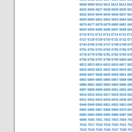
6608
6609
6610
6611
6612
6613
66
6625
6626
6627
6628
6629
6630
66
6642
6643
6644
6645
6646
6647
66
6659
6660
6661
6662
6663
6664
66
6676
6677
6678
6679
6680
6681
66
6693
6694
6695
6696
6697
6698
66
6710
6711
6712
6713
6714
6715
67
6727
6728
6729
6730
6731
6732
67
6744
6745
6746
6747
6748
6749
67
6761
6762
6763
6764
6765
6766
67
6778
6779
6780
6781
6782
6783
67
6795
6796
6797
6798
6799
6800
68
6812
6813
6814
6815
6816
6817
68
6829
6830
6831
6832
6833
6834
68
6846
6847
6848
6849
6850
6851
68
6863
6864
6865
6866
6867
6868
68
6880
6881
6882
6883
6884
6885
68
6897
6898
6899
6900
6901
6902
69
6914
6915
6916
6917
6918
6919
69
6931
6932
6933
6934
6935
6936
69
6948
6949
6950
6951
6952
6953
69
6965
6966
6967
6968
6969
6970
69
6982
6983
6984
6985
6986
6987
69
6999
7000
7001
7002
7003
7004
70
7016
7017
7018
7019
7020
7021
70
7033
7034
7035
7036
7037
7038
70