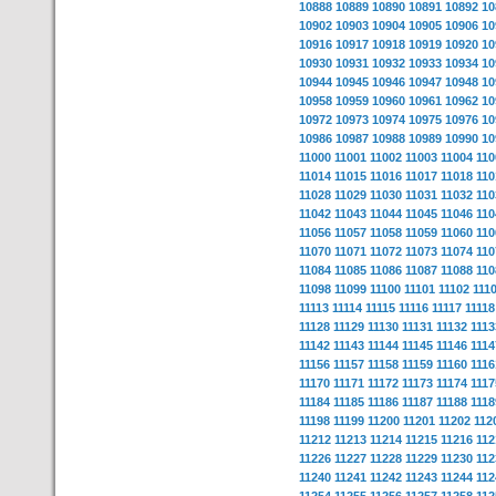
10888
10889
10890
10891
10892
10
10902
10903
10904
10905
10906
10
10916
10917
10918
10919
10920
10
10930
10931
10932
10933
10934
10
10944
10945
10946
10947
10948
10
10958
10959
10960
10961
10962
10
10972
10973
10974
10975
10976
10
10986
10987
10988
10989
10990
10
11000
11001
11002
11003
11004
110
11014
11015
11016
11017
11018
110
11028
11029
11030
11031
11032
110
11042
11043
11044
11045
11046
110
11056
11057
11058
11059
11060
110
11070
11071
11072
11073
11074
110
11084
11085
11086
11087
11088
110
11098
11099
11100
11101
11102
111
11113
11114
11115
11116
11117
11118
11128
11129
11130
11131
11132
1113
11142
11143
11144
11145
11146
1114
11156
11157
11158
11159
11160
1116
11170
11171
11172
11173
11174
1117
11184
11185
11186
11187
11188
1118
11198
11199
11200
11201
11202
112
11212
11213
11214
11215
11216
112
11226
11227
11228
11229
11230
112
11240
11241
11242
11243
11244
112