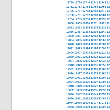
12738
12739
12740
12741
12742
12
12752
12753
12754
12755
12756
12
12766
12767
12768
12769
12770
12
12780
12781
12782
12783
12784
12
12794
12795
12796
12797
12798
12
12808
12809
12810
12811
12812
12
12822
12823
12824
12825
12826
12
12836
12837
12838
12839
12840
12
12850
12851
12852
12853
12854
12
12864
12865
12866
12867
12868
12
12878
12879
12880
12881
12882
12
12892
12893
12894
12895
12896
12
12906
12907
12908
12909
12910
12
12920
12921
12922
12923
12924
12
12934
12935
12936
12937
12938
12
12948
12949
12950
12951
12952
12
12962
12963
12964
12965
12966
12
12976
12977
12978
12979
12980
12
12990
12991
12992
12993
12994
12
13004
13005
13006
13007
13008
13
13018
13019
13020
13021
13022
13
13032
13033
13034
13035
13036
13
13046
13047
13048
13049
13050
13
13060
13061
13062
13063
13064
13
13074
13075
13076
13077
13078
13
13088
13089
13090
13091
13092
13