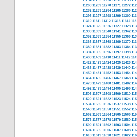
11254
11255
11256
11257
11258
112
11268
11269
11270
11271
11272
112
11282
11283
11284
11285
11286
112
11296
11297
11298
11299
11300
113
11310
11311
11312
11313
11314
113
11324
11325
11326
11327
11328
113
11338
11339
11340
11341
11342
113
11352
11353
11354
11355
11356
113
11366
11367
11368
11369
11370
113
11380
11381
11382
11383
11384
113
11394
11395
11396
11397
11398
113
11408
11409
11410
11411
11412
114
11422
11423
11424
11425
11426
114
11436
11437
11438
11439
11440
114
11450
11451
11452
11453
11454
114
11464
11465
11466
11467
11468
114
11478
11479
11480
11481
11482
114
11492
11493
11494
11495
11496
114
11506
11507
11508
11509
11510
115
11520
11521
11522
11523
11524
115
11534
11535
11536
11537
11538
115
11548
11549
11550
11551
11552
115
11562
11563
11564
11565
11566
115
11576
11577
11578
11579
11580
115
11590
11591
11592
11593
11594
115
11604
11605
11606
11607
11608
116
11618
11619
11620
11621
11622
116