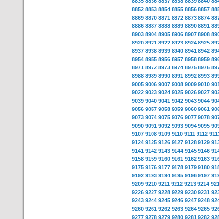
8835
8836
8837
8838
8839
8840
88
8852
8853
8854
8855
8856
8857
88
8869
8870
8871
8872
8873
8874
88
8886
8887
8888
8889
8890
8891
88
8903
8904
8905
8906
8907
8908
89
8920
8921
8922
8923
8924
8925
89
8937
8938
8939
8940
8941
8942
89
8954
8955
8956
8957
8958
8959
89
8971
8972
8973
8974
8975
8976
89
8988
8989
8990
8991
8992
8993
89
9005
9006
9007
9008
9009
9010
90
9022
9023
9024
9025
9026
9027
90
9039
9040
9041
9042
9043
9044
90
9056
9057
9058
9059
9060
9061
90
9073
9074
9075
9076
9077
9078
90
9090
9091
9092
9093
9094
9095
90
9107
9108
9109
9110
9111
9112
911
9124
9125
9126
9127
9128
9129
91
9141
9142
9143
9144
9145
9146
91
9158
9159
9160
9161
9162
9163
91
9175
9176
9177
9178
9179
9180
91
9192
9193
9194
9195
9196
9197
91
9209
9210
9211
9212
9213
9214
92
9226
9227
9228
9229
9230
9231
92
9243
9244
9245
9246
9247
9248
92
9260
9261
9262
9263
9264
9265
92
9277
9278
9279
9280
9281
9282
92