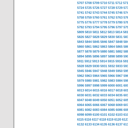
5707
5708
5709
5710
5711
5712
57
5724
5725
5726
5727
5728
5729
57
5741
5742
5743
5744
5745
5746
57
5758
5759
5760
5761
5762
5763
57
5775
5776
5777
5778
5779
5780
57
5792
5793
5794
5795
5796
5797
57
5809
5810
5811
5812
5813
5814
58
5826
5827
5828
5829
5830
5831
58
5843
5844
5845
5846
5847
5848
58
5860
5861
5862
5863
5864
5865
58
5877
5878
5879
5880
5881
5882
58
5894
5895
5896
5897
5898
5899
59
5911
5912
5913
5914
5915
5916
59
5928
5929
5930
5931
5932
5933
59
5945
5946
5947
5948
5949
5950
59
5962
5963
5964
5965
5966
5967
59
5979
5980
5981
5982
5983
5984
59
5996
5997
5998
5999
6000
6001
60
6013
6014
6015
6016
6017
6018
60
6030
6031
6032
6033
6034
6035
60
6047
6048
6049
6050
6051
6052
60
6064
6065
6066
6067
6068
6069
60
6081
6082
6083
6084
6085
6086
60
6098
6099
6100
6101
6102
6103
61
6115
6116
6117
6118
6119
6120
612
6132
6133
6134
6135
6136
6137
61